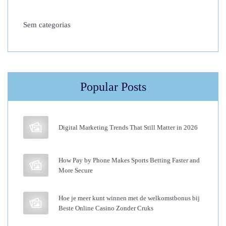
n
z
Sem categorias
e
n
a
f
Popular Posts
o
r
t
Digital Marketing Trends That Still Matter in 2026
u
n
a
How Pay by Phone Makes Sports Betting Faster and
More Secure
c
a
Hoe je meer kunt winnen met de welkomstbonus bij
s
Beste Online Casino Zonder Cruks
i