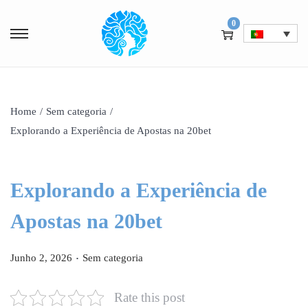
0
Home
/
Sem categoria
/
Explorando a Experiência de Apostas na 20bet
Explorando a Experiência de
Apostas na 20bet
.
P
P
Junho 2, 2026
Sem categoria
o
o
s
s
Rate this post