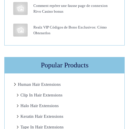
n
Comment repérer une fausse page de connexion
o
Rivo Casino bonus
a
j
Realz VIP Códigos de Bono Exclusivos: Cómo
Obtenerlos
e
h
o
h
Popular Products
e
r
n
Human Hair Extensions
í
Clip In Hair Extensions
n
Halo Hair Extensions
a
b
Keratin Hair Extensions
í
Tape In Hair Extensions