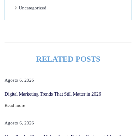
p
Uncategorized
t
i
s
c
h
e
RELATED POSTS
n
A
b
Agosto 6, 2026
e
Digital Marketing Trends That Still Matter in 2026
n
t
Read more
e
u
Agosto 6, 2026
e