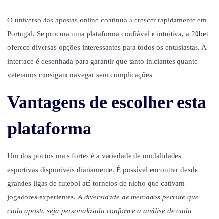
t
t
e
e
O universo das apostas online continua a crescer rapidamente em
d
d
Portugal. Se procura uma plataforma confiável e intuitiva, a
20bet
o
i
oferece diversas opções interessantes para todos os entusiastas. A
n
n
interface é desenhada para garantir que tanto iniciantes quanto
veteranos consigam navegar sem complicações.
Vantagens de escolher esta
plataforma
Um dos pontos mais fortes é a variedade de modalidades
esportivas disponíveis diariamente. É possível encontrar desde
grandes ligas de futebol até torneios de nicho que cativam
jogadores experientes.
A diversidade de mercados permite que
cada aposta seja personalizada conforme a análise de cada