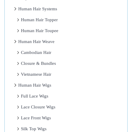
d
Human Hair Systems
k
u
Human Hair Topper
D
Human Hair Toupee
i
Human Hair Weave
e
W
Cambodian Hair
e
Closure & Bundles
l
Vietnamese Hair
t
d
Human Hair Wigs
e
Full Lace Wigs
r
Lace Closure Wigs
ä
g
Lace Front Wigs
y
Silk Top Wigs