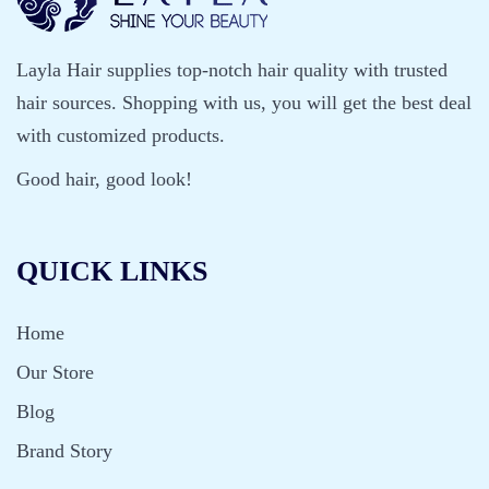
Layla Hair supplies top-notch hair quality with trusted
hair sources. Shopping with us, you will get the best deal
with customized products.
Good hair, good look!
QUICK LINKS
Home
Our Store
Blog
Brand Story