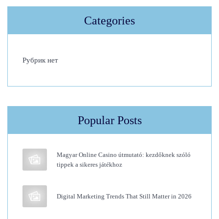
s
Categories
i
n
o
Рубрик нет
C
h
e
n
Popular Posts
o
n
r
Magyar Online Casino útmutató: kezdőknek szóló
i
tippek a sikeres játékhoz
c
h
Digital Marketing Trends That Still Matter in 2026
i
e