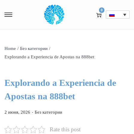
0
Home
/
Без категории
/
Explorando a Experiencia de Apostas na 888bet
Explorando a Experiencia de
Apostas na 888bet
.
P
P
2 июня, 2026
Без категории
o
o
s
s
Rate this post