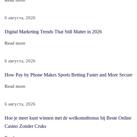
Read more
l
G
6 августа, 2026
i
Digital Marketing Trends That Still Matter in 2026
o
c
Read more
o
O
6 августа, 2026
n
How Pay by Phone Makes Sports Betting Faster and More Secure
l
i
Read more
n
e
6 августа, 2026
I
Hoe je meer kunt winnen met de welkomstbonus bij Beste Online
m
Casino Zonder Cruks
m
e