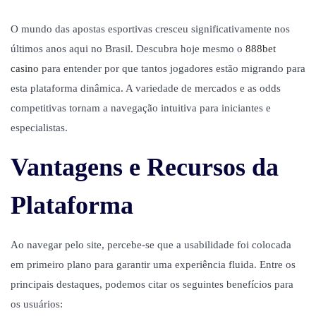
t
t
e
e
O mundo das apostas esportivas cresceu significativamente nos
d
d
últimos anos aqui no Brasil. Descubra hoje mesmo o
888bet
o
i
casino
para entender por que tantos jogadores estão migrando para
n
n
esta plataforma dinâmica. A variedade de mercados e as odds
competitivas tornam a navegação intuitiva para iniciantes e
especialistas.
Vantagens e Recursos da
Plataforma
Ao navegar pelo site, percebe-se que a usabilidade foi colocada
em primeiro plano para garantir uma experiência fluida. Entre os
principais destaques, podemos citar os seguintes benefícios para
os usuários: