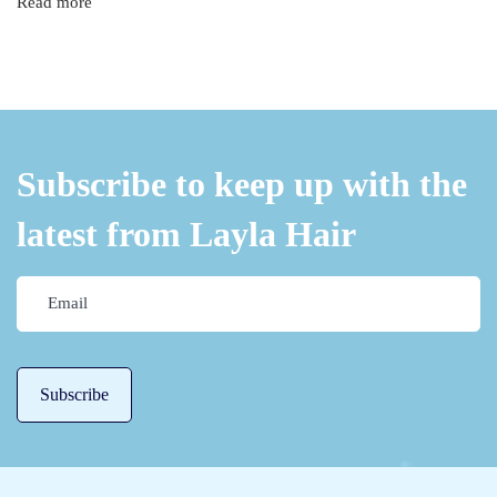
Read more
d
i
a
t
o
Subscribe to keep up with the
D
a
latest from Layla Hair
s
B
o
o
m
e
r
a
n