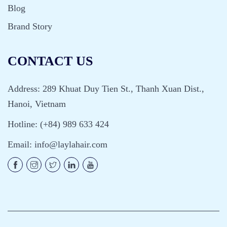
Blog
Brand Story
CONTACT US
Address: 289 Khuat Duy Tien St., Thanh Xuan Dist.,
Hanoi, Vietnam
Hotline: (+84) 989 633 424
Email:
info@laylahair.com