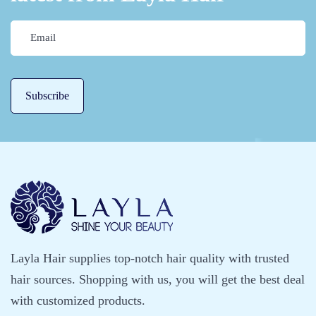
u
p
o
k
e
r
e
n
l
i
g
n
e
Layla Hair supplies top-notch hair quality with trusted
hair sources. Shopping with us, you will get the best deal
with customized products.