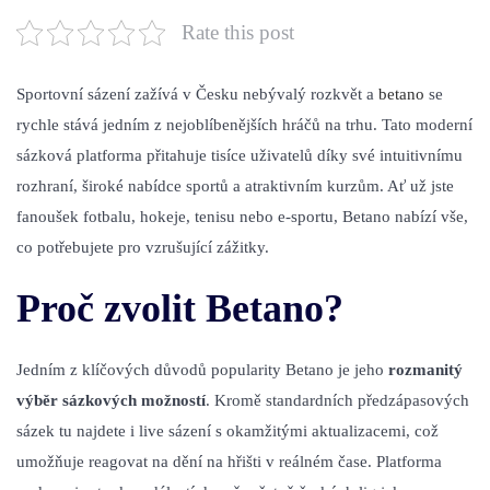
s
s
Rate this post
t
t
e
e
Sportovní sázení zažívá v Česku nebývalý rozkvět a
betano
se
d
d
rychle stává jedním z nejoblíbenějších hráčů na trhu. Tato moderní
o
i
sázková platforma přitahuje tisíce uživatelů díky své intuitivnímu
n
n
rozhraní, široké nabídce sportů a atraktivním kurzům. Ať už jste
fanoušek fotbalu, hokeje, tenisu nebo e-sportu, Betano nabízí vše,
co potřebujete pro vzrušující zážitky.
Proč zvolit Betano?
Jedním z klíčových důvodů popularity Betano je jeho
rozmanitý
výběr sázkových možností
. Kromě standardních předzápasových
sázek tu najdete i live sázení s okamžitými aktualizacemi, což
umožňuje reagovat na dění na hřišti v reálném čase. Platforma