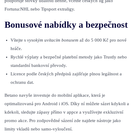
podporuje stovky událostí denně, včetně českých lig jako
Fortuna:NHL nebo Tipsport extraligy.
Bonusové nabídky a bezpečnost
Vítejte s
vysokým uvítacím bonusem
až do 5 000 Kč pro nové
hráče.
Rychlé výplaty a bezpečné platební metody jako Trustly nebo
standardní bankovní převody.
Licence podle českých předpisů zajišťuje plnou legálnost a
ochranu dat.
Betano navyše investuje do mobilní aplikace, která je
optimalizovaná pro Android i iOS. Díky ní můžete sázet kdykoli a
kdekoli, sledujte zápasy přímo v appce a využívejte exkluzivní
promo akce. Pro zodpovědné sázení zde najdete nástroje jako
limity vkladů nebo samo-vyloučení.