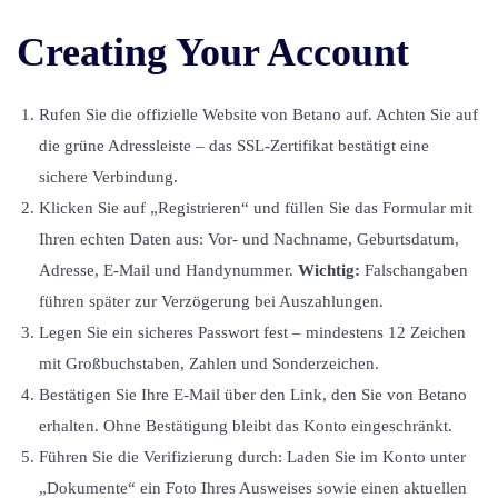
Creating Your Account
Rufen Sie die offizielle Website von Betano auf. Achten Sie auf
die grüne Adressleiste – das SSL-Zertifikat bestätigt eine
sichere Verbindung.
Klicken Sie auf „Registrieren“ und füllen Sie das Formular mit
Ihren echten Daten aus: Vor- und Nachname, Geburtsdatum,
Adresse, E-Mail und Handynummer.
Wichtig:
Falschangaben
führen später zur Verzögerung bei Auszahlungen.
Legen Sie ein sicheres Passwort fest – mindestens 12 Zeichen
mit Großbuchstaben, Zahlen und Sonderzeichen.
Bestätigen Sie Ihre E-Mail über den Link, den Sie von Betano
erhalten. Ohne Bestätigung bleibt das Konto eingeschränkt.
Führen Sie die Verifizierung durch: Laden Sie im Konto unter
„Dokumente“ ein Foto Ihres Ausweises sowie einen aktuellen