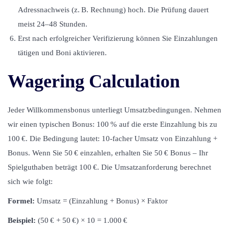
Adressnachweis (z. B. Rechnung) hoch. Die Prüfung dauert
meist 24–48 Stunden.
Erst nach erfolgreicher Verifizierung können Sie Einzahlungen
tätigen und Boni aktivieren.
Wagering Calculation
Jeder Willkommensbonus unterliegt Umsatzbedingungen. Nehmen
wir einen typischen Bonus: 100 % auf die erste Einzahlung bis zu
100 €. Die Bedingung lautet: 10-facher Umsatz von Einzahlung +
Bonus. Wenn Sie 50 € einzahlen, erhalten Sie 50 € Bonus – Ihr
Spielguthaben beträgt 100 €. Die Umsatzanforderung berechnet
sich wie folgt:
Formel:
Umsatz = (Einzahlung + Bonus) × Faktor
Beispiel:
(50 € + 50 €) × 10 = 1.000 €