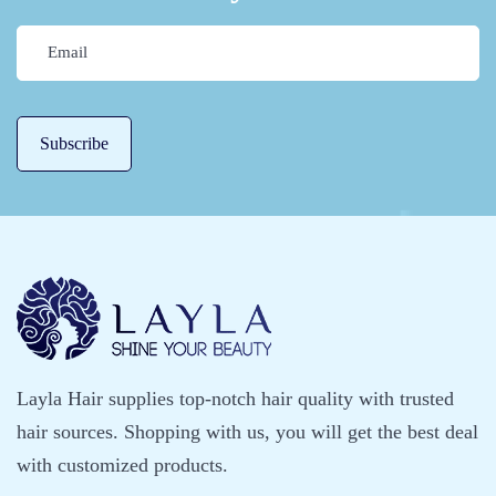
e
–
I
n
s
c
r
i
p
t
i
o
n
Layla Hair supplies top-notch hair quality with trusted
e
hair sources. Shopping with us, you will get the best deal
t
with customized products.
b