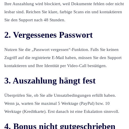
Ihre Auszahlung wird blockiert, weil Dokumente fehlen oder nicht
lesbar sind. Reichen Sie klare, farbige Scans ein und kontaktieren
Sie den Support nach 48 Stunden.
2. Vergessenes Passwort
Nutzen Sie die „Passwort vergessen“-Funktion. Falls Sie keinen
Zugriff auf die registrierte E-Mail haben, müssen Sie den Support
kontaktieren und Ihre Identität per Video-Call bestätigen.
3. Auszahlung hängt fest
Überprüfen Sie, ob Sie alle Umsatzbedingungen erfüllt haben.
Wenn ja, warten Sie maximal 5 Werktage (PayPal) bzw. 10
Werktage (Kreditkarte). Erst danach ist eine Eskalation sinnvoll.
4. Bonus nicht gutgeschrieben