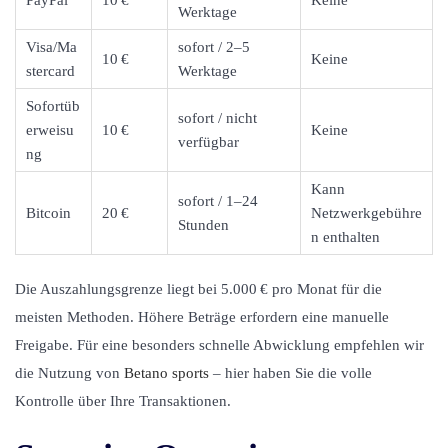
PayPal
10 €
Keine
Werktage
Visa/Ma
sofort / 2–5
10 €
Keine
stercard
Werktage
Sofortüb
sofort / nicht
erweisu
10 €
Keine
verfügbar
ng
Kann
sofort / 1–24
Bitcoin
20 €
Netzwerkgebühre
Stunden
n enthalten
Die Auszahlungsgrenze liegt bei 5.000 € pro Monat für die
meisten Methoden. Höhere Beträge erfordern eine manuelle
Freigabe. Für eine besonders schnelle Abwicklung empfehlen wir
die Nutzung von
Betano sports
– hier haben Sie die volle
Kontrolle über Ihre Transaktionen.