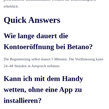
erheblich.
Quick Answers
Wie lange dauert die
Kontoeröffnung bei Betano?
Die Registrierung selbst dauert 5 Minuten. Die Verifizierung kann
24–48 Stunden in Anspruch nehmen.
Kann ich mit dem Handy
wetten, ohne eine App zu
installieren?