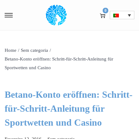
0
Home
/
Sem categoria
/
Betano-Konto eröffnen: Schritt-für-Schritt-Anleitung für
Sportwetten und Casino
Betano-Konto eröffnen: Schritt-
für-Schritt-Anleitung für
Sportwetten und Casino
.
P
J
P