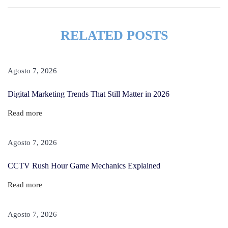
r
a
RELATED POSTS
t
i
q
Agosto 7, 2026
u
Digital Marketing Trends That Still Matter in 2026
e
p
Read more
o
u
Agosto 7, 2026
r
CCTV Rush Hour Game Mechanics Explained
d
é
Read more
b
u
Agosto 7, 2026
t