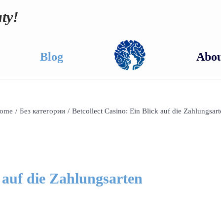
ty!
Blog
Abou
ome
/
Без категории
/
Betcollect Casino: Ein Blick auf die Zahlungsart
k auf die Zahlungsarten