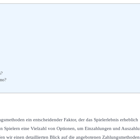
n?
ino?
ngsmethoden ein entscheidender Faktor, der das Spielerlebnis erheblich
nen Spielern eine Vielzahl von Optionen, um Einzahlungen und Auszahl
en wir einen detaillierten Blick auf die angebotenen Zahlungsmethoden