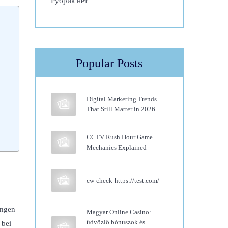
Рубрик нет
Popular Posts
Digital Marketing Trends
That Still Matter in 2026
CCTV Rush Hour Game
Mechanics Explained
cw-check-https://test.com/
ungen
Magyar Online Casino:
üdvözlő bónuszok és
 bei