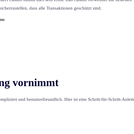
icherzustellen, dass alle Transaktionen geschützt sind.
ino
ung vornimmt
pliziert und benutzerfreundlich. Hier ist eine Schritt-für-Schritt-Anlei