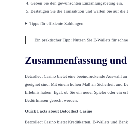
Geben Sie den gewünschten Einzahlungsbetrag ein.
Bestätigen Sie die Transaktion und warten Sie auf die 
Tipps für effiziente Zahlungen
Ein praktischer Tipp: Nutzen Sie E-Wallets für schn
Zusammenfassung und 
Betcollect Casino bietet eine beeindruckende Auswahl a
geeignet sind. Mit einem hohen Maß an Sicherheit und Benu
Erlebnis haben. Egal, ob Sie ein neuer Spieler oder ein erf
Bedürfnissen gerecht werden.
Quick Facts about Betcollect Casino
Betcollect Casino bietet Kreditkarten, E-Wallets und Ba