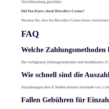
Verschlüsselung geschützt.
Did You Know about Betcollect Casino?
Wussten Sie, dass bei Betcollect Casino keine versteckt
FAQ
Welche Zahlungsmethoden bi
Die verfügbaren Zahlungsmethoden sind Kreditkarten, E
Wie schnell sind die Auszah
Auszahlungen über E-Wallets können innerhalb von 1-24
Fallen Gebühren für Einza