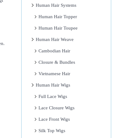
gt
Human Hair Systems
Human Hair Topper
Human Hair Toupee
Human Hair Weave
en.
Cambodian Hair
Closure & Bundles
Vietnamese Hair
Human Hair Wigs
Full Lace Wigs
Lace Closure Wigs
Lace Front Wigs
Silk Top Wigs