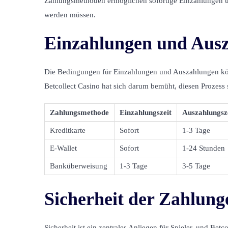
Zahlungsmethoden ermöglichen sofortige Einzahlungen u
werden müssen.
Einzahlungen und Aus
Die Bedingungen für Einzahlungen und Auszahlungen könne
Betcollect Casino hat sich darum bemüht, diesen Prozess 
Zahlungsmethode
Einzahlungszeit
Auszahlungsz
Kreditkarte
Sofort
1-3 Tage
E-Wallet
Sofort
1-24 Stunden
Banküberweisung
1-3 Tage
3-5 Tage
Sicherheit der Zahlung
Sicherheit ist ein zentrales Anliegen für Spieler, und Bet