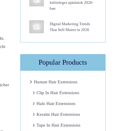
különleges ajánlatok 2026-
ban
Digital Marketing Trends
That Still Matter in 2026
ht.
cht
Popular Products
Human Hair Extensions
icher
Clip In Hair Extensions
Halo Hair Extensions
Keratin Hair Extensions
e
Tape In Hair Extensions