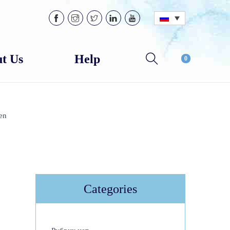
t Us
Help
0
en
Categories