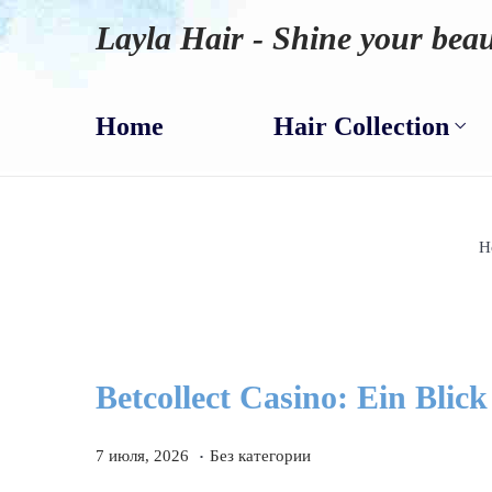
Layla Hair - Shine your beau
Home
Hair Collection
H
Betcollect Casino: Ein Blic
.
P
7
P
7 июля, 2026
Без категории
o
и
o