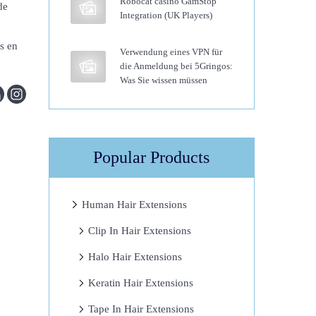
Robocat casino GamStop
de
Integration (UK Players)
s en
Verwendung eines VPN für
die Anmeldung bei 5Gringos:
Was Sie wissen müssen
Popular Products
Human Hair Extensions
Clip In Hair Extensions
Halo Hair Extensions
Keratin Hair Extensions
Tape In Hair Extensions