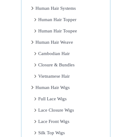
Human Hair Systems
Human Hair Topper
Human Hair Toupee
Human Hair Weave
Cambodian Hair
Closure & Bundles
Vietnamese Hair
Human Hair Wigs
Full Lace Wigs
Lace Closure Wigs
Lace Front Wigs
Silk Top Wigs