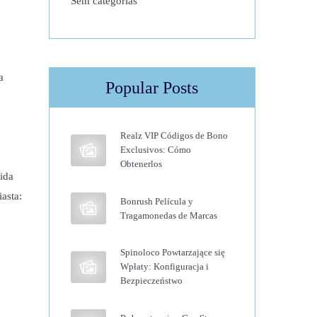
Sem categorias
a
Popular Posts
Realz VIP Códigos de Bono
Exclusivos: Cómo
Obtenerlos
gida
asta:
Bonrush Película y
Tragamonedas de Marcas
Spinoloco Powtarzające się
Wpłaty: Konfiguracja i
Bezpieczeństwo