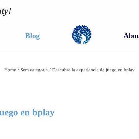
ty!
Blog
Abou
Home
/
Sem categoria
/
Descubre la experiencia de juego en bplay
juego en bplay