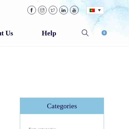
t Us
Help
0
Categories