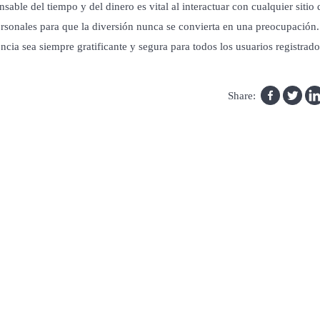
able del tiempo y del dinero es vital al interactuar con cualquier sitio 
ersonales para que la diversión nunca se convierta en una preocupación.
cia sea siempre gratificante y segura para todos los usuarios registrado
Share: