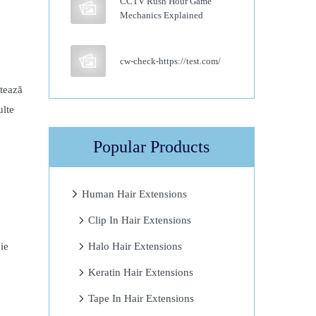
CCTV Rush Hour Game
Mechanics Explained
cw-check-https://test.com/
ptează
ulte
Popular Products
Human Hair Extensions
Clip In Hair Extensions
ie
Halo Hair Extensions
Keratin Hair Extensions
Tape In Hair Extensions