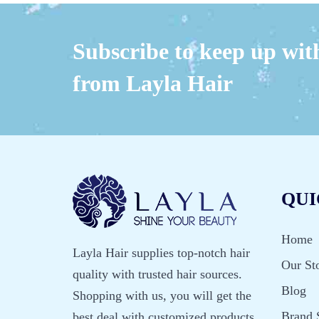
v
e
Subscribe to keep up with
O
v
from Layla Hair
e
r
v
i
e
w
QUI
o
f
Home
t
Layla Hair supplies top-notch hair
Our St
h
quality with trusted hair sources.
e
Blog
Shopping with us, you will get the
b
Brand 
best deal with customized products.