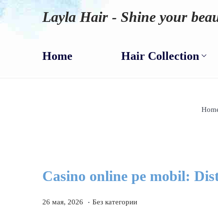
Layla Hair - Shine your beau
Home
Hair Collection
Hom
Casino online pe mobil: Dist
.
P
2
P
26 мая, 2026
Без категории
o
7
o