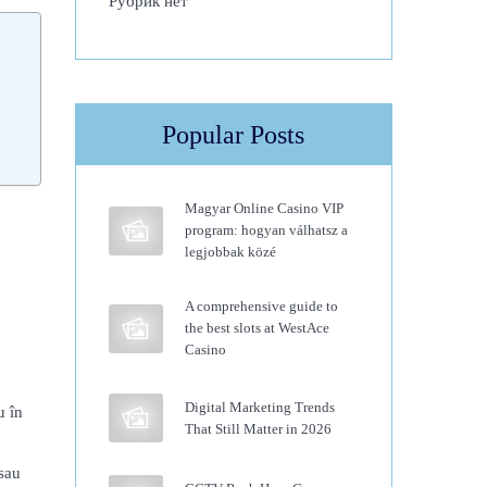
Рубрик нет
Popular Posts
Magyar Online Casino VIP
program: hogyan válhatsz a
legjobbak közé
A comprehensive guide to
the best slots at WestAce
Casino
Digital Marketing Trends
u în
That Still Matter in 2026
 sau