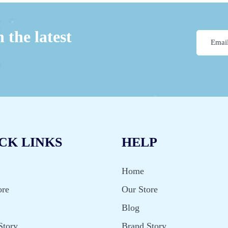
 the latest
CK LINKS
HELP
Home
ore
Our Store
Blog
Story
Brand Story