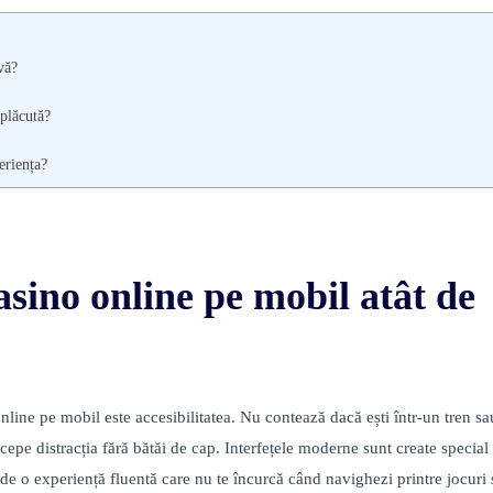
vă?
 plăcută?
eriența?
asino online pe mobil atât de
nline pe mobil este accesibilitatea. Nu contează dacă ești într-un tren sa
cepe distracția fără bătăi de cap. Interfețele moderne sunt create special
 de o experiență fluentă care nu te încurcă când navighezi printre jocuri