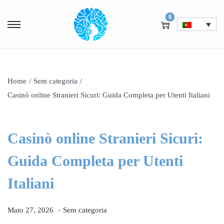
0
Home
/
Sem categoria
/
Casinò online Stranieri Sicuri: Guida Completa per Utenti Italiani
Casinò online Stranieri Sicuri:
Guida Completa per Utenti
Italiani
.
P
M
P
Maio 27, 2026
Sem categoria
o
a
o