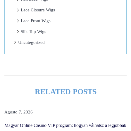
a
Lace Closure Wigs
n
d
Lace Front Wigs
s
Silk Top Wigs
e
Uncategorized
G
o
k
s
i
t
RELATED POSTS
e
s
C
Agosto 7, 2026
a
Magyar Online Casino VIP program: hogyan válhatsz a legjobbak
s