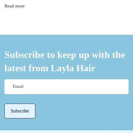
a
Read more
a
r
B
e
t
Subscribe to keep up with the
r
o
latest from Layla Hair
u
w
b
a
a
r
e
n