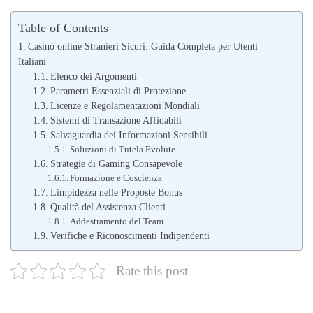
s
i
s
Table of Contents
t
o
t
Casinò online Stranieri Sicuri: Guida Completa per Utenti
e
2
e
Italiani
d
Elenco dei Argomenti
9
d
Parametri Essenziali di Protezione
o
,
i
Licenze e Regolamentazioni Mondiali
n
2
n
Sistemi di Transazione Affidabili
Salvaguardia dei Informazioni Sensibili
0
Soluzioni di Tutela Evolute
2
Strategie di Gaming Consapevole
6
Formazione e Coscienza
Limpidezza nelle Proposte Bonus
Qualità del Assistenza Clienti
Addestramento del Team
Verifiche e Riconoscimenti Indipendenti
Rate this post