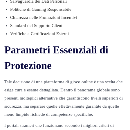
Salvaguardia dei Dati Personali
Politiche di Gaming Responsabile
Chiarezza nelle Promozioni Incentivi
Standard del Supporto Clienti
Verifiche e Certificazioni Esterni
Parametri Essenziali di
Protezione
Tale decisione di una piattaforma di gioco online è una scelta che
esige cura e esame dettagliata. Dentro il panorama globale sono
presenti molteplici alternative che garantiscono livelli superiori di
sicurezza, ma separare quelle effettivamente garantite da quelle
meno limpide richiede di competenze specifiche.
I portali stranieri che funzionano secondo i migliori criteri di