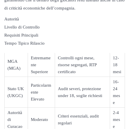
garantendo che il denaro degli giocatori resti tutelato anche in caso
di criticità economiche dell’compagnia.
Autorità
Livello di Controllo
Requisiti Principali
Tempo Tipico Rilascio
Estremame
Controlli ogni mese,
12-
MGA
nte
risorse segregati, RTP
18
(MGA)
Superiore
certificato
mesi
16-
Particolarm
Stato UK
Audit severi, protezione
24
ente
(UKGC)
under 18, soglie richiesti
mes
Elevato
e
Autorità
2-4
Criteri essenziali, audit
di
Moderato
mes
regolari
Curacao
e