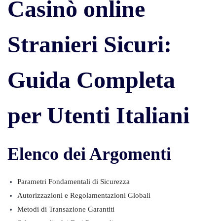
Casinò online
Stranieri Sicuri:
Guida Completa
per Utenti Italiani
Elenco dei Argomenti
Parametri Fondamentali di Sicurezza
Autorizzazioni e Regolamentazioni Globali
Metodi di Transazione Garantiti