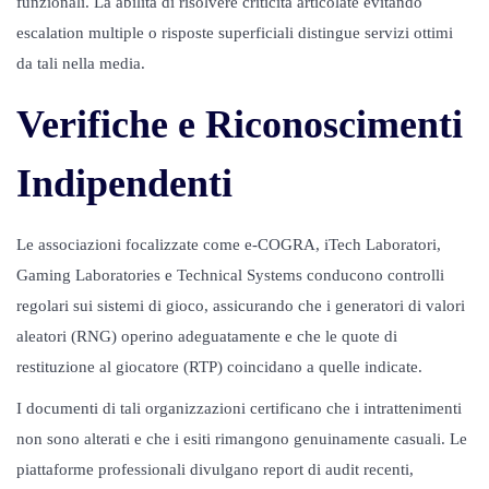
funzionali. La abilità di risolvere criticità articolate evitando
escalation multiple o risposte superficiali distingue servizi ottimi
da tali nella media.
Verifiche e Riconoscimenti
Indipendenti
Le associazioni focalizzate come e-COGRA, iTech Laboratori,
Gaming Laboratories e Technical Systems conducono controlli
regolari sui sistemi di gioco, assicurando che i generatori di valori
aleatori (RNG) operino adeguatamente e che le quote di
restituzione al giocatore (RTP) coincidano a quelle indicate.
I documenti di tali organizzazioni certificano che i intrattenimenti
non sono alterati e che i esiti rimangono genuinamente casuali. Le
piattaforme professionali divulgano report di audit recenti,