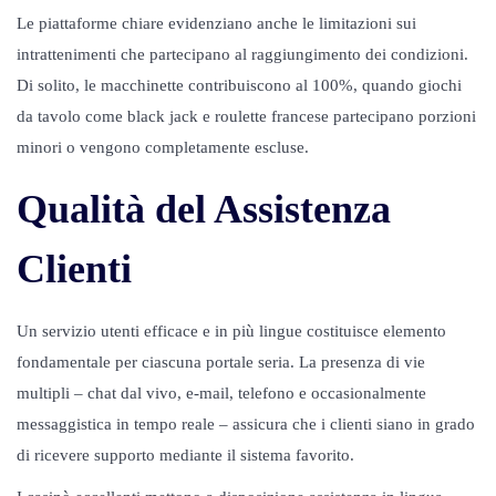
Le piattaforme chiare evidenziano anche le limitazioni sui
intrattenimenti che partecipano al raggiungimento dei condizioni.
Di solito, le macchinette contribuiscono al 100%, quando giochi
da tavolo come black jack e roulette francese partecipano porzioni
minori o vengono completamente escluse.
Qualità del Assistenza
Clienti
Un servizio utenti efficace e in più lingue costituisce elemento
fondamentale per ciascuna portale seria. La presenza di vie
multipli – chat dal vivo, e-mail, telefono e occasionalmente
messaggistica in tempo reale – assicura che i clienti siano in grado
di ricevere supporto mediante il sistema favorito.