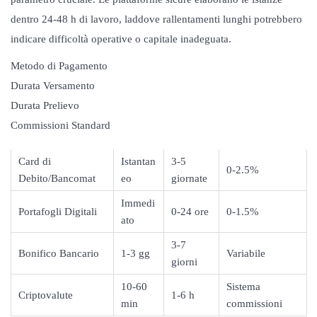
dentro 24-48 h di lavoro, laddove rallentamenti lunghi potrebbero
indicare difficoltà operative o capitale inadeguata.
Metodo di Pagamento
Durata Versamento
Durata Prelievo
Commissioni Standard
Card di
Istantan
3-5
0-2.5%
Debito/Bancomat
eo
giornate
Immedi
Portafogli Digitali
0-24 ore
0-1.5%
ato
3-7
Bonifico Bancario
1-3 gg
Variabile
giorni
10-60
Sistema
Criptovalute
1-6 h
min
commissioni