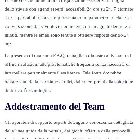
I casinò eccellenti mettono a disposizione assistenza in lingua
dello stivale con agenti esperti, accessibili 24 ore su 24, 7 giornate
su 7. I periodi di risposta rappresentano un parametro cruciale: la
conversazione dal vivo deve connettere con un agente dentro 2-3
minuti, mentre le email sono tenute a ottenere risposta dentro 24
ore.
La presenza di una zona F.A.Q. dettagliata dimostra attivismo nel
offrire risoluzioni alle problematiche frequenti senza necessità di
interpellare personalmente il assistenza. Tale fonte dovrebbe
trattare temi dalla iscrizione ai ritiri, dai criteri premi alla soluzione
di difficoltà tecnologici.
Addestramento del Team
Gli operatori di supporto esperti detengono conoscenza dettagliata
delle linee guida della portale, dei giochi offerti e delle protocolli