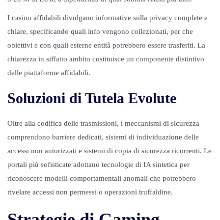
I casino affidabili divulgano informative sulla privacy complete e
chiare, specificando quali info vengono collezionati, per che
obiettivi e con quali esterne entità potrebbero essere trasferiti. La
chiarezza in siffatto ambito costituisce un componente distintivo
delle piattaforme affidabili.
Soluzioni di Tutela Evolute
Oltre alla codifica delle trasmissioni, i meccanismi di sicurezza
comprendono barriere dedicati, sistemi di individuazione delle
accessi non autorizzati e sistemi di copia di sicurezza ricorrenti. Le
portali più sofisticate adottano tecnologie di IA sintetica per
riconoscere modelli comportamentali anomali che potrebbero
rivelare accessi non permessi o operazioni truffaldine.
Strategie di Gaming