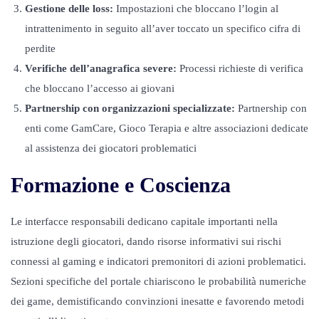
Gestione delle loss:
Impostazioni che bloccano l’login al
intrattenimento in seguito all’aver toccato un specifico cifra di
perdite
Verifiche dell’anagrafica severe:
Processi richieste di verifica
che bloccano l’accesso ai giovani
Partnership con organizzazioni specializzate:
Partnership con
enti come GamCare, Gioco Terapia e altre associazioni dedicate
al assistenza dei giocatori problematici
Formazione e Coscienza
Le interfacce responsabili dedicano capitale importanti nella
istruzione degli giocatori, dando risorse informativi sui rischi
connessi al gaming e indicatori premonitori di azioni problematici.
Sezioni specifiche del portale chiariscono le probabilità numeriche
dei game, demistificando convinzioni inesatte e favorendo metodi