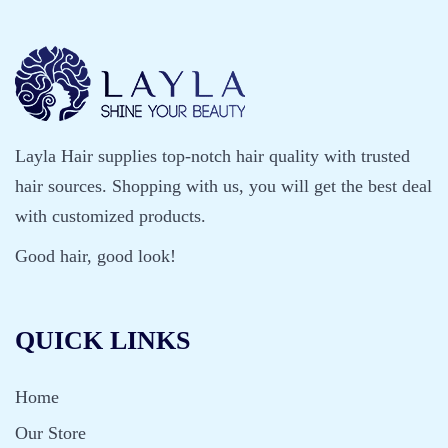
B
e
w
u
s
t
Layla Hair supplies top-notch hair quality with trusted
V
hair sources. Shopping with us, you will get the best deal
i
with customized products.
r
Good hair, good look!
t
u
e
QUICK LINKS
e
l
Home
W
Our Store
e