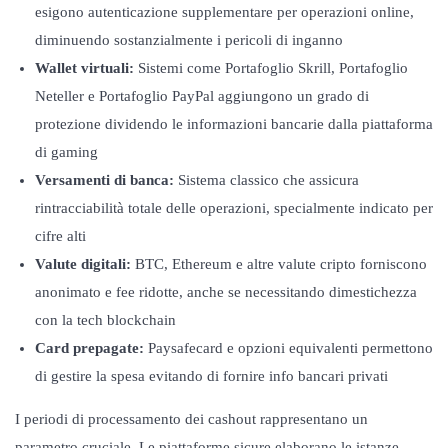
esigono autenticazione supplementare per operazioni online,
diminuendo sostanzialmente i pericoli di inganno
Wallet virtuali:
Sistemi come Portafoglio Skrill, Portafoglio
Neteller e Portafoglio PayPal aggiungono un grado di
protezione dividendo le informazioni bancarie dalla piattaforma
di gaming
Versamenti di banca:
Sistema classico che assicura
rintracciabilità totale delle operazioni, specialmente indicato per
cifre alti
Valute digitali:
BTC, Ethereum e altre valute cripto forniscono
anonimato e fee ridotte, anche se necessitando dimestichezza
con la tech blockchain
Card prepagate:
Paysafecard e opzioni equivalenti permettono
di gestire la spesa evitando di fornire info bancari privati
I periodi di processamento dei cashout rappresentano un
parametro cruciale. Le piattaforme sicure elaborano le istanze