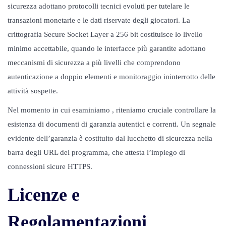
sicurezza adottano protocolli tecnici evoluti per tutelare le
transazioni monetarie e le dati riservate degli giocatori. La
crittografia Secure Socket Layer a 256 bit costituisce lo livello
minimo accettabile, quando le interfacce più garantite adottano
meccanismi di sicurezza a più livelli che comprendono
autenticazione a doppio elementi e monitoraggio ininterrotto delle
attività sospette.
Nel momento in cui esaminiamo , riteniamo cruciale controllare la
esistenza di documenti di garanzia autentici e correnti. Un segnale
evidente dell’garanzia è costituito dal lucchetto di sicurezza nella
barra degli URL del programma, che attesta l’impiego di
connessioni sicure HTTPS.
Licenze e
Regolamentazioni