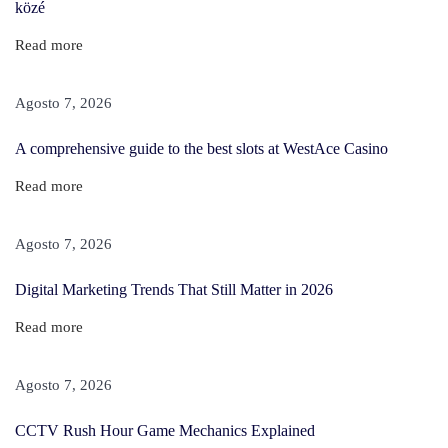
közé
i
n
Read more
o
:
Agosto 7, 2026
J
A comprehensive guide to the best slots at WestAce Casino
e
W
Read more
e
g
Agosto 7, 2026
w
Digital Marketing Trends That Still Matter in 2026
i
j
Read more
z
e
Agosto 7, 2026
r
CCTV Rush Hour Game Mechanics Explained
n