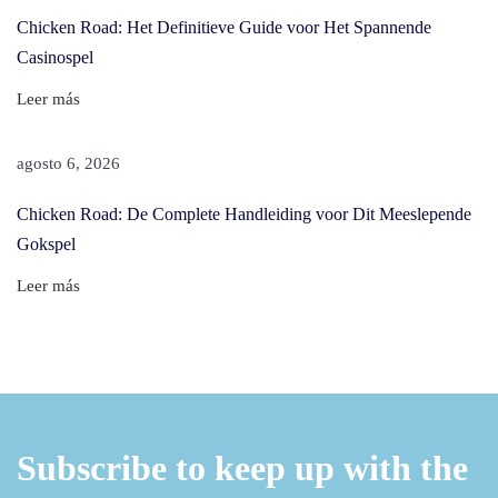
Α
Chicken Road: Het Definitieve Guide voor Het Spannende
θ
Casinospel
λ
η
Leer más
μ
ά
agosto 6, 2026
τ
Chicken Road: De Complete Handleiding voor Dit Meeslepende
ω
Gokspel
ν
κ
Leer más
α
ι
τ
ω
ν
Subscribe to keep up with the
Ζ