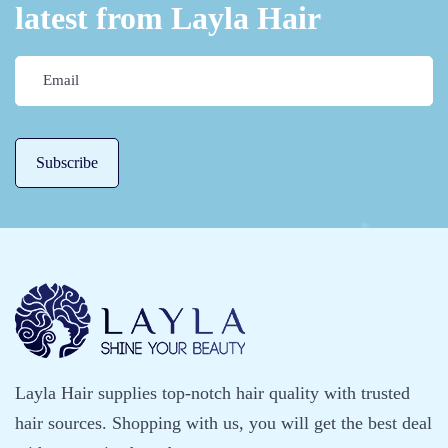
ω
latest from Layla Hair
ν
τ
α
ν
ώ
ν
Π
α
ι
χ
ν
ι
δ
Layla Hair supplies top-notch hair quality with trusted
ι
ώ
hair sources. Shopping with us, you will get the best deal