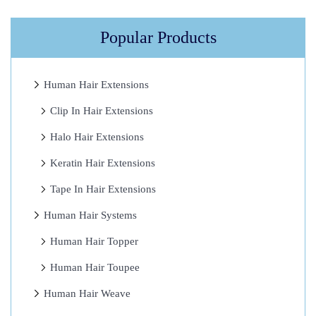
n
e
Popular Products
-
C
a
Human Hair Extensions
s
Clip In Hair Extensions
i
Halo Hair Extensions
n
o
Keratin Hair Extensions
m
Tape In Hair Extensions
i
Human Hair Systems
t
i
Human Hair Topper
n
Human Hair Toupee
n
Human Hair Weave
o