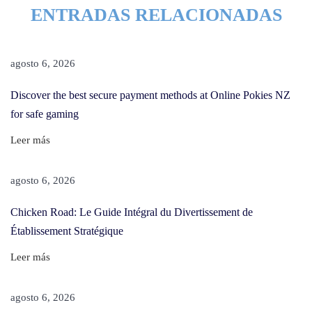
e
ENTRADAS RELACIONADAS
t
3
6
agosto 6, 2026
5
Discover the best secure payment methods at Online Pokies NZ
:
for safe gaming
Ο
Κ
Leer más
ό
σ
agosto 6, 2026
μ
Chicken Road: Le Guide Intégral du Divertissement de
ο
Établissement Stratégique
ς
τ
Leer más
ω
ν
agosto 6, 2026