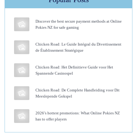
a
u
f
Discover the best secure payment methods at Online
s
Pokies NZ for safe gaming
t
r
Chicken Road: Le Guide Intégral du Divertissement
de Établissement Stratégique
e
b
Chicken Road: Het Definitieve Guide voor Het
e
Spannende Casinospel
n
d
Chicken Road: De Complete Handleiding voor Dit
e
Meeslepende Gokspel
O
n
2026’s hottest promotions: What Online Pokies NZ
has to offer players
l
i