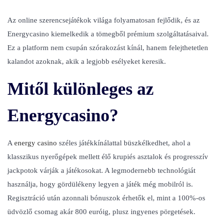
l
l
i
i
Az online szerencsejátékok világa folyamatosan fejlődik, és az
c
c
Energycasino kiemelkedik a tömegből prémium szolgáltatásaival.
a
a
Ez a platform nem csupán szórakozást kínál, hanem felejthetetlen
d
d
kalandot azoknak, akik a legjobb esélyeket keresik.
o
o
Mitől különleges az
e
e
l
n
Energycasino?
A
energy casino
széles játékkínálattal büszkélkedhet, ahol a
klasszikus nyerőgépek mellett élő krupiés asztalok és progresszív
jackpotok várják a játékosokat. A legmodernebb technológiát
használja, hogy gördülékeny legyen a játék még mobilról is.
Regisztráció után azonnali bónuszok érhetők el, mint a 100%-os
üdvözlő csomag akár 800 euróig, plusz ingyenes pörgetések.