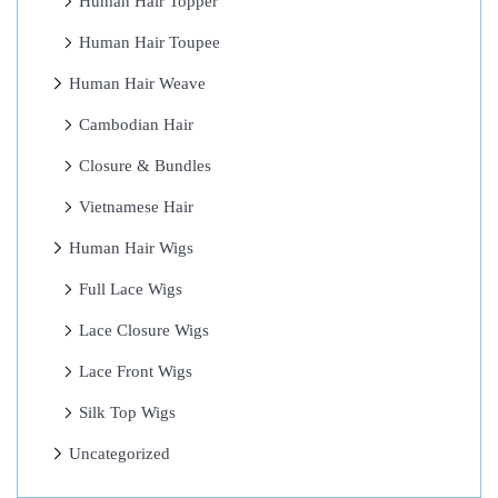
Human Hair Topper
P
Human Hair Toupee
o
Human Hair Weave
l
s
Cambodian Hair
c
Closure & Bundles
e
Vietnamese Hair
A
n
Human Hair Wigs
a
Full Lace Wigs
l
Lace Closure Wigs
i
z
Lace Front Wigs
a
Silk Top Wigs
o
Uncategorized
f
e