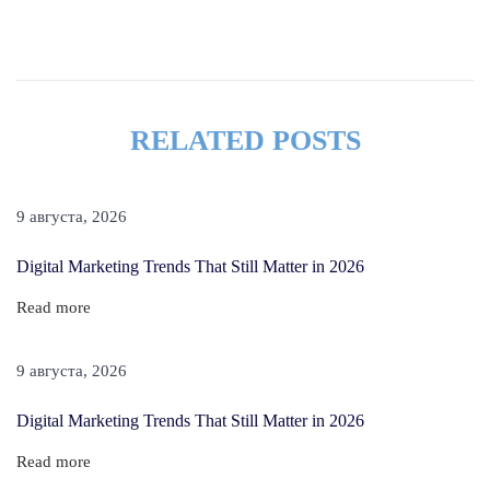
r
t
y
b
RELATED POSTS
u
k
m
9 августа, 2026
a
Digital Marketing Trends That Still Matter in 2026
c
h
Read more
e
r
9 августа, 2026
s
Digital Marketing Trends That Still Matter in 2026
k
i
Read more
e