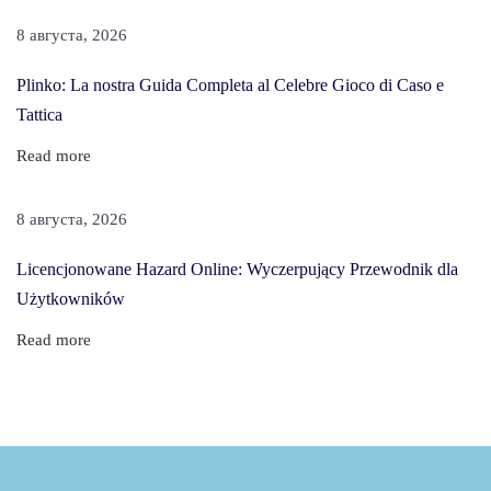
j
8 августа, 2026
f
Plinko: La nostra Guida Completa al Celebre Gioco di Caso e
o
Tattica
r
b
Read more
e
t
8 августа, 2026
:
Licencjonowane Hazard Online: Wyczerpujący Przewodnik dla
c
Użytkowników
o
w
Read more
a
r
t
o
w