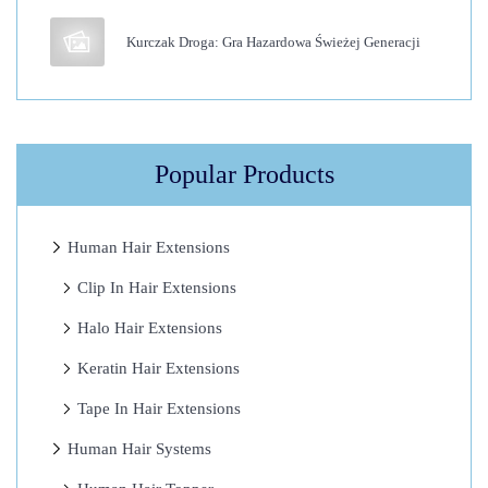
p
Kurczak Droga: Gra Hazardowa Świeżej Generacji
l
a
t
f
Popular Products
o
r
m
Human Hair Extensions
ę
Clip In Hair Extensions
V
Halo Hair Extensions
a
v
Keratin Hair Extensions
a
Tape In Hair Extensions
d
Human Hair Systems
a
w