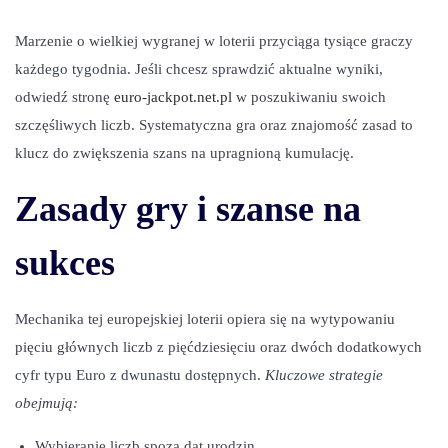
t
t
e
e
Marzenie o wielkiej wygranej w loterii przyciąga tysiące graczy
d
d
każdego tygodnia. Jeśli chcesz sprawdzić aktualne wyniki,
o
i
odwiedź stronę
euro-jackpot.net.pl
w poszukiwaniu swoich
n
n
szczęśliwych liczb. Systematyczna gra oraz znajomość zasad to
klucz do zwiększenia szans na upragnioną kumulację.
Zasady gry i szanse na
sukces
Mechanika tej europejskiej loterii opiera się na wytypowaniu
pięciu głównych liczb z pięćdziesięciu oraz dwóch dodatkowych
cyfr typu Euro z dwunastu dostępnych.
Kluczowe strategie
obejmują:
Wybieranie liczb spoza dat urodzin