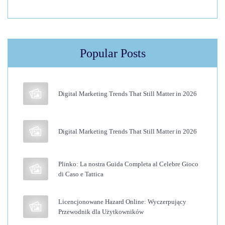
o
g
r
Popular Posts
a
c
z
Digital Marketing Trends That Still Matter in 2026
e
w
y
Digital Marketing Trends That Still Matter in 2026
b
i
Plinko: La nostra Guida Completa al Celebre Gioco
e
di Caso e Tattica
r
a
Licencjonowane Hazard Online: Wyczerpujący
j
Przewodnik dla Użytkowników
ą