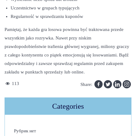
Uczestnictwo w grupach typujących
Regularność w sprawdzaniu kuponów
Pamiętaj, że każda gra losowa powinna być traktowana przede
wszystkim jako rozrywka. Nawet przy niskim
prawdopodobieństwie trafienia głównej wygranej, miliony graczy
z całego kontynentu co piątek emocjonują się losowaniami. Bądź
odpowiedzialny i zawsze sprawdzaj regulamin przed zakupem
zakładu w punktach sprzedaży lub online.
D
113
Share:
l
a
Categories
c
z
e
Рубрик нет
g