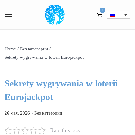
0
Home
/
Без категории
/
Sekrety wygrywania w loterii Eurojackpot
Sekrety wygrywania w loterii
Eurojackpot
.
P
P
26 мая, 2026
Без категории
o
o
s
s
Rate this post