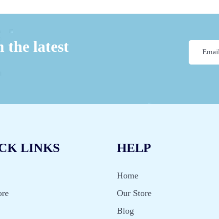
 the latest
CK LINKS
HELP
Home
ore
Our Store
Blog