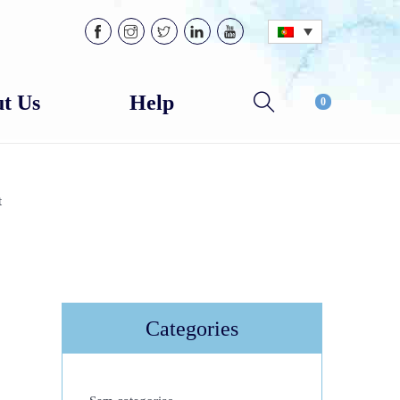
t Us
Help
0
t
Categories