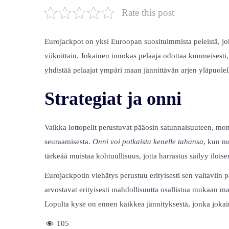
s
s
Rate this post
t
t
e
e
Eurojackpot on yksi Euroopan suosituimmista peleistä, joka
d
d
viikoittain. Jokainen innokas pelaaja odottaa kuumeisesti
o
i
yhdistää pelaajat ympäri maan jännittävän arjen yläpuolel
n
n
Strategiat ja onni
Vaikka lottopelit perustuvat pääosin satunnaisuuteen, mon
seuraamisesta.
Onni voi potkaista kenelle tahansa
, kun n
tärkeää muistaa kohtuullisuus, jotta harrastus säilyy iloisen
Eurojackpotin viehätys perustuu erityisesti sen valtaviin 
arvostavat erityisesti mahdollisuutta osallistua mukaan mat
Lopulta kyse on ennen kaikkea jännityksestä, jonka jokai
A
105