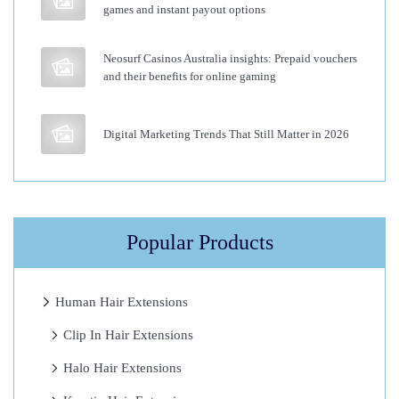
games and instant payout options
π
ε
Neosurf Casinos Australia insights: Prepaid vouchers
ι
and their benefits for online gaming
ρ
ί
Digital Marketing Trends That Still Matter in 2026
α
π
α
ι
Popular Products
χ
ν
ι
Human Hair Extensions
δ
Clip In Hair Extensions
ι
Halo Hair Extensions
ο
ύ