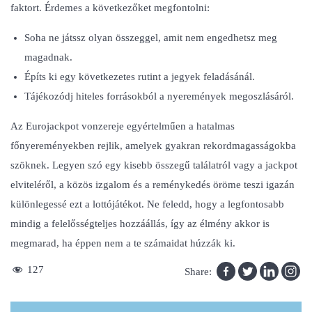
faktort. Érdemes a következőket megfontolni:
Soha ne játssz olyan összeggel, amit nem engedhetsz meg
magadnak.
Építs ki egy következetes rutint a jegyek feladásánál.
Tájékozódj hiteles forrásokból a nyeremények megoszlásáról.
Az Eurojackpot vonzereje egyértelműen a hatalmas
főnyereményekben rejlik, amelyek gyakran rekordmagasságokba
szöknek. Legyen szó egy kisebb összegű találatról vagy a jackpot
elviteléről, a közös izgalom és a reménykedés öröme teszi igazán
különlegessé ezt a lottójátékot. Ne feledd, hogy a legfontosabb
mindig a felelősségteljes hozzáállás, így az élmény akkor is
megmarad, ha éppen nem a te számaidat húzzák ki.
Α
127
Share:
ν
α