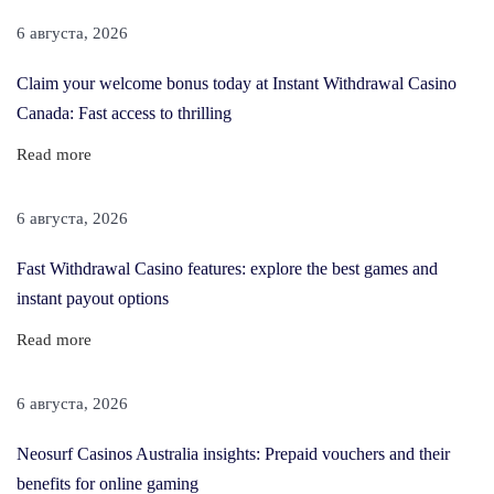
ε
6 августа, 2026
ι
Claim your welcome bonus today at Instant Withdrawal Casino
α
Canada: Fast access to thrilling
Π
α
Read more
ι
χ
6 августа, 2026
ν
Fast Withdrawal Casino features: explore the best games and
ι
instant payout options
δ
ι
Read more
ο
ύ
6 августа, 2026
σ
Neosurf Casinos Australia insights: Prepaid vouchers and their
τ
benefits for online gaming
η