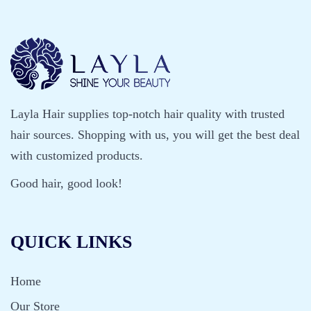
i
n
o
Layla Hair supplies top-notch hair quality with trusted
hair sources. Shopping with us, you will get the best deal
with customized products.
Good hair, good look!
QUICK LINKS
Home
Our Store