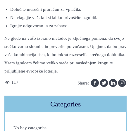
Določite mesečni proračun za vplačila.
Ne vlagajte več, kot si lahko privoščite izgubiti.
Igrajte odgovorno in za zabavo.
Ne glede na vašo izbrano metodo, je ključnega pomena, da svojo
srečko varno shranite in preverite pravočasno. Upajmo, da bo prav
vaša kombinacija tista, ki bo tokrat razveselila srečnega dobitnika.
Vsem igralcem želimo veliko sreče pri naslednjem krogu te
priljubljene evropske loterije.
A
117
Share:
k
o
Categories
f
u
n
No hay categorías