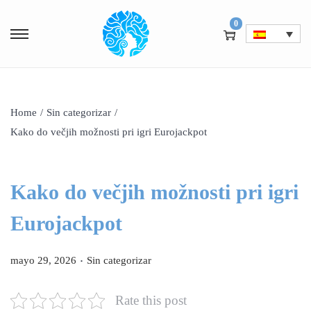
0
Home
/
Sin categorizar
/
Kako do večjih možnosti pri igri Eurojackpot
Kako do večjih možnosti pri igri
Eurojackpot
.
P
P
mayo 29, 2026
Sin categorizar
u
u
b
b
Rate this post