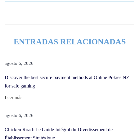
ý
h
r
u
D
ENTRADAS RELACIONADAS
r
ø
m
agosto 6, 2026
m
Discover the best secure payment methods at Online Pokies NZ
e
for safe gaming
n
o
Leer más
m
d
agosto 6, 2026
e
Chicken Road: Le Guide Intégral du Divertissement de
n
Établissement Stratégique