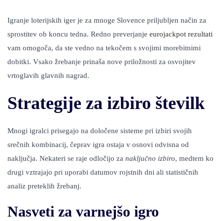
l
l
i
i
Igranje loterijskih iger je za mnoge Slovence priljubljen način za
c
c
sprostitev ob koncu tedna. Redno preverjanje
eurojackpot rezultati
a
a
vam omogoča, da ste vedno na tekočem s svojimi morebitnimi
d
d
dobitki. Vsako žrebanje prinaša nove priložnosti za osvojitev
o
o
vrtoglavih glavnih nagrad.
e
e
Strategije za izbiro številk
l
n
Mnogi igralci prisegajo na določene sisteme pri izbiri svojih
srečnih kombinacij, čeprav igra ostaja v osnovi odvisna od
naključja. Nekateri se raje odločijo za
naključno izbiro
, medtem ko
drugi vztrajajo pri uporabi datumov rojstnih dni ali statističnih
analiz preteklih žrebanj.
Nasveti za varnejšo igro