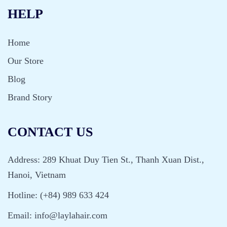
HELP
Home
Our Store
Blog
Brand Story
CONTACT US
Address: 289 Khuat Duy Tien St., Thanh Xuan Dist.,
Hanoi, Vietnam
Hotline: (+84) 989 633 424
Email:
info@laylahair.com