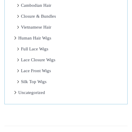
i
Cambodian Hair
n
Closure & Bundles
e
Vietnamese Hair
b
w
Human Hair Wigs
i
Full Lace Wigs
n
Lace Closure Wigs
:
L
Lace Front Wigs
a
Silk Top Wigs
P
Uncategorized
l
a
t
a
f