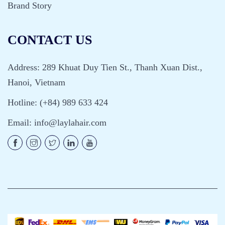
Brand Story
CONTACT US
Address: 289 Khuat Duy Tien St., Thanh Xuan Dist.,
Hanoi, Vietnam
Hotline: (+84) 989 633 424
Email:
info@laylahair.com