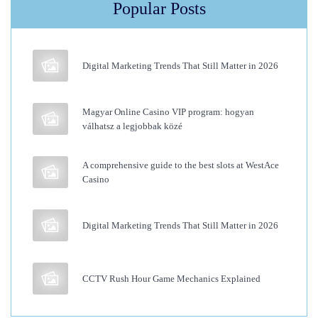
Popular Posts
l
u
c
Digital Marketing Trends That Still Matter in 2026
j
a
w
Magyar Online Casino VIP program: hogyan
válhatsz a legjobbak közé
z
a
A comprehensive guide to the best slots at WestAce
k
Casino
ł
a
Digital Marketing Trends That Still Matter in 2026
d
a
c
CCTV Rush Hour Game Mechanics Explained
h
b