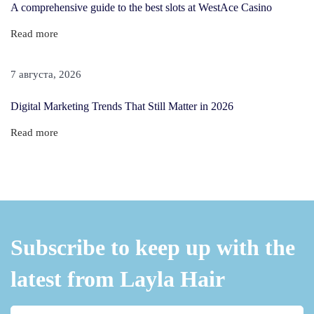
A comprehensive guide to the best slots at WestAce Casino
t
a
Read more
s
D
7 августа, 2026
e
Digital Marketing Trends That Still Matter in 2026
p
o
Read more
r
t
i
v
a
Subscribe to keep up with the
s
y
latest from Layla Hair
C
a