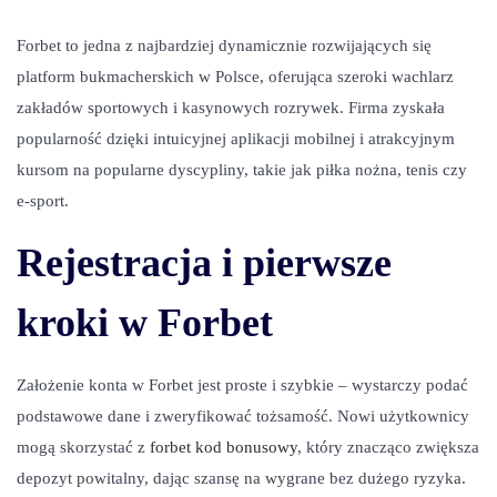
t
t
e
e
Forbet to jedna z najbardziej dynamicznie rozwijających się
d
d
platform bukmacherskich w Polsce, oferująca szeroki wachlarz
o
i
zakładów sportowych i kasynowych rozrywek. Firma zyskała
n
n
popularność dzięki intuicyjnej aplikacji mobilnej i atrakcyjnym
kursom na popularne dyscypliny, takie jak piłka nożna, tenis czy
e-sport.
Rejestracja i pierwsze
kroki w Forbet
Założenie konta w Forbet jest proste i szybkie – wystarczy podać
podstawowe dane i zweryfikować tożsamość. Nowi użytkownicy
mogą skorzystać z
forbet kod bonusowy
, który znacząco zwiększa
depozyt powitalny, dając szansę na wygrane bez dużego ryzyka.