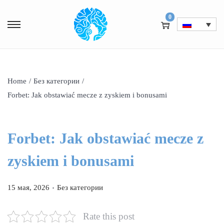
0
Home
/
Без категории
/
Forbet: Jak obstawiać mecze z zyskiem i bonusami
Forbet: Jak obstawiać mecze z
zyskiem i bonusami
.
P
P
15 мая, 2026
Без категории
o
o
s
s
Rate this post