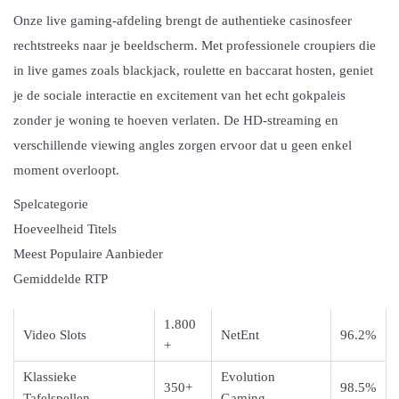
Onze live gaming-afdeling brengt de authentieke casinosfeer
rechtstreeks naar je beeldscherm. Met professionele croupiers die
in live games zoals blackjack, roulette en baccarat hosten, geniet
je de sociale interactie en excitement van het echt gokpaleis
zonder je woning te hoeven verlaten. De HD-streaming en
verschillende viewing angles zorgen ervoor dat u geen enkel
moment overloopt.
Spelcategorie
Hoeveelheid Titels
Meest Populaire Aanbieder
Gemiddelde RTP
1.800
Video Slots
NetEnt
96.2%
+
Klassieke
Evolution
350+
98.5%
Tafelspellen
Gaming