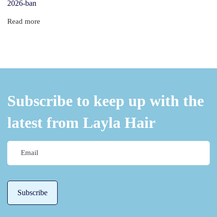
2026-ban
l
l
Read more
e
n
c
e
O
Subscribe to keep up with the
n
l
latest from Layla Hair
i
n
e
b
e
i
b