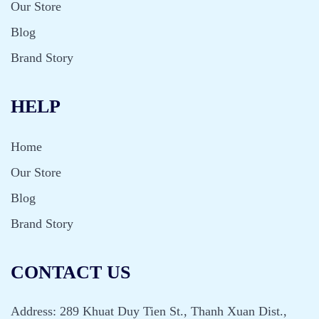
Our Store
–
E
Blog
u
Brand Story
e
r
HELP
Z
u
g
Home
a
Our Store
n
Blog
g
Brand Story
z
u
a
CONTACT US
u
f
Address: 289 Khuat Duy Tien St., Thanh Xuan Dist.,