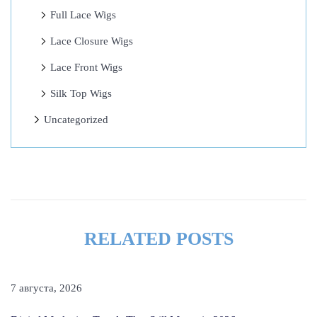
e
Full Lace Wigs
w
Lace Closure Wigs
a
y
Lace Front Wigs
t
Silk Top Wigs
o
Uncategorized
T
o
p
-
t
i
RELATED POSTS
e
r
O
7 августа, 2026
n