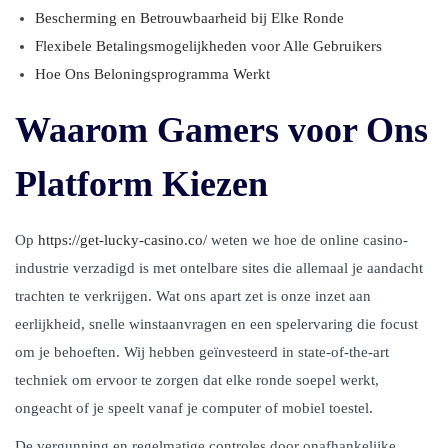
Bescherming en Betrouwbaarheid bij Elke Ronde
Flexibele Betalingsmogelijkheden voor Alle Gebruikers
Hoe Ons Beloningsprogramma Werkt
Waarom Gamers voor Ons
Platform Kiezen
Op
https://get-lucky-casino.co/
weten we hoe de online casino-
industrie verzadigd is met ontelbare sites die allemaal je aandacht
trachten te verkrijgen. Wat ons apart zet is onze inzet aan
eerlijkheid, snelle winstaanvragen en een spelervaring die focust
om je behoeften. Wij hebben geïnvesteerd in state-of-the-art
techniek om ervoor te zorgen dat elke ronde soepel werkt,
ongeacht of je speelt vanaf je computer of mobiel toestel.
De vergunning en regelmatige controles door onafhankelijke