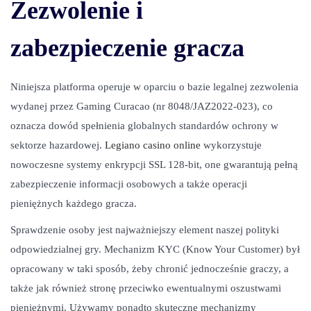
Zezwolenie i
zabezpieczenie gracza
Niniejsza platforma operuje w oparciu o bazie legalnej zezwolenia
wydanej przez Gaming Curacao (nr 8048/JAZ2022-023), co
oznacza dowód spełnienia globalnych standardów ochrony w
sektorze hazardowej.
Legiano casino online
wykorzystuje
nowoczesne systemy enkrypcji SSL 128-bit, one gwarantują pełną
zabezpieczenie informacji osobowych a także operacji
pieniężnych każdego gracza.
Sprawdzenie osoby jest najważniejszy element naszej polityki
odpowiedzialnej gry. Mechanizm KYC (Know Your Customer) był
opracowany w taki sposób, żeby chronić jednocześnie graczy, a
także jak również stronę przeciwko ewentualnymi oszustwami
pieniężnymi. Używamy ponadto skuteczne mechanizmy