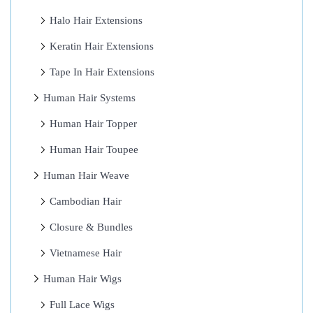
ι
Halo Hair Extensions
ο
ύ
Keratin Hair Extensions
σ
Tape In Hair Extensions
τ
Human Hair Systems
η
ν
Human Hair Topper
π
Human Hair Toupee
λ
Human Hair Weave
α
τ
Cambodian Hair
φ
Closure & Bundles
ό
Vietnamese Hair
ρ
μ
Human Hair Wigs
α
Full Lace Wigs