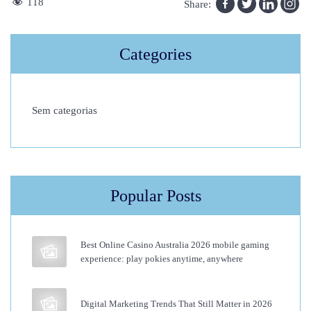
Η
118
Share:
α
π
Categories
ό
λ
υ
Sem categorias
τ
η
Ι
δ
Popular Posts
α
ν
ι
Best Online Casino Australia 2026 mobile gaming
κ
experience: play pokies anytime, anywhere
ή
Π
Digital Marketing Trends That Still Matter in 2026