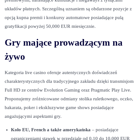
premiowymi, narastające kumulacje i megaways z tysiącami
układów płatnych. Szczególną uznaniem są obdarzone pozycje z
opcją kupna premii i konkursy automatowe posiadające pulą
gratyfikacji powyżej 50,000 EUR miesięcznie.
Gry mające prowadzącym na
żywo
Kategoria live casino oferuje autentycznych doświadczeń
charakterystycznych dla tradycyjnego zakładu dzięki transmisjom
Full HD ze centrów Evolution Gaming oraz Pragmatic Play Live.
Proponujemy zróżnicowane odmiany stolika ruletkowego, oczko,
bakarata, poker i ekskluzywne game shows posiadające
angażującymi aspektami gry.
Koło EU, French a także amerykańska
– posiadające
ograniczeniami stawek w przedziale od 0.10 do 10,000 EUR