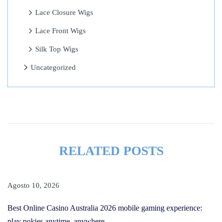
I
Lace Closure Wigs
c
e
Lace Front Wigs
C
Silk Top Wigs
a
Uncategorized
s
i
n
o
P
a
RELATED POSTS
r
i
m
Agosto 10, 2026
a
Best Online Casino Australia 2026 mobile gaming experience:
t
play pokies anytime, anywhere