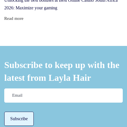
Unlocking the best bonuses at Best Online Casino South Africa
a
2026: Maximize your gaming
t
a
Read more
f
o
r
m
a
Subscribe to keep up with the
d
e
latest from Layla Hair
A
p
o
s
t
a