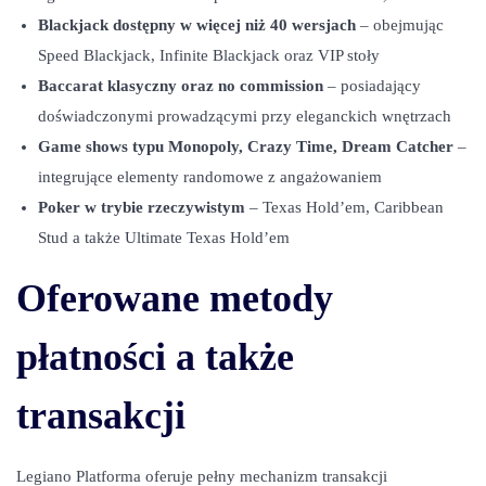
Blackjack dostępny w więcej niż 40 wersjach
– obejmując
Speed Blackjack, Infinite Blackjack oraz VIP stoły
Baccarat klasyczny oraz no commission
– posiadający
doświadczonymi prowadzącymi przy eleganckich wnętrzach
Game shows typu Monopoly, Crazy Time, Dream Catcher
–
integrujące elementy randomowe z angażowaniem
Poker w trybie rzeczywistym
– Texas Hold’em, Caribbean
Stud a także Ultimate Texas Hold’em
Oferowane metody
płatności a także
transakcji
Legiano Platforma oferuje pełny mechanizm transakcji