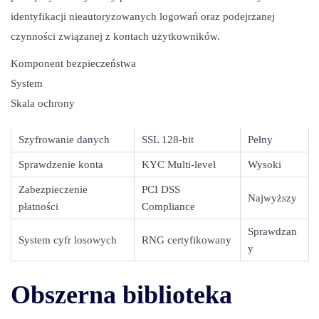
identyfikacji nieautoryzowanych logowań oraz podejrzanej
czynności związanej z kontach użytkowników.
Komponent bezpieczeństwa
System
Skala ochrony
Szyfrowanie danych
SSL 128-bit
Pełny
Sprawdzenie konta
KYC Multi-level
Wysoki
Zabezpieczenie
PCI DSS
Najwyższy
płatności
Compliance
Sprawdzan
System cyfr losowych
RNG certyfikowany
y
Obszerna biblioteka