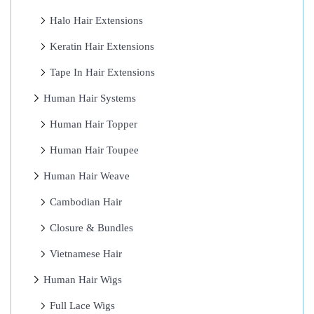
i
Halo Hair Extensions
o
c
Keratin Hair Extensions
o
Tape In Hair Extensions
s
Human Hair Systems
u
A
Human Hair Topper
d
Human Hair Toupee
m
Human Hair Weave
i
r
Cambodian Hair
a
Closure & Bundles
l
Vietnamese Hair
b
e
Human Hair Wigs
t
Full Lace Wigs