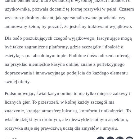
takich elementów, które świadczą o wysokiej jakości i dbałości o
użytkownika, pozwala docenić tę formę rozrywki w pełni. Czasem
wystarczy drobny akcent, jak spersonalizowane powitanie czy
animowany żeton, by poczuć, że jesteśmy traktowani wyjątkowo.
Dla osób poszukujących czegoś wyjątkowego, fascynujące mogą
być także zagraniczne platformy, gdzie szczegóły i dbałość o
estetykę są na absolutnym topie. Podobne doświadczenia oferują
na przykład niemieckie kasyna online, znane z perfekcyjnego
dopracowania i innowacyjnego podejścia do każdego elementu
swojej oferty.
Podsumowując, świat kasyn online to nie tylko miejsce zabawy i
licznych gier. To przestrzeń, w której każdy szczegół ma
znaczenie, kreując atmosferę luksusu, komfortu i unikalności. To
właśnie dzięki tym drobnym, ale niezwykle istotnym aspektom,
rozrywka staje się prawdziwą ucztą dla zmysłów i umysłu.