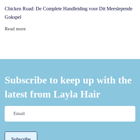
E
Chicken Road: De Complete Handleiding voor Dit Meeslepende
i
Gokspel
n
m
Read more
o
d
e
r
n
Subscribe to keep up with the
e
r
latest from Layla Hair
B
l
i
c
k