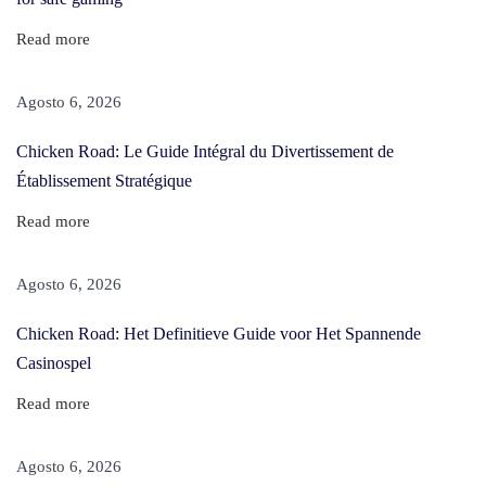
m
n
Read more
a
t
Agosto 6, 2026
i
Chicken Road: Le Guide Intégral du Divertissement de
o
Établissement Stratégique
n
a
Read more
l
c
Agosto 6, 2026
a
Chicken Road: Het Definitieve Guide voor Het Spannende
s
Casinospel
i
n
Read more
o
:
Agosto 6, 2026