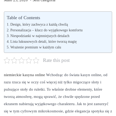
Maio 25, 2026
Sem categoria
o
a
o
s
i
s
Table of Contents
t
o
t
Design, który zachwyca z każdą chwilą
e
2
e
Personalizacja – klucz do wyjątkowego komfortu
d
Niespodzianki w najmniejszych detalach
6
d
Lista luksusowych detali, które tworzą magię
o
,
i
Wrażenie premium w każdym calu
n
2
n
0
Rate this post
2
6
niemieckie kasyna online
Wchodząc do świata kasyn online, od
razu rzuca się w oczy coś więcej niż tylko migoczące sloty i
pulsujące stoły do ruletki. To właśnie drobne elementy, które
tworzą atmosferę, mogą sprawić, że chwile spędzone przed
ekranem nabierają wyjątkowego charakteru. Jak to jest zanurzyć
się w tym cyfrowym mikrokosmosie, gdzie elegancja spotyka się z