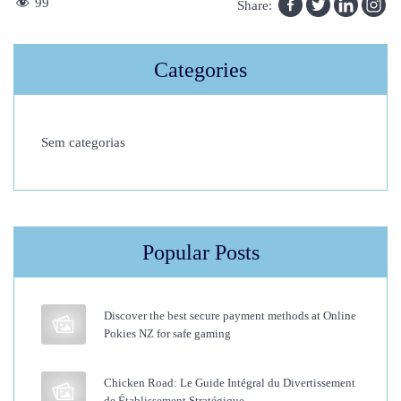
L
99
Share:
a
g
Categories
u
i
d
Sem categorias
a
c
o
m
Popular Posts
p
l
e
Discover the best secure payment methods at Online
t
Pokies NZ for safe gaming
a
a
Chicken Road: Le Guide Intégral du Divertissement
de Établissement Stratégique