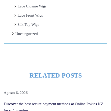
E
Lace Closure Wigs
r
f
Lace Front Wigs
a
Silk Top Wigs
h
Uncategorized
r
u
n
g
e
n
RELATED POSTS
m
i
t
Agosto 6, 2026
d
Discover the best secure payment methods at Online Pokies NZ
e
for safe gaming