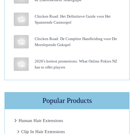
l
l
Chicken Road: Het Definitieve Guide voor Het
’
Spannende Casinospel
e
s
Chicken Road: De Complete Handleiding voor Dit
p
Meeslepende Gokspel
e
r
2026’s hottest promotions: What Online Pokies NZ
has to offer players
i
e
n
z
Popular Products
a
d
i
Human Hair Extensions
g
Clip In Hair Extensions