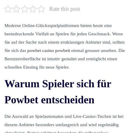
b
b
Rate this post
l
l
i
i
Moderne Online-Glücksspielplattformen bieten heute eine
c
c
beeindruckende Vielfalt an Spielen für jeden Geschmack. Wenn
a
a
Sie auf der Suche nach einem erstklassigen Anbieter sind, sollten
d
d
Sie sich das
powbet casino powbett
einmal genauer ansehen. Die
o
o
Benutzeroberfläche ist intuitiv gestaltet und ermöglicht einen
e
e
schnellen Einstieg für neue Spieler.
l
n
Warum Spieler sich für
Powbet entscheiden
Die Auswahl an Spielautomaten und Live-Casino-Tischen ist bei
diesem Anbieter besonders umfangreich und wird regelmäßig