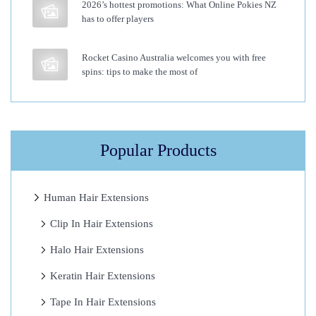
2026’s hottest promotions: What Online Pokies NZ
b
has to offer players
e
i
Rocket Casino Australia welcomes you with free
spins: tips to make the most of
2
0
b
e
Popular Products
t
e
n
Human Hair Extensions
t
Clip In Hair Extensions
d
Halo Hair Extensions
e
c
Keratin Hair Extensions
k
Tape In Hair Extensions
e