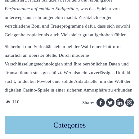
aktualisiert.
Nutzer schätzen besonders die reibungslose
Performance auf mobilen Endgeräten
, was das Spielen von
unterwegs aus sehr angenehm macht. Zusätzlich sorgen
verschiedene Boni und Treueprogramme dafür, dass sich sowohl
Gelegenheitsspieler als auch Vielspieler gut aufgehoben fühlen.
Sicherheit und Seriosität stehen bei der Wahl einer Plattform
natürlich an oberster Stelle. Durch moderne
Verschlüsselungstechnologien sind Ihre persönlichen Daten und
Transaktionen stets geschützt. Wer also ein zuverlässiges Umfeld
sucht, findet bei Powbet eine solide Anlaufstelle, um die Welt der
digitalen Casino-Spiele in einer sicheren Atmosphäre zu erkunden.
D
110
Share:
i
e
Categories
W
e