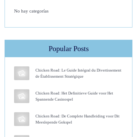
l
No hay categorías
t
d
e
r
Popular Posts
S
p
o
Chicken Road: Le Guide Intégral du Divertissement
r
de Établissement Stratégique
t
w
Chicken Road: Het Definitieve Guide voor Het
Spannende Casinospel
e
t
Chicken Road: De Complete Handleiding voor Dit
t
Meeslepende Gokspel
e
n