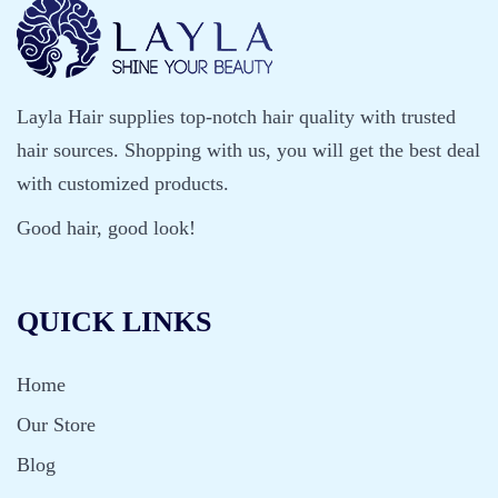
Layla Hair supplies top-notch hair quality with trusted
hair sources. Shopping with us, you will get the best deal
with customized products.
Good hair, good look!
QUICK LINKS
Home
Our Store
Blog