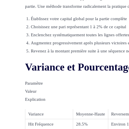
partie. Une méthode transforme radicalement la pratique 
Établissez votre capital global pour la partie complète
Choisissez une pari représentant 1 à 2% de ce capital
Enclenchez systématiquement toutes les lignes offerte
Augmentez progressivement après plusieurs victoires 
Revenez à la montant première suite à une séquence n
Variance et Pourcentag
Paramètre
Valeur
Explication
Variance
Moyenne-Haute
Reverseme
Hit Fréquence
28.5%
Environ 1 