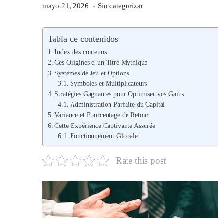
.
P
m
P
mayo 21, 2026
Sin categorizar
u
a
u
b
y
b
Tabla de contenidos
l
o
l
Index des contenus
i
2
i
Ces Origines d’un Titre Mythique
c
Systèmes de Jeu et Options
1
c
Symboles et Multiplicateurs
a
,
a
Stratégies Gagnantes pour Optimiser vos Gains
d
2
d
Administration Parfaite du Capital
o
0
o
Variance et Pourcentage de Retour
Cette Expérience Captivante Assurée
e
2
e
Fonctionnement Globale
l
6
n
Rate this post