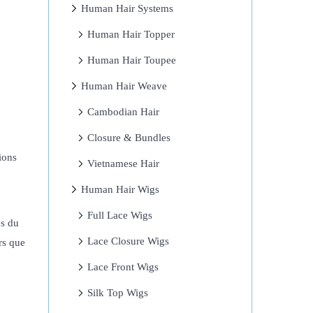
Human Hair Systems
Human Hair Topper
Human Hair Toupee
Human Hair Weave
Cambodian Hair
Closure & Bundles
ions
Vietnamese Hair
Human Hair Wigs
Full Lace Wigs
es du
Lace Closure Wigs
rs que
Lace Front Wigs
Silk Top Wigs