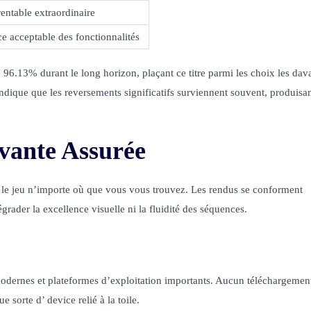
rentable extraordinaire
e acceptable des fonctionnalités
96.13% durant le long horizon, plaçant ce titre parmi les choix les dav
dique que les reversements significatifs surviennent souvent, produisa
vante Assurée
 le jeu n’importe où que vous vous trouvez. Les rendus se conforment
rader la excellence visuelle ni la fluidité des séquences.
odernes et plateformes d’exploitation importants. Aucun téléchargemen
 sorte d’ device relié à la toile.