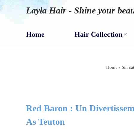
Layla Hair - Shine your beau
Home
Hair Collection
Home
/
Sin ca
Red Baron : Un Divertisse
As Teuton