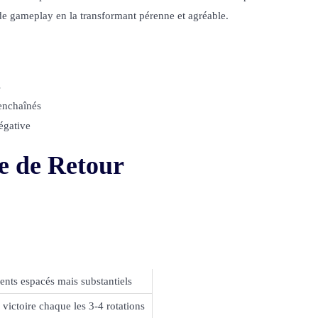
de gameplay en la transformant pérenne et agréable.
s
enchaînés
égative
e de Retour
nts espacés mais substantiels
victoire chaque les 3-4 rotations