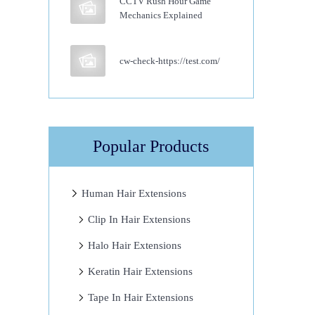
CCTV Rush Hour Game
Mechanics Explained
cw-check-https://test.com/
Popular Products
Human Hair Extensions
Clip In Hair Extensions
Halo Hair Extensions
Keratin Hair Extensions
Tape In Hair Extensions