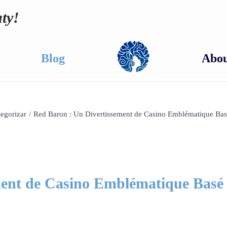
ty!
Blog
Abou
tegorizar
/
Red Baron : Un Divertissement de Casino Emblématique Bas
ment de Casino Emblématique Basé