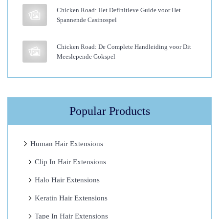
g
Chicken Road: Het Definitieve Guide voor Het
e
Spannende Casinospel
n
F
Chicken Road: De Complete Handleiding voor Dit
Meeslepende Gokspel
u
l
l
s
Popular Products
t
ä
n
Human Hair Extensions
d
Clip In Hair Extensions
i
Halo Hair Extensions
g
a
Keratin Hair Extensions
G
Tape In Hair Extensions