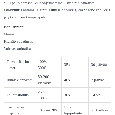
alku pelin ääressä. VIP-ohjelmamme kiittää pitkäaikaista
asiakkuutta antamalla ainutlaatuisia bonuksia, cashback-tarjouksia
ja yksilöllisiä kampanjoita.
Bonustyyppi
Määrä
Kierrätysvaatimus
Voimassaoloaika
Tervetuliaisbon
100% —
35x
30 päivää
ukset
500€
50-200
Ilmaiskierrokset
40x
7 päivää
kierrosta
25% —
Talletusbonus
30x
14 vrk
100%
Cashback-
Ilman
10% — 20%
Viikoittain
ohjelma
läpipeluuta