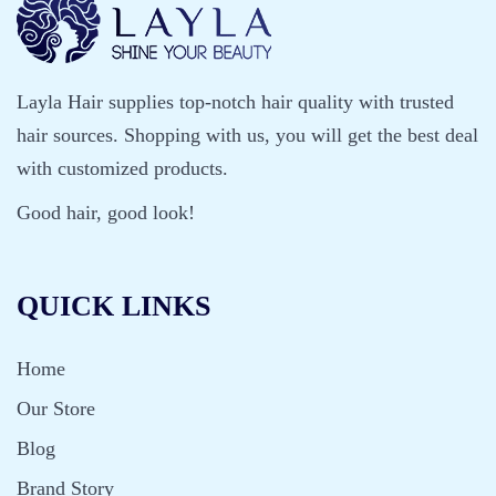
S
u
o
m
Layla Hair supplies top-notch hair quality with trusted
e
hair sources. Shopping with us, you will get the best deal
n
with customized products.
P
Good hair, good look!
e
l
a
QUICK LINKS
a
j
Home
i
Our Store
l
l
Blog
e
Brand Story