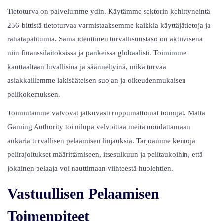
Tietoturva on palvelumme ydin. Käytämme sektorin kehittyneintä
256-bittistä tietoturvaa varmistaaksemme kaikkia käyttäjätietoja ja
rahatapahtumia. Sama identtinen turvallisuustaso on aktiivisena
niin finanssilaitoksissa ja pankeissa globaalisti. Toimimme
kauttaaltaan luvallisina ja säänneltyinä, mikä turvaa
asiakkaillemme lakisääteisen suojan ja oikeudenmukaisen
pelikokemuksen.
Toimintamme valvovat jatkuvasti riippumattomat toimijat. Malta
Gaming Authority toimilupa velvoittaa meitä noudattamaan
ankaria turvallisen pelaamisen linjauksia. Tarjoamme keinoja
pelirajoitukset määrittämiseen, itsesulkuun ja pelitaukoihin, että
jokainen pelaaja voi nauttimaan viihteestä huolehtien.
Vastuullisen Pelaamisen
Toimenpiteet