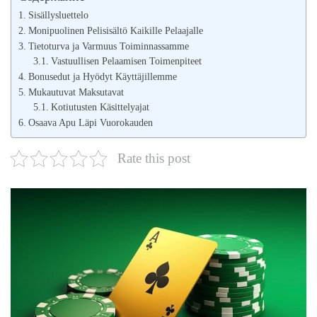
t
а
t
Sisällysluettelo
e
я
e
Monipuolinen Pelisisältö Kaikille Pelaajalle
d
Tietoturva ja Varmuus Toiminnassamme
,
d
Vastuullisen Pelaamisen Toimenpiteet
o
2
i
Bonusedut ja Hyödyt Käyttäjillemme
n
0
n
Mukautuvat Maksutavat
2
Kotiutusten Käsittelyajat
Osaava Apu Läpi Vuorokauden
6
Rate this post