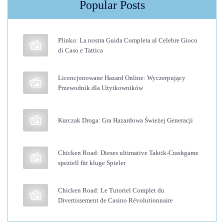
Popular Posts
τ
η
ς
Plinko: La nostra Guida Completa al Celebre Gioco
S
di Caso e Tattica
p
i
Licencjonowane Hazard Online: Wyczerpujący
Przewodnik dla Użytkowników
n
a
n
Kurczak Droga: Gra Hazardowa Świeżej Generacji
g
a
Chicken Road: Dieses ultimative Taktik-Crashgame
:
speziell für kluge Spieler
Έ
ν
Chicken Road: Le Tutoriel Complet du
Divertissement de Casino Révolutionnaire
α
Ν