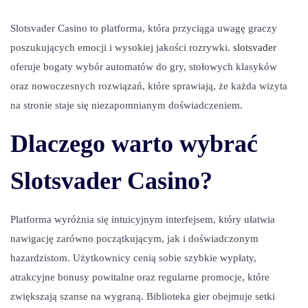
t
t
e
e
Slotsvader Casino to platforma, która przyciąga uwagę graczy
d
d
poszukujących emocji i wysokiej jakości rozrywki.
slotsvader
o
i
oferuje bogaty wybór automatów do gry, stołowych klasyków
n
n
oraz nowoczesnych rozwiązań, które sprawiają, że każda wizyta
na stronie staje się niezapomnianym doświadczeniem.
Dlaczego warto wybrać
Slotsvader Casino?
Platforma wyróżnia się intuicyjnym interfejsem, który ułatwia
nawigację zarówno początkującym, jak i doświadczonym
hazardzistom. Użytkownicy cenią sobie szybkie wypłaty,
atrakcyjne bonusy powitalne oraz regularne promocje, które
zwiększają szanse na wygraną. Biblioteka gier obejmuje setki