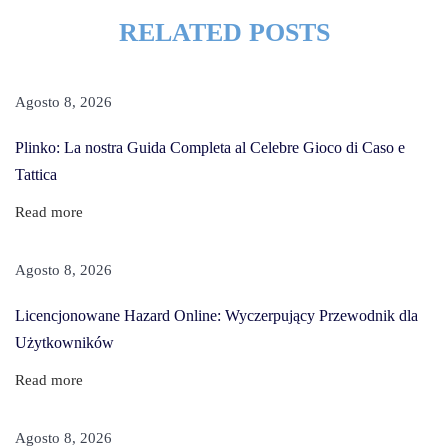
s
RELATED POSTS
c
o
v
Agosto 8, 2026
e
Plinko: La nostra Guida Completa al Celebre Gioco di Caso e
r
Tattica
t
h
Read more
e
T
Agosto 8, 2026
h
Licencjonowane Hazard Online: Wyczerpujący Przewodnik dla
r
Użytkowników
i
l
Read more
l
s
Agosto 8, 2026