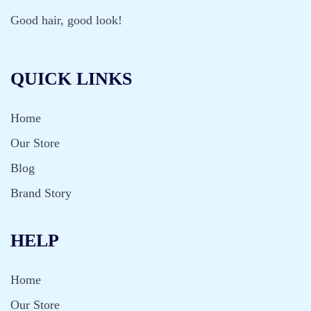
n
Good hair, good look!
l
i
n
QUICK LINKS
e
G
Home
a
Our Store
m
i
Blog
n
Brand Story
g
H
HELP
u
b
Home
Our Store