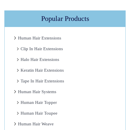
έ
ο
Popular Products
Κ
ε
φ
Human Hair Extensions
ά
Clip In Hair Extensions
λ
Halo Hair Extensions
α
ι
Keratin Hair Extensions
ο
Tape In Hair Extensions
σ
Human Hair Systems
τ
η
Human Hair Topper
ν
Human Hair Toupee
Ψ
Human Hair Weave
η