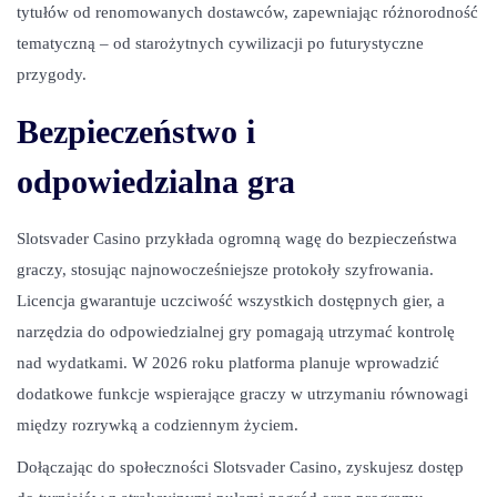
tytułów od renomowanych dostawców, zapewniając różnorodność
tematyczną – od starożytnych cywilizacji po futurystyczne
przygody.
Bezpieczeństwo i
odpowiedzialna gra
Slotsvader Casino przykłada ogromną wagę do bezpieczeństwa
graczy, stosując najnowocześniejsze protokoły szyfrowania.
Licencja gwarantuje uczciwość wszystkich dostępnych gier, a
narzędzia do odpowiedzialnej gry pomagają utrzymać kontrolę
nad wydatkami. W 2026 roku platforma planuje wprowadzić
dodatkowe funkcje wspierające graczy w utrzymaniu równowagi
między rozrywką a codziennym życiem.
Dołączając do społeczności Slotsvader Casino, zyskujesz dostęp