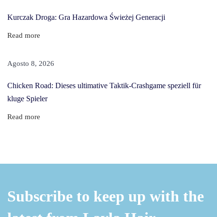
a
Kurczak Droga: Gra Hazardowa Świeżej Generacji
t
B
Read more
r
a
Agosto 8, 2026
n
Chicken Road: Dieses ultimative Taktik-Crashgame speziell für
g
kluge Spieler
o
C
Read more
a
s
i
n
o
Subscribe to keep up with the
:
Y