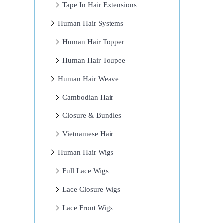
Tape In Hair Extensions
Human Hair Systems
Human Hair Topper
Human Hair Toupee
Human Hair Weave
Cambodian Hair
Closure & Bundles
Vietnamese Hair
Human Hair Wigs
Full Lace Wigs
Lace Closure Wigs
Lace Front Wigs