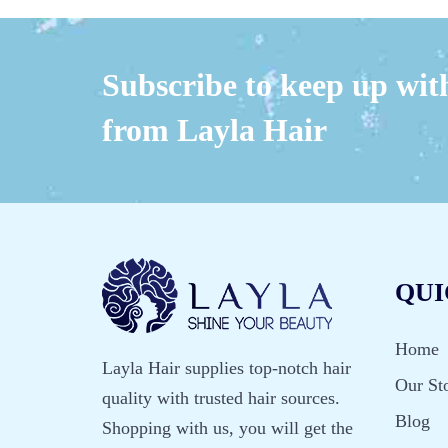
ο
σ
Subscribe to keep up with
τ
η
from Layla Hair
ν
Ε
λ
λ
ά
δ
QUI
α
S
Home
T
Layla Hair supplies top-notch hair
Our St
S
quality with trusted hair sources.
:
Blog
Shopping with us, you will get the
L