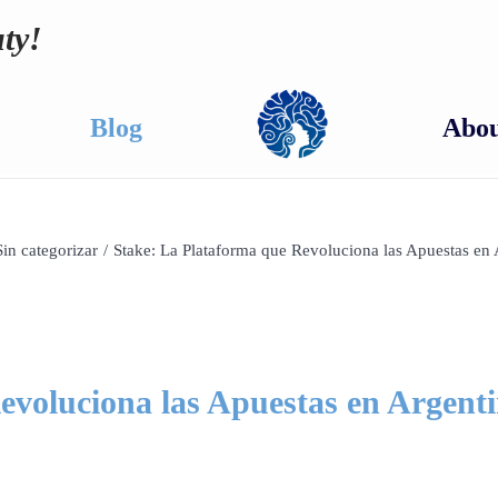
ty!
Blog
Abou
Sin categorizar
/
Stake: La Plataforma que Revoluciona las Apuestas en 
evoluciona las Apuestas en Argent