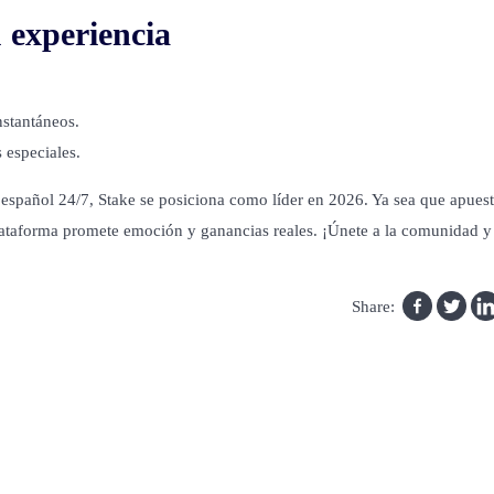
 experiencia
nstantáneos.
 especiales.
n español 24/7, Stake se posiciona como líder en 2026. Ya sea que apues
 plataforma promete emoción y ganancias reales. ¡Únete a la comunidad y
Share: