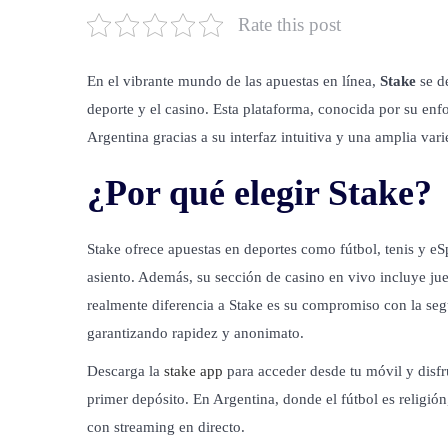
b
b
Rate this post
l
l
i
i
En el vibrante mundo de las apuestas en línea,
Stake
se d
c
c
deporte y el casino. Esta plataforma, conocida por su enf
a
a
Argentina gracias a su interfaz intuitiva y una amplia var
d
d
¿Por qué elegir Stake?
o
o
e
e
l
n
Stake ofrece apuestas en deportes como fútbol, tenis y eS
asiento. Además, su sección de casino en vivo incluye jue
realmente diferencia a Stake es su compromiso con la seg
garantizando rapidez y anonimato.
Descarga la
stake app
para acceder desde tu móvil y disfr
primer depósito. En Argentina, donde el fútbol es religión
con streaming en directo.