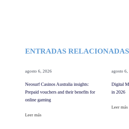
μ
ά
τ
ω
ν
κ
ENTRADAS RELACIONADAS
α
ι
τ
agosto 6, 2026
agosto 6,
ο
Neosurf Casinos Australia insights:
Digital M
υ
Prepaid vouchers and their benefits for
in 2026
Κ
online gaming
α
Leer más
ζ
Leer más
ί
ν