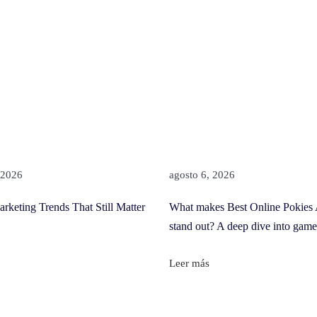
 2026
agosto 6, 2026
arketing Trends That Still Matter
What makes Best Online Pokies 
stand out? A deep dive into game
Leer más