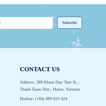
CONTACT US
Address: 289 Khuat Duy Tien St.,
Thanh Xuan Dist., Hanoi, Vietnam
Hotline: (+84) 989 633 424