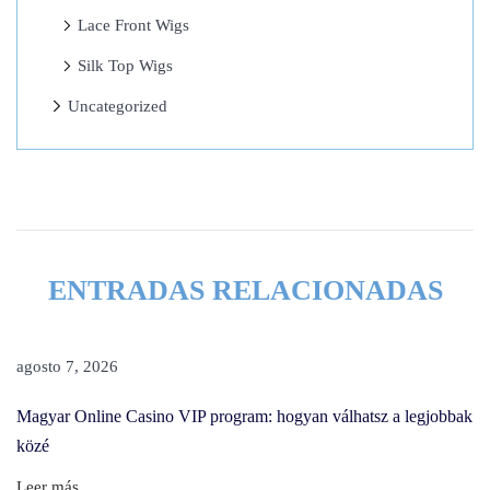
s
Lace Front Wigs
k
Silk Top Wigs
u
Uncategorized
t
e
c
z
n
i
ENTRADAS RELACIONADAS
e
k
o
agosto 7, 2026
r
Magyar Online Casino VIP program: hogyan válhatsz a legjobbak
z
közé
y
s
Leer más