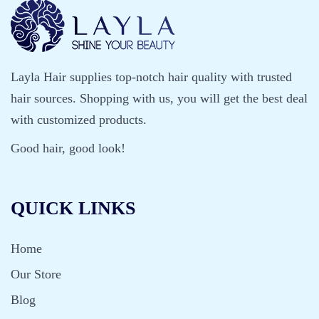
Layla Hair supplies top-notch hair quality with trusted
hair sources. Shopping with us, you will get the best deal
with customized products.
Good hair, good look!
QUICK LINKS
Home
Our Store
Blog