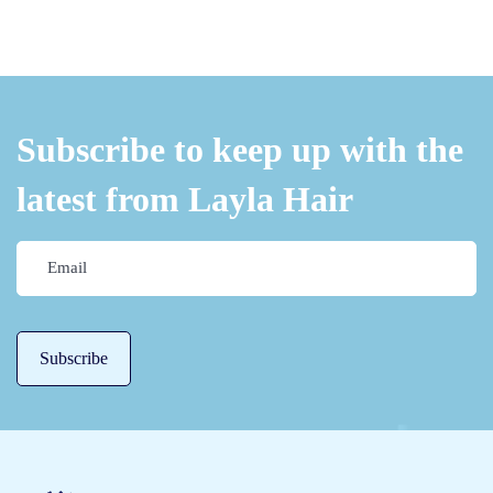
a
c
h
e
Subscribe to keep up with the
r
s
latest from Layla Hair
k
i
c
h
S
T
S