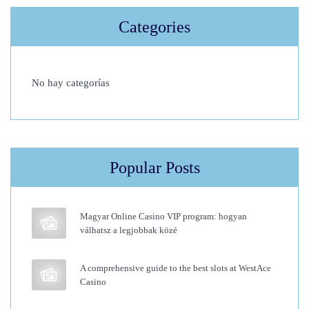
e
Categories
x
p
e
No hay categorías
r
i
e
n
Popular Posts
c
i
a
Magyar Online Casino VIP program: hogyan
c
válhatsz a legjobbak közé
o
m
A comprehensive guide to the best slots at WestAce
Casino
p
l