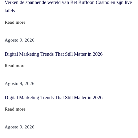
Verken de spannende wereld van Bet Buffoon Casino en zijn live
v
tafels
e
O
Read more
n
l
Agosto 9, 2026
i
Digital Marketing Trends That Still Matter in 2026
n
e
Read more
-
C
Agosto 9, 2026
a
Digital Marketing Trends That Still Matter in 2026
s
i
Read more
n
o
Agosto 9, 2026
-