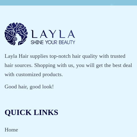
h
l
a
n
d
Layla Hair supplies top-notch hair quality with trusted
hair sources. Shopping with us, you will get the best deal
with customized products.
Good hair, good look!
QUICK LINKS
Home