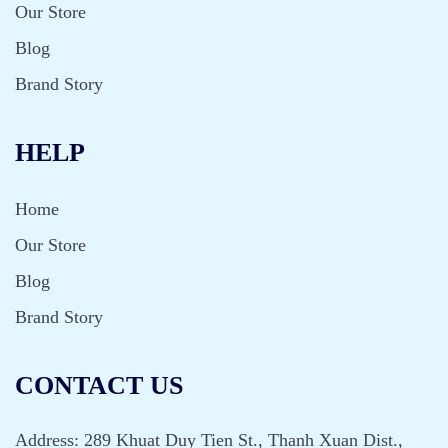
Our Store
Blog
Brand Story
HELP
Home
Our Store
Blog
Brand Story
CONTACT US
Address: 289 Khuat Duy Tien St., Thanh Xuan Dist.,