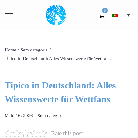
0
Home
/
Sem categoria
/
Tipico in Deutschland: Alles Wissenswerte für Wettfans
Tipico in Deutschland: Alles
Wissenswerte für Wettfans
.
P
P
Maio 16, 2026
Sem categoria
o
o
s
s
Rate this post