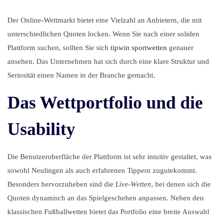
t
t
e
e
Der Online-Wettmarkt bietet eine Vielzahl an Anbietern, die mit
d
d
unterschiedlichen Quoten locken. Wenn Sie nach einer soliden
o
i
Plattform suchen, sollten Sie sich
tipwin sportwetten
genauer
n
n
ansehen. Das Unternehmen hat sich durch eine klare Struktur und
Seriosität einen Namen in der Branche gemacht.
Das Wettportfolio und die
Usability
Die Benutzeroberfläche der Plattform ist sehr intuitiv gestaltet, was
sowohl Neulingen als auch erfahrenen Tippern zugutekommt.
Besonders hervorzuheben sind die
Live-Wetten
, bei denen sich die
Quoten dynamisch an das Spielgeschehen anpassen. Neben den
klassischen Fußballwetten bietet das Portfolio eine breite Auswahl