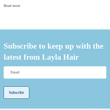
l
Read more
i
n
e
-
G
Subscribe to keep up with the
l
ü
latest from Layla Hair
c
k
s
s
p
i
e
l