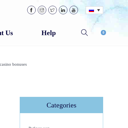
t Us
Help
0
l casino bonuses
Categories