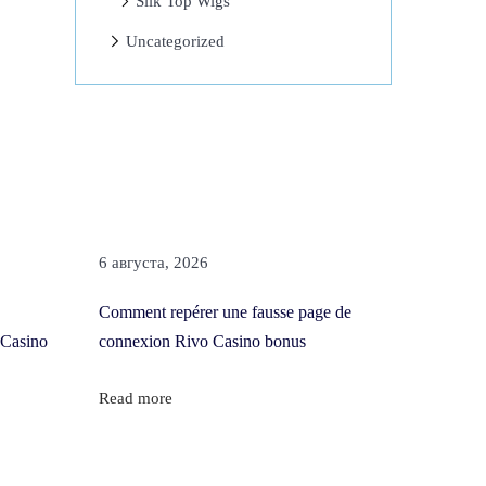
Silk Top Wigs
Uncategorized
6 августа, 2026
Comment repérer une fausse page de
 Casino
connexion Rivo Casino bonus
Read more