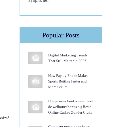
Рубрик нет
Popular Posts
Digital Marketing Trends
That Still Matter in 2026
How Pay by Phone Makes
Sports Betting Faster and
More Secure
Hoe je meer kunt winnen met
de welkomstbonus bij Beste
Online Casino Zonder Cruks
ledzić
Comment repérer une fausse