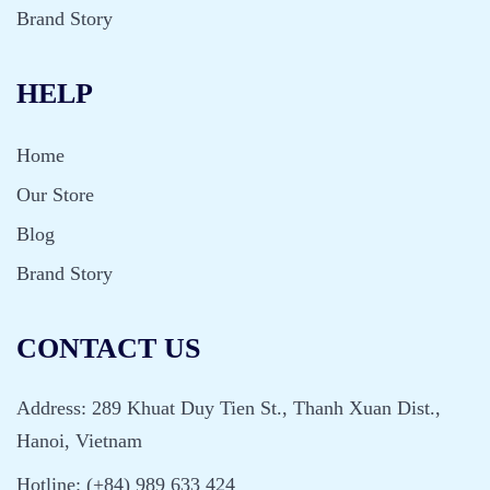
Brand Story
HELP
Home
Our Store
Blog
Brand Story
CONTACT US
Address: 289 Khuat Duy Tien St., Thanh Xuan Dist.,
Hanoi, Vietnam
Hotline: (+84) 989 633 424