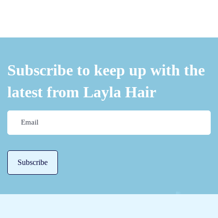
o
d
i
E
u
Subscribe to keep up with the
r
o
latest from Layla Hair
j
a
c
k
p
o
t