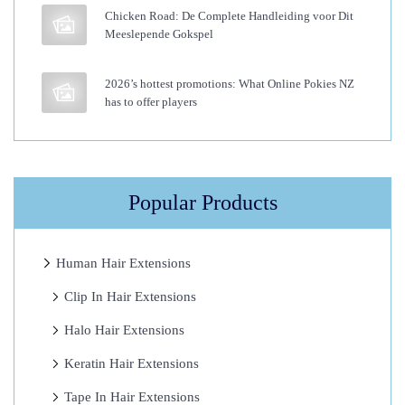
o
Chicken Road: De Complete Handleiding voor Dit
c
Meeslepende Gokspel
o
r
2026’s hottest promotions: What Online Pokies NZ
has to offer players
a
z
p
o
Popular Products
p
u
l
Human Hair Extensions
a
Clip In Hair Extensions
r
Halo Hair Extensions
n
i
Keratin Hair Extensions
e
Tape In Hair Extensions