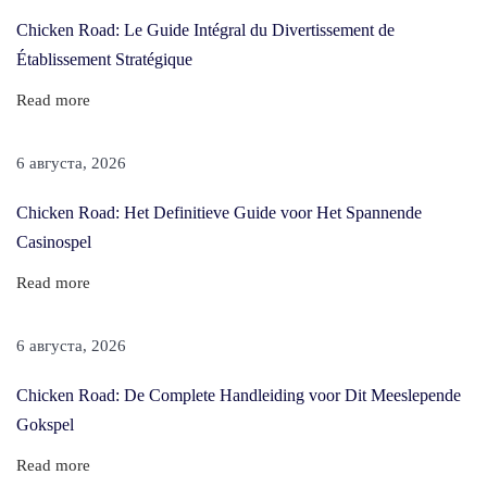
t
Chicken Road: Le Guide Intégral du Divertissement de
a
Établissement Stratégique
a
l
Read more
f
u
6 августа, 2026
n
Chicken Road: Het Definitieve Guide voor Het Spannende
z
Casinospel
i
o
Read more
n
a
6 августа, 2026
m
Chicken Road: De Complete Handleiding voor Dit Meeslepende
e
Gokspel
n
t
Read more