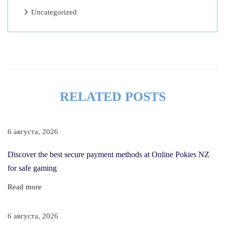
a
Uncategorized
c
z
y
?
G
u
RELATED POSTS
i
d
a
6 августа, 2026
c
Discover the best secure payment methods at Online Pokies NZ
o
for safe gaming
m
p
Read more
l
e
6 августа, 2026