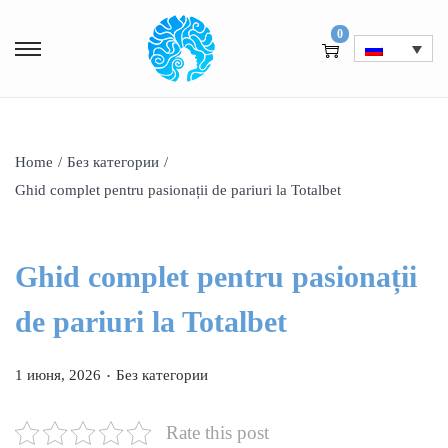
0
Home
/
Без категории
/
Ghid complet pentru pasionații de pariuri la Totalbet
Ghid complet pentru pasionații
de pariuri la Totalbet
.
P
P
1 июня, 2026
Без категории
o
o
s
s
Rate this post