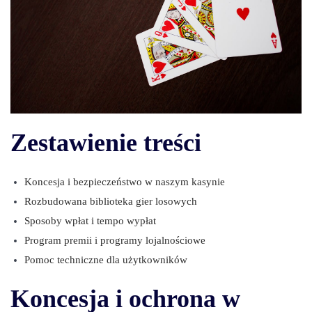
Zestawienie treści
Koncesja i bezpieczeństwo w naszym kasynie
Rozbudowana biblioteka gier losowych
Sposoby wpłat i tempo wypłat
Program premii i programy lojalnościowe
Pomoc techniczne dla użytkowników
Koncesja i ochrona w