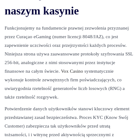
naszym kasynie
Funkcjonujemy na fundamencie prawnej zezwolenia przyznanej
przez Curaçao eGaming (numer licencji 8048/JAZ), co jest
zapewnienie uczciwości oraz przejrzystości każdych procesów.
Niniejsza strona używa zaawansowane protokoły szyfrowania SSL
256-bit, analogiczne z nimi stosowanymi przez instytucje
finansowe na całym świecie.
Vox Casino
systematycznie
wykonuje kontrole zewnętrznych firm poświadczających, co
uwiarygodnia rzetelność generatorów liczb losowych (RNG) a
także rzetelność rozgrywek.
Potwierdzenie danych użytkowników stanowi kluczowy element
przedstawianej zasad bezpieczeństwa. Proces KYC (Know Swój
Customer) zabezpiecza tak użytkowników przed utratą
tożsamości, i i witrynę przed aktywnością sprzecznymi z