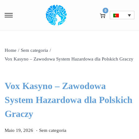
0
Home
/
Sem categoria
/
Vox Kasyno – Zawodowa System Hazardowa dla Polskich Graczy
Vox Kasyno – Zawodowa
System Hazardowa dla Polskich
Graczy
.
P
M
P
Maio 19, 2026
Sem categoria
o
a
o