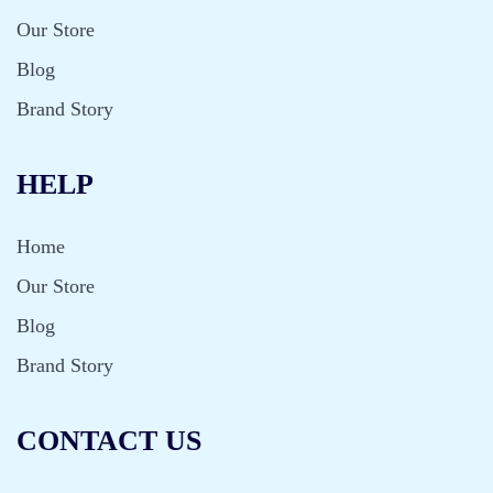
Our Store
p
l
Blog
e
Brand Story
t
a
HELP
p
e
Home
r
U
Our Store
t
Blog
e
Brand Story
n
t
i
CONTACT US
D
e