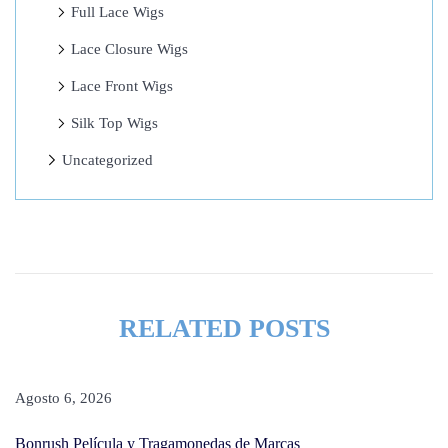
Full Lace Wigs
r
Lace Closure Wigs
n
e
Lace Front Wigs
t
Silk Top Wigs
î
Uncategorized
n
D
o
m
e
n
RELATED POSTS
i
u
l
Agosto 6, 2026
d
Bonrush Película y Tragamonedas de Marcas
e