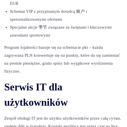
EUR
Schemat VIP z przypisanym doradcą 账户 i
spersonalizowanymi ofertami
Specjalne akcje 季节 związane ze świętami i kluczowymi
zawodami sportowymi
Program lojalności bazuje się na schemacie pkt – każda
zagrywana PLN konwertuje się na punkty, które da się zamieniać
na premie pieniężne, gratis spiny lub wyjątkowe wyróżnienia
fizyczne.
Serwis IT dla
użytkowników
Zespół obsługi IT jest do użytku użytkowników przez całą сутки,
siedem dób w tygodniu. Kontakt możliwa jest przez czat na live,