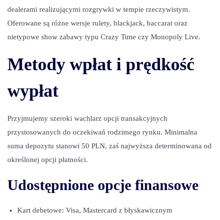
dealerami realizującymi rozgrywki w tempie rzeczywistym.
Oferowane są różne wersje rulety, blackjack, baccarat oraz
nietypowe show zabawy typu Crazy Time czy Monopoly Live.
Metody wpłat i prędkość
wypłat
Przyjmujemy szeroki wachlarz opcji transakcyjnych
przystosowanych do oczekiwań rodzimego rynku. Minimalna
suma depozytu stanowi 50 PLN, zaś najwyższa determinowana od
określonej opcji płatności.
Udostępnione opcje finansowe
Kart debetowe: Visa, Mastercard z błyskawicznym