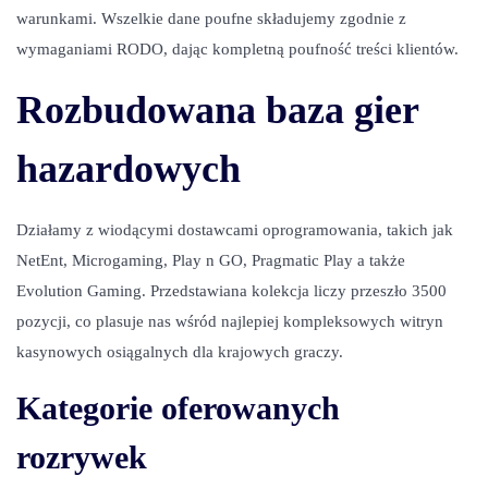
warunkami. Wszelkie dane poufne składujemy zgodnie z
wymaganiami RODO, dając kompletną poufność treści klientów.
Rozbudowana baza gier
hazardowych
Działamy z wiodącymi dostawcami oprogramowania, takich jak
NetEnt, Microgaming, Play n GO, Pragmatic Play a także
Evolution Gaming. Przedstawiana kolekcja liczy przeszło 3500
pozycji, co plasuje nas wśród najlepiej kompleksowych witryn
kasynowych osiągalnych dla krajowych graczy.
Kategorie oferowanych
rozrywek