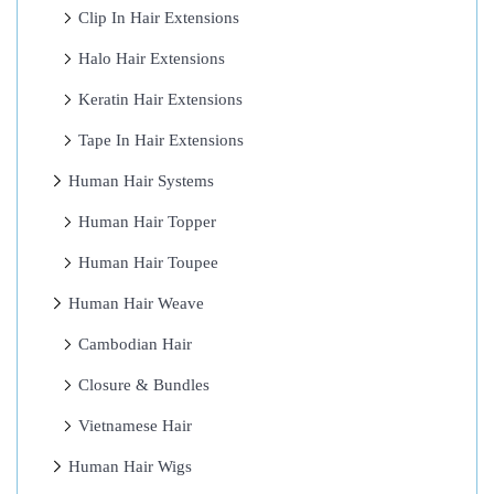
Clip In Hair Extensions
u
Halo Hair Extensions
s
i
Keratin Hair Extensions
v
Tape In Hair Extensions
ă
Human Hair Systems
d
e
Human Hair Topper
J
Human Hair Toupee
o
Human Hair Weave
c
P
Cambodian Hair
e
Closure & Bundles
I
Vietnamese Hair
n
t
Human Hair Wigs
e