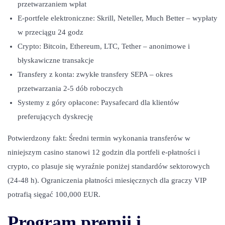
przetwarzaniem wpłat
E-portfele elektroniczne: Skrill, Neteller, Much Better – wypłaty
w przeciągu 24 godz
Crypto: Bitcoin, Ethereum, LTC, Tether – anonimowe i
błyskawiczne transakcje
Transfery z konta: zwykłe transfery SEPA – okres
przetwarzania 2-5 dób roboczych
Systemy z góry opłacone: Paysafecard dla klientów
preferujących dyskrecję
Potwierdzony fakt: Średni termin wykonania transferów w
niniejszym casino stanowi 12 godzin dla portfeli e-płatności i
crypto, co plasuje się wyraźnie poniżej standardów sektorowych
(24-48 h). Ograniczenia płatności miesięcznych dla graczy VIP
potrafią sięgać 100,000 EUR.
Program premii i