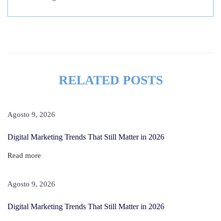
d
S
p
i
e
l
RELATED POSTS
s
p
a
Agosto 9, 2026
ß
Digital Marketing Trends That Still Matter in 2026
i
m
Read more
H
i
Agosto 9, 2026
t
Digital Marketing Trends That Still Matter in 2026
n