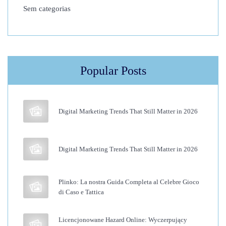
l
Sem categorias
t
d
e
r
Popular Posts
U
n
t
Digital Marketing Trends That Still Matter in 2026
e
r
h
Digital Marketing Trends That Still Matter in 2026
a
l
Plinko: La nostra Guida Completa al Celebre Gioco
t
di Caso e Tattica
u
n
Licencjonowane Hazard Online: Wyczerpujący