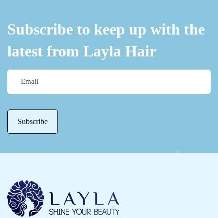
Subscribe to keep up with the
latest from Layla Hair