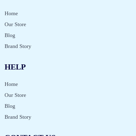
Home
Our Store
Blog
Brand Story
HELP
Home
Our Store
Blog
Brand Story