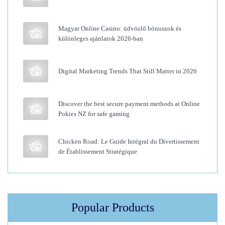
:
Q
Magyar Online Casino: üdvözlő bónuszok és
különleges ajánlatok 2026-ban
u
a
l
Digital Marketing Trends That Still Matter in 2026
i
f
Discover the best secure payment methods at Online
i
Pokies NZ for safe gaming
z
i
Chicken Road: Le Guide Intégral du Divertissement
de Établissement Stratégique
e
r
t
e
Popular Products
G
a