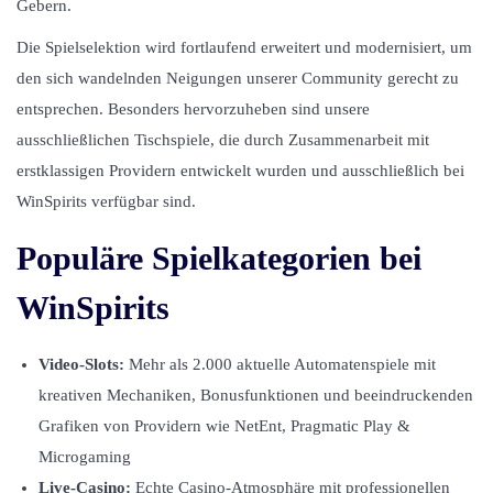
Gebern.
Die Spielselektion wird fortlaufend erweitert und modernisiert, um
den sich wandelnden Neigungen unserer Community gerecht zu
entsprechen. Besonders hervorzuheben sind unsere
ausschließlichen Tischspiele, die durch Zusammenarbeit mit
erstklassigen Providern entwickelt wurden und ausschließlich bei
WinSpirits verfügbar sind.
Populäre Spielkategorien bei
WinSpirits
Video-Slots:
Mehr als 2.000 aktuelle Automatenspiele mit
kreativen Mechaniken, Bonusfunktionen und beeindruckenden
Grafiken von Providern wie NetEnt, Pragmatic Play &
Microgaming
Live-Casino:
Echte Casino-Atmosphäre mit professionellen