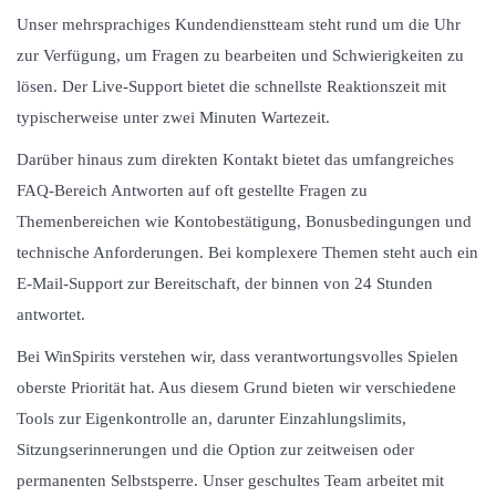
Unser mehrsprachiges Kundendienstteam steht rund um die Uhr
zur Verfügung, um Fragen zu bearbeiten und Schwierigkeiten zu
lösen. Der Live-Support bietet die schnellste Reaktionszeit mit
typischerweise unter zwei Minuten Wartezeit.
Darüber hinaus zum direkten Kontakt bietet das umfangreiches
FAQ-Bereich Antworten auf oft gestellte Fragen zu
Themenbereichen wie Kontobestätigung, Bonusbedingungen und
technische Anforderungen. Bei komplexere Themen steht auch ein
E-Mail-Support zur Bereitschaft, der binnen von 24 Stunden
antwortet.
Bei WinSpirits verstehen wir, dass verantwortungsvolles Spielen
oberste Priorität hat. Aus diesem Grund bieten wir verschiedene
Tools zur Eigenkontrolle an, darunter Einzahlungslimits,
Sitzungserinnerungen und die Option zur zeitweisen oder
permanenten Selbstsperre. Unser geschultes Team arbeitet mit