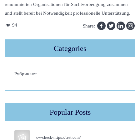
renommierten Organisationen für Suchtvorbeugung zusammen
und stellt bereit bei Notwendigkeit professionelle Unterstützung.
S
94
Share:
p
i
Categories
n
B
o
Рубрик нет
s
s
C
a
Popular Posts
s
i
n
cw-check-https://test.com/
o