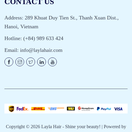
CONTACT US
Address: 289 Khuat Duy Tien St., Thanh Xuan Dist.,
Hanoi, Vietnam
Hotline: (+84) 989 633 424
Email:
info@laylahair.com
Copyright © 2026
Layla Hair - Shine your beauty!
| Powered by