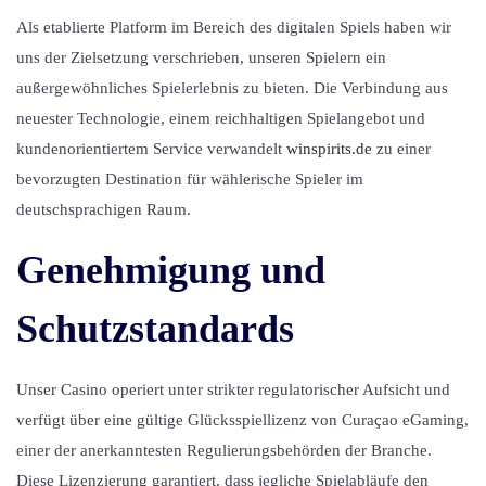
Als etablierte Platform im Bereich des digitalen Spiels haben wir
uns der Zielsetzung verschrieben, unseren Spielern ein
außergewöhnliches Spielerlebnis zu bieten. Die Verbindung aus
neuester Technologie, einem reichhaltigen Spielangebot und
kundenorientiertem Service verwandelt
winspirits.de
zu einer
bevorzugten Destination für wählerische Spieler im
deutschsprachigen Raum.
Genehmigung und
Schutzstandards
Unser Casino operiert unter strikter regulatorischer Aufsicht und
verfügt über eine gültige Glücksspiellizenz von Curaçao eGaming,
einer der anerkanntesten Regulierungsbehörden der Branche.
Diese Lizenzierung garantiert, dass jegliche Spielabläufe den