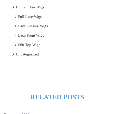
h
Human Hair Wigs
o
Full Lace Wigs
c
Lace Closure Wigs
h
w
Lace Front Wigs
e
Silk Top Wigs
r
Uncategorized
t
i
g
e
m
S
RELATED POSTS
e
r
v