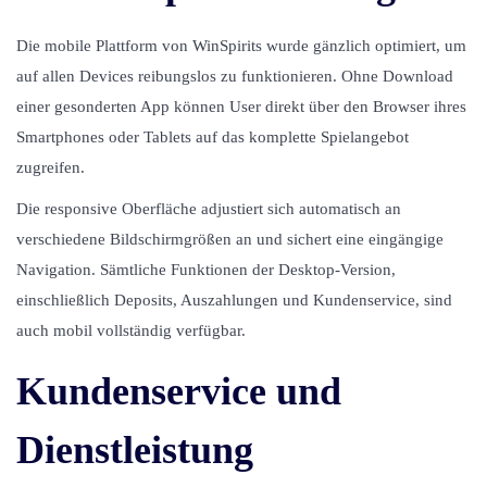
Die mobile Plattform von WinSpirits wurde gänzlich optimiert, um
auf allen Devices reibungslos zu funktionieren. Ohne Download
einer gesonderten App können User direkt über den Browser ihres
Smartphones oder Tablets auf das komplette Spielangebot
zugreifen.
Die responsive Oberfläche adjustiert sich automatisch an
verschiedene Bildschirmgrößen an und sichert eine eingängige
Navigation. Sämtliche Funktionen der Desktop-Version,
einschließlich Deposits, Auszahlungen und Kundenservice, sind
auch mobil vollständig verfügbar.
Kundenservice und
Dienstleistung