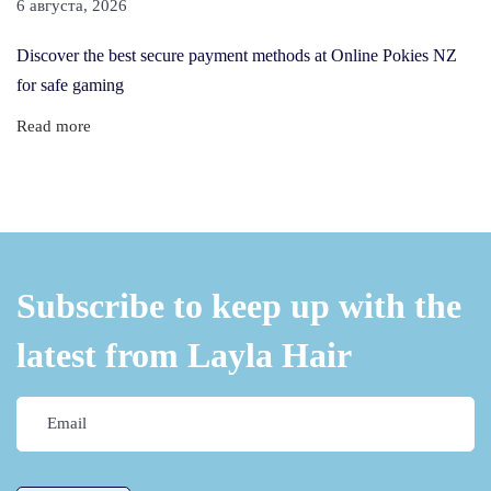
6 августа, 2026
p
Discover the best secure payment methods at Online Pokies NZ
e
for safe gaming
r
i
Read more
ê
n
c
i
a
Subscribe to keep up with the
c
o
latest from Layla Hair
m
p
l
e
t