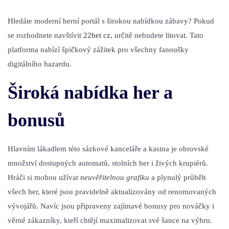
t
t
e
e
Hledáte moderní herní portál s širokou nabídkou zábavy? Pokud
d
d
se rozhodnete navštívit
22bet cz
, určitě nebudete litovat. Tato
o
i
platforma nabízí špičkový zážitek pro všechny fanoušky
n
n
digitálního hazardu.
Široká nabídka her a
bonusů
Hlavním lákadlem této sázkové kanceláře a kasina je obrovské
množství dostupných automatů, stolních her i živých krupiérů.
Hráči si mohou užívat
neuvěřitelnou grafiku
a plynulý průběh
všech her, které jsou pravidelně aktualizovány od renomovaných
vývojářů. Navíc jsou připraveny zajímavé bonusy pro nováčky i
věrné zákazníky, kteří chtějí maximalizovat své šance na výhru.