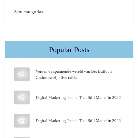
n
Sem categorias
i
g
h
t
Popular Posts
s
p
i
Verken de spannende wereld van Bet Buffoon
n
Casino en zijn live tafels
s
a
Digital Marketing Trends That Still Matter in 2026
n
d
l
Digital Marketing Trends That Still Matter in 2026
a
u