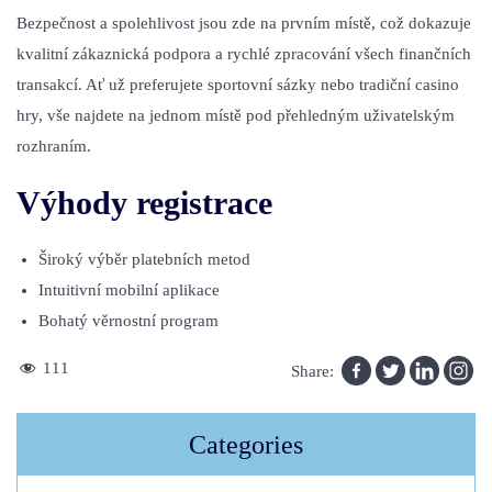
Bezpečnost a spolehlivost jsou zde na prvním místě, což dokazuje
kvalitní zákaznická podpora a rychlé zpracování všech finančních
transakcí. Ať už preferujete sportovní sázky nebo tradiční casino
hry, vše najdete na jednom místě pod přehledným uživatelským
rozhraním.
Výhody registrace
Široký výběr platebních metod
Intuitivní mobilní aplikace
Bohatý věrnostní program
L
111
Share:
a
t
Categories
e
-