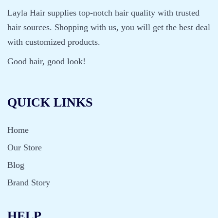
Layla Hair supplies top-notch hair quality with trusted
ě
hair sources. Shopping with us, you will get the best deal
t
o
with customized products.
p
Good hair, good look!
l
a
t
QUICK LINKS
f
o
Home
r
Our Store
m
ě
Blog
M
Brand Story
o
s
HELP
t