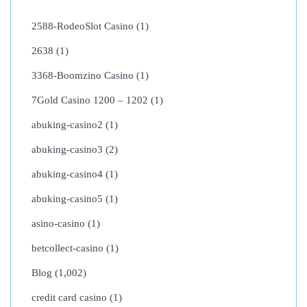
n
2588-RodeoSlot Casino
(1)
i
2638
(1)
g
3368-Boomzino Casino
(1)
h
t
7Gold Casino 1200 – 1202
(1)
s
abuking-casino2
(1)
p
abuking-casino3
(2)
i
n
abuking-casino4
(1)
s
abuking-casino5
(1)
a
asino-casino
(1)
n
betcollect-casino
(1)
d
l
Blog
(1,002)
a
credit card casino
(1)
u