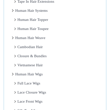
Tape In Hair Extensions
c
Human Hair Systems
o
Human Hair Topper
p
o
Human Hair Toupee
t
Human Hair Weave
ř
Cambodian Hair
e
b
Closure & Bundles
u
Vietnamese Hair
j
Human Hair Wigs
e
t
Full Lace Wigs
e
Lace Closure Wigs
v
Lace Front Wigs
ě
d