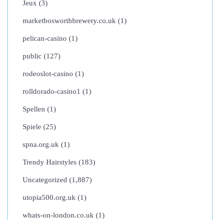
Jeux
(3)
g
marketbosworthbrewery.co.uk
(1)
b
pelican-casino
(1)
i
l
public
(127)
l
rodeoslot-casino
(1)
y
rolldorado-casino1
(1)
p
Spellen
(1)
o
p
Spiele
(25)
u
spna.org.uk
(1)
l
Trendy Hairstyles
(183)
a
r
Uncategorized
(1,887)
s
utopia500.org.uk
(1)
l
whats-on-london.co.uk
(1)
o