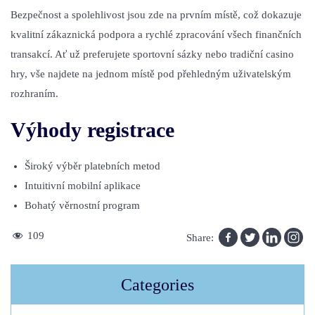
Bezpečnost a spolehlivost jsou zde na prvním místě, což dokazuje
kvalitní zákaznická podpora a rychlé zpracování všech finančních
transakcí. Ať už preferujete sportovní sázky nebo tradiční casino
hry, vše najdete na jednom místě pod přehledným uživatelským
rozhraním.
Výhody registrace
Široký výběr platebních metod
Intuitivní mobilní aplikace
Bohatý věrnostní program
L
109
Share:
a
t
Categories
e
-