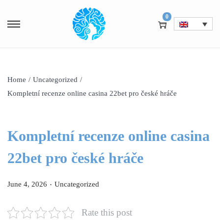
0
Home
/
Uncategorized
/
Kompletní recenze online casina 22bet pro české hráče
Kompletní recenze online casina
22bet pro české hráče
.
P
P
June 4, 2026
Uncategorized
o
o
s
s
Rate this post