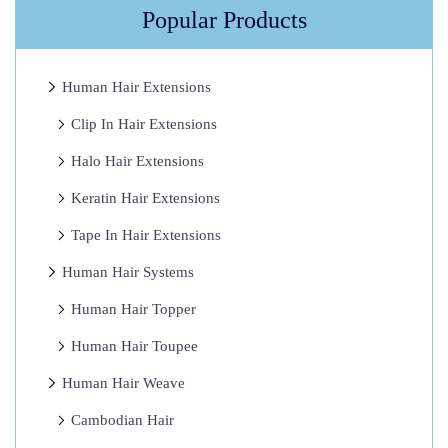
Popular Products
C
a
s
Human Hair Extensions
i
Clip In Hair Extensions
n
Halo Hair Extensions
o
E
Keratin Hair Extensions
x
Tape In Hair Extensions
p
Human Hair Systems
e
r
Human Hair Topper
i
Human Hair Toupee
e
Human Hair Weave
n
c
Cambodian Hair
e