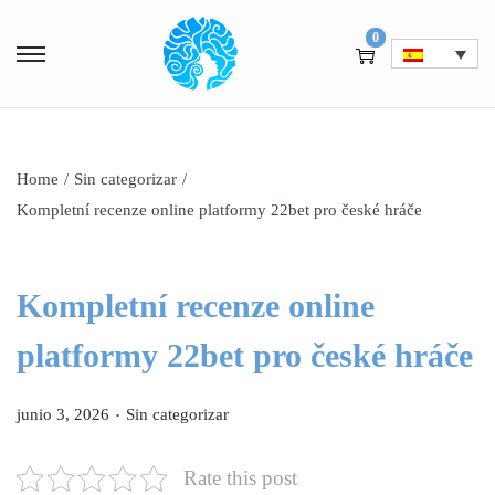
0
Home
/
Sin categorizar
/
Kompletní recenze online platformy 22bet pro české hráče
Kompletní recenze online
platformy 22bet pro české hráče
.
P
P
junio 3, 2026
Sin categorizar
u
u
b
b
Rate this post