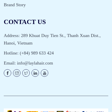
Brand Story
CONTACT US
Address: 289 Khuat Duy Tien St., Thanh Xuan Dist.,
Hanoi, Vietnam
Hotline: (+84) 989 633 424
Email:
info@laylahair.com