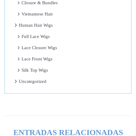
Closure & Bundles
s
Vietnamese Hair
A
n
Human Hair Wigs
a
Full Lace Wigs
l
Lace Closure Wigs
i
z
Lace Front Wigs
a
Silk Top Wigs
o
Uncategorized
f
e
r
t
y
o
ENTRADAS RELACIONADAS
r