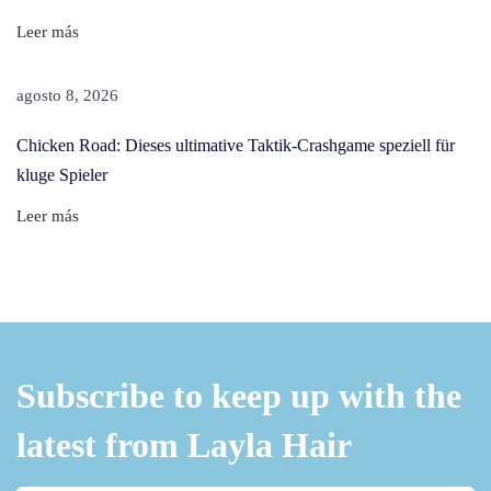
i
Leer más
s
u
agosto 8, 2026
f
Chicken Road: Dieses ultimative Taktik-Crashgame speziell für
o
kluge Spieler
r
b
Leer más
e
t
Subscribe to keep up with the
latest from Layla Hair