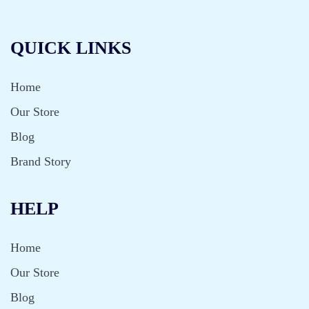
QUICK LINKS
Home
Our Store
Blog
Brand Story
HELP
Home
Our Store
Blog