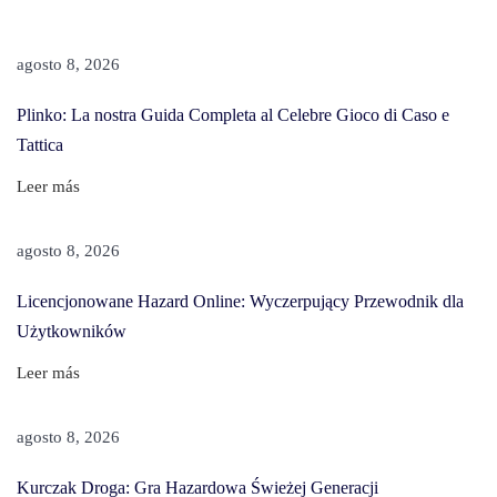
a
z
agosto 8, 2026
m
Plinko: La nostra Guida Completa al Celebre Gioco di Caso e
o
Tattica
ż
l
Leer más
i
w
agosto 8, 2026
o
Licencjonowane Hazard Online: Wyczerpujący Przewodnik dla
ś
Użytkowników
c
i
Leer más
s
e
agosto 8, 2026
r
Kurczak Droga: Gra Hazardowa Świeżej Generacji
w