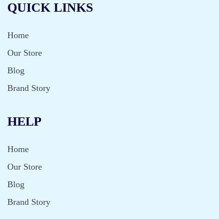
QUICK LINKS
Home
Our Store
Blog
Brand Story
HELP
Home
Our Store
Blog
Brand Story