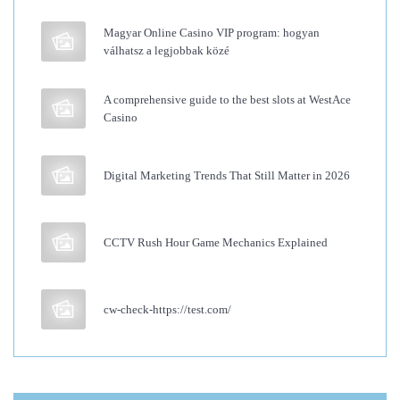
u
Magyar Online Casino VIP program: hogyan
i
válhatsz a legjobbak közé
d
e
A comprehensive guide to the best slots at WestAce
Casino
t
o
R
Digital Marketing Trends That Still Matter in 2026
o
c
CCTV Rush Hour Game Mechanics Explained
k
e
t
cw-check-https://test.com/
p
l
a
y