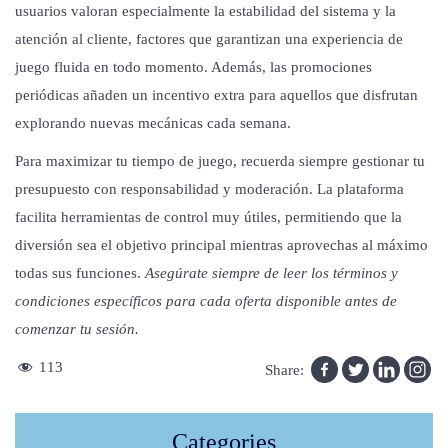
usuarios valoran especialmente la estabilidad del sistema y la
atención al cliente, factores que garantizan una experiencia de
juego fluida en todo momento. Además, las promociones
periódicas añaden un incentivo extra para aquellos que disfrutan
explorando nuevas mecánicas cada semana.
Para maximizar tu tiempo de juego, recuerda siempre gestionar tu
presupuesto con responsabilidad y moderación. La plataforma
facilita herramientas de control muy útiles, permitiendo que la
diversión sea el objetivo principal mientras aprovechas al máximo
todas sus funciones.
Asegúrate siempre de leer los términos y
condiciones específicos para cada oferta disponible antes de
comenzar tu sesión.
O
113
Share:
n
l
Categories