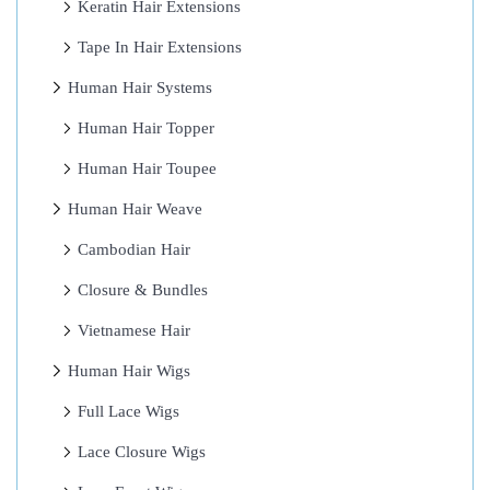
n
Keratin Hair Extensions
t
Tape In Hair Extensions
e
Human Hair Systems
r
f
Human Hair Topper
a
Human Hair Toupee
c
Human Hair Weave
e
o
Cambodian Hair
f
Closure & Bundles
B
Vietnamese Hair
e
t
Human Hair Wigs
t
Full Lace Wigs
y
Lace Closure Wigs
C