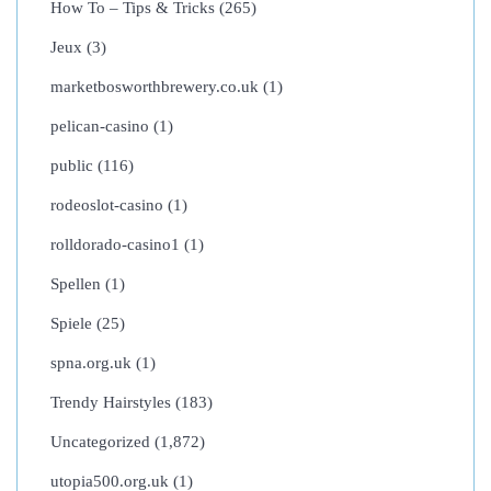
ρ
How To – Tips & Tricks
(265)
η
Jeux
(3)
ς
marketbosworthbrewery.co.uk
(1)
Έ
ν
pelican-casino
(1)
δ
public
(116)
ε
rodeoslot-casino
(1)
ι
rolldorado-casino1
(1)
ξ
η
Spellen
(1)
γ
Spiele
(25)
ι
spna.org.uk
(1)
α
Κ
Trendy Hairstyles
(183)
ά
Uncategorized
(1,872)
θ
utopia500.org.uk
(1)