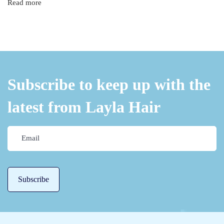
Read more
Subscribe to keep up with the
latest from Layla Hair