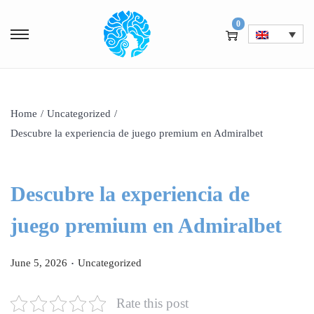
0
Home
/
Uncategorized
/
Descubre la experiencia de juego premium en Admiralbet
Descubre la experiencia de
juego premium en Admiralbet
.
P
P
June 5, 2026
Uncategorized
o
o
s
s
Rate this post