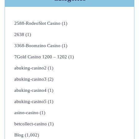
i
n
e
2588-RodeoSlot Casino
(1)
Κ
2638
(1)
α
ζ
3368-Boomzino Casino
(1)
ί
7Gold Casino 1200 – 1202
(1)
ν
abuking-casino2
(1)
ο
μ
abuking-casino3
(2)
ε
abuking-casino4
(1)
Π
abuking-casino5
(1)
ρ
asino-casino
(1)
α
γ
betcollect-casino
(1)
μ
Blog
(1,002)