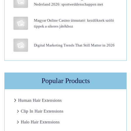
l
Nederland 2026: sportweddenschappen met
o
r
Magyar Online Casino útmutató: kezdőknek szóló
i
tippek a sikeres játékhoz
n
g
Digital Marketing Trends That Still Matter in 2026
t
h
e
M
Popular Products
o
d
e
Human Hair Extensions
r
Clip In Hair Extensions
n
Halo Hair Extensions
I