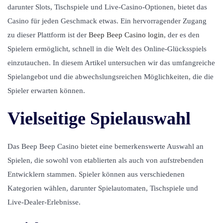
darunter Slots, Tischspiele und Live-Casino-Optionen, bietet das
Casino für jeden Geschmack etwas. Ein hervorragender Zugang
zu dieser Plattform ist der
Beep Beep Casino login
, der es den
Spielern ermöglicht, schnell in die Welt des Online-Glücksspiels
einzutauchen. In diesem Artikel untersuchen wir das umfangreiche
Spielangebot und die abwechslungsreichen Möglichkeiten, die die
Spieler erwarten können.
Vielseitige Spielauswahl
Das Beep Beep Casino bietet eine bemerkenswerte Auswahl an
Spielen, die sowohl von etablierten als auch von aufstrebenden
Entwicklern stammen. Spieler können aus verschiedenen
Kategorien wählen, darunter Spielautomaten, Tischspiele und
Live-Dealer-Erlebnisse.