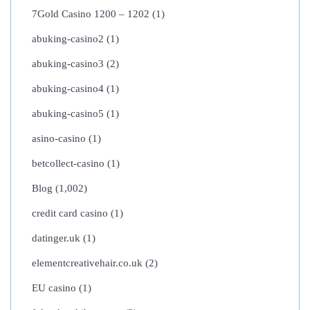
i
7Gold Casino 1200 – 1202
(1)
o
abuking-casino2
(1)
n
e
abuking-casino3
(2)
n
abuking-casino4
(1)
v
abuking-casino5
(1)
o
asino-casino
(1)
n
H
betcollect-casino
(1)
i
Blog
(1,002)
t
credit card casino
(1)
n
S
datinger.uk
(1)
p
elementcreativehair.co.uk
(2)
i
EU casino
(1)
n