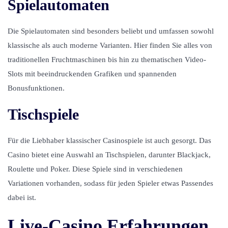
Spielautomaten
Die Spielautomaten sind besonders beliebt und umfassen sowohl
klassische als auch moderne Varianten. Hier finden Sie alles von
traditionellen Fruchtmaschinen bis hin zu thematischen Video-
Slots mit beeindruckenden Grafiken und spannenden
Bonusfunktionen.
Tischspiele
Für die Liebhaber klassischer Casinospiele ist auch gesorgt. Das
Casino bietet eine Auswahl an Tischspielen, darunter Blackjack,
Roulette und Poker. Diese Spiele sind in verschiedenen
Variationen vorhanden, sodass für jeden Spieler etwas Passendes
dabei ist.
Live-Casino Erfahrungen