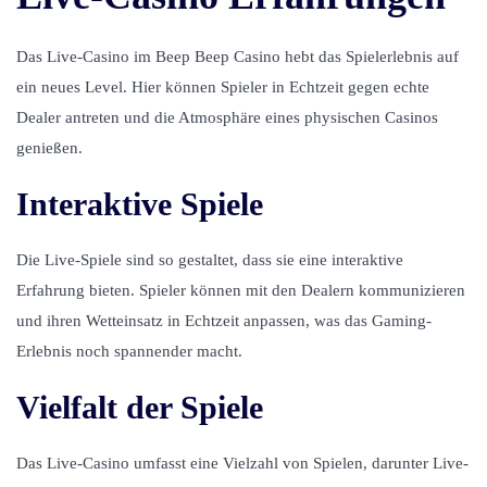
Das Live-Casino im Beep Beep Casino hebt das Spielerlebnis auf
ein neues Level. Hier können Spieler in Echtzeit gegen echte
Dealer antreten und die Atmosphäre eines physischen Casinos
genießen.
Interaktive Spiele
Die Live-Spiele sind so gestaltet, dass sie eine interaktive
Erfahrung bieten. Spieler können mit den Dealern kommunizieren
und ihren Wetteinsatz in Echtzeit anpassen, was das Gaming-
Erlebnis noch spannender macht.
Vielfalt der Spiele
Das Live-Casino umfasst eine Vielzahl von Spielen, darunter Live-