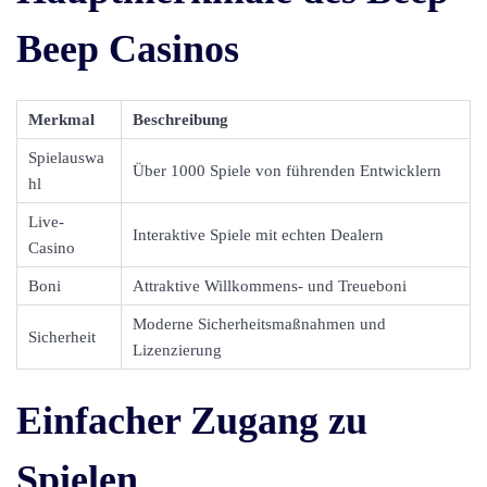
Beep Casinos
Merkmal
Beschreibung
Spielauswa
Über 1000 Spiele von führenden Entwicklern
hl
Live-
Interaktive Spiele mit echten Dealern
Casino
Boni
Attraktive Willkommens- und Treueboni
Moderne Sicherheitsmaßnahmen und
Sicherheit
Lizenzierung
Einfacher Zugang zu
Spielen