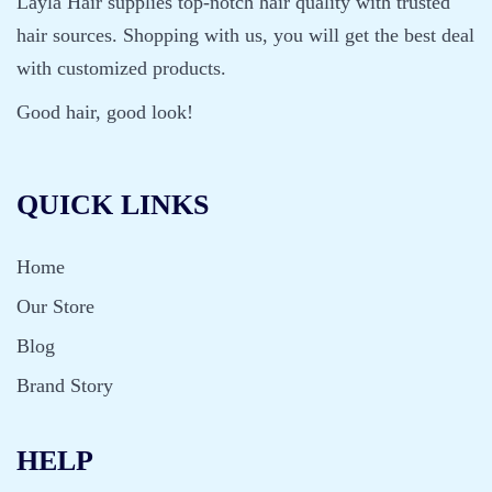
Layla Hair supplies top-notch hair quality with trusted
hair sources. Shopping with us, you will get the best deal
with customized products.
Good hair, good look!
QUICK LINKS
Home
Our Store
Blog
Brand Story
HELP