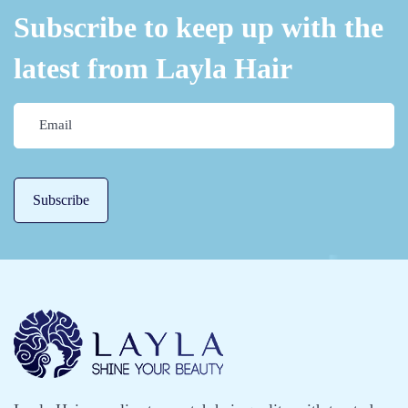
Subscribe to keep up with the
latest from Layla Hair