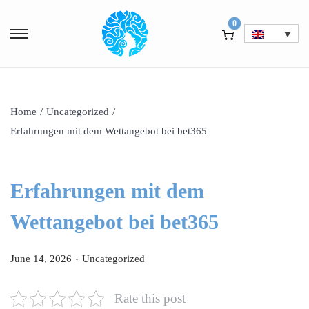
0
Home
/
Uncategorized
/
Erfahrungen mit dem Wettangebot bei bet365
Erfahrungen mit dem
Wettangebot bei bet365
.
P
P
June 14, 2026
Uncategorized
o
o
s
s
Rate this post