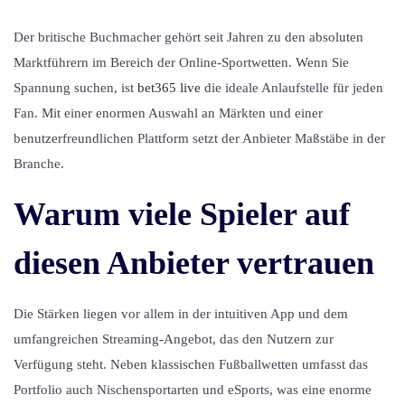
t
t
e
e
Der britische Buchmacher gehört seit Jahren zu den absoluten
d
d
Marktführern im Bereich der Online-Sportwetten. Wenn Sie
o
i
Spannung suchen, ist
bet365 live
die ideale Anlaufstelle für jeden
n
n
Fan. Mit einer enormen Auswahl an Märkten und einer
benutzerfreundlichen Plattform setzt der Anbieter Maßstäbe in der
Branche.
Warum viele Spieler auf
diesen Anbieter vertrauen
Die Stärken liegen vor allem in der intuitiven App und dem
umfangreichen Streaming-Angebot, das den Nutzern zur
Verfügung steht. Neben klassischen Fußballwetten umfasst das
Portfolio auch Nischensportarten und eSports, was eine enorme