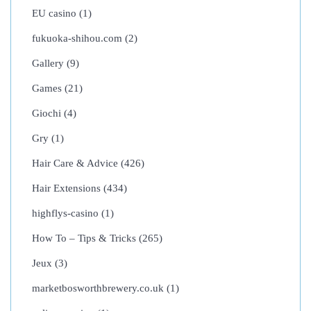
e
EU casino
(1)
n
fukuoka-shihou.com
(2)
:
T
Gallery
(9)
r
Games
(21)
a
Giochi
(4)
d
i
Gry
(1)
t
Hair Care & Advice
(426)
i
Hair Extensions
(434)
o
highflys-casino
(1)
n
t
How To – Tips & Tricks
(265)
r
Jeux
(3)
i
marketbosworthbrewery.co.uk
(1)
f