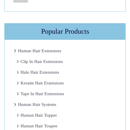
e
c
i
e
Popular Products
e
m
o
Human Hair Extensions
c
Clip In Hair Extensions
j
Halo Hair Extensions
i
i
Keratin Hair Extensions
r
Tape In Hair Extensions
o
Human Hair Systems
z
r
Human Hair Topper
y
Human Hair Toupee