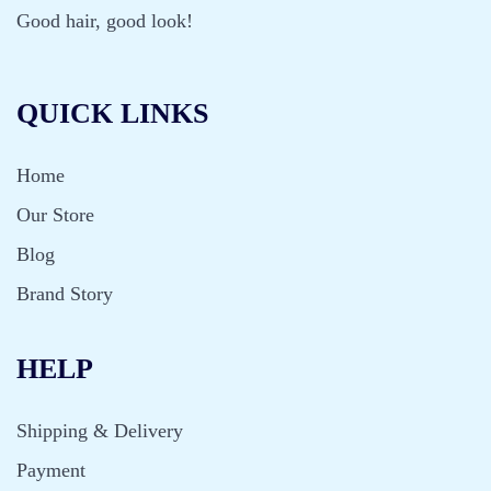
Good hair, good look!
QUICK LINKS
Home
Our Store
Blog
Brand Story
HELP
Shipping & Delivery
Payment