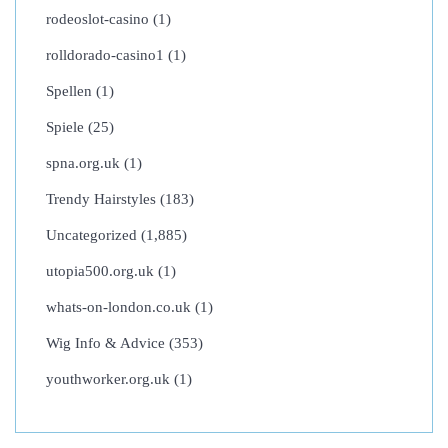
e
rodeoslot-casino
(1)
r
rolldorado-casino1
(1)
b
e
Spellen
(1)
t
Spiele
(25)
L
spna.org.uk
(1)
e
m
Trendy Hairstyles
(183)
o
Uncategorized
(1,885)
n
utopia500.org.uk
(1)
c
whats-on-london.co.uk
(1)
a
s
Wig Info & Advice
(353)
i
youthworker.org.uk
(1)
n
o