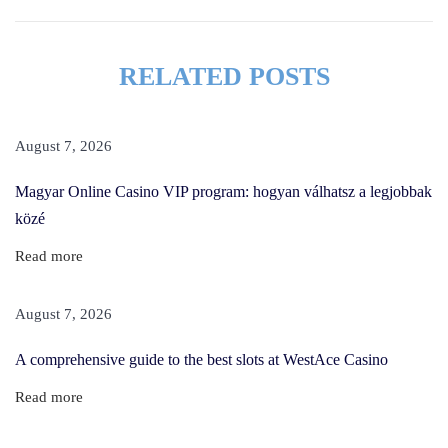
RELATED POSTS
August 7, 2026
Magyar Online Casino VIP program: hogyan válhatsz a legjobbak
közé
Read more
August 7, 2026
A comprehensive guide to the best slots at WestAce Casino
Read more