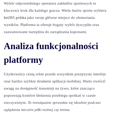
e
e
Wybór odpowiedniego operatora zakładów sportowych to
d
d
kluczowy krok dla każdego gracza. Wielu fanów sportu wybiera
o
i
bet365 polska
jako swoje główne miejsce do obstawiania
n
n
wyników. Platforma ta oferuje bogaty wybór dyscyplin oraz
zaawansowane narzędzia do zarządzania kuponami.
Analiza funkcjonalności
platformy
Użytkownicy cenią sobie przede wszystkim przejrzysty interfejs
oraz bardzo szybkie działanie aplikacji mobilnej. Warto zwrócić
uwagę na dostępność transmisji na żywo, które znacząco
poprawiają komfort śledzenia przebiegu spotkań w czasie
rzeczywistym.
To rozwiązanie sprawdza się idealnie podczas
oglądania meczów piłki nożnej czy tenisa.