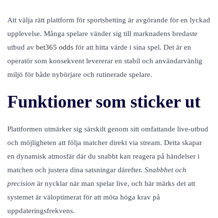
t
t
e
e
Att välja rätt plattform för sportsbetting är avgörande för en lyckad
d
d
upplevelse. Många spelare vänder sig till marknadens bredaste
o
i
utbud av
bet365 odds
för att hitta värde i sina spel. Det är en
n
n
operatör som konsekvent levererar en stabil och användarvänlig
miljö för både nybörjare och rutinerade spelare.
Funktioner som sticker ut
Plattformen utmärker sig särskilt genom sitt omfattande live-utbud
och möjligheten att följa matcher direkt via stream. Detta skapar
en dynamisk atmosfär där du snabbt kan reagera på händelser i
matchen och justera dina satsningar därefter.
Snabbhet och
precision
är nycklar när man spelar live, och här märks det att
systemet är väloptimerat för att möta höga krav på
uppdateringsfrekvens.