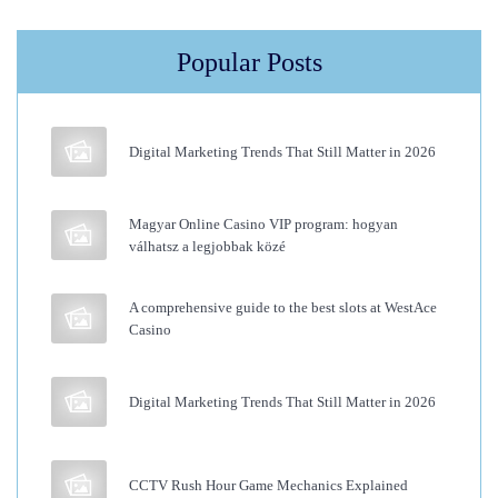
c
k
Popular Posts
s
s
p
Digital Marketing Trends That Still Matter in 2026
i
e
l
Magyar Online Casino VIP program: hogyan
válhatsz a legjobbak közé
E
x
A comprehensive guide to the best slots at WestAce
p
Casino
e
r
Digital Marketing Trends That Still Matter in 2026
i
e
n
CCTV Rush Hour Game Mechanics Explained