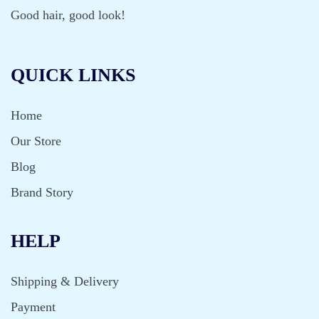
Good hair, good look!
QUICK LINKS
Home
Our Store
Blog
Brand Story
HELP
Shipping & Delivery
Payment