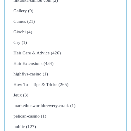
fukuoka-shihou.com
(2)
c
a
Gallery
(9)
s
Games
(21)
i
Giochi
(4)
n
o
Gry
(1)
:
Hair Care & Advice
(426)
E
Hair Extensions
(434)
i
highflys-casino
(1)
n
m
How To – Tips & Tricks
(265)
o
Jeux
(3)
d
marketbosworthbrewery.co.uk
(1)
e
r
pelican-casino
(1)
n
public
(127)