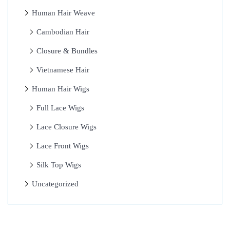
f
Human Hair Weave
o
r
Cambodian Hair
m
Closure & Bundles
a
Vietnamese Hair
8
8
Human Hair Wigs
8
Full Lace Wigs
c
Lace Closure Wigs
a
Lace Front Wigs
s
i
Silk Top Wigs
n
Uncategorized
o