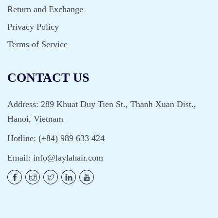
Return and Exchange
Privacy Policy
Terms of Service
CONTACT US
Address: 289 Khuat Duy Tien St., Thanh Xuan Dist.,
Hanoi, Vietnam
Hotline: (+84) 989 633 424
Email:
info@laylahair.com