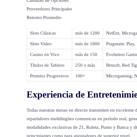
Cantidad de Opciones
Proveedores Principales
Retorno Promedio
Slots Clásicas
más de 1200
NetEnt, Microg
Slots Video
más de 1800
Pragmatic Play,
Casino en Vivo
más de 150
Evolution Gami
Títulos de Tablero
250 o más
Betsoft, Red Tig
Premios Progresivos
100+
Microgaming, 
Experiencia de Entretenimi
Todas nuestras mesas en directo transmiten en excelente d
repartidores multilingües comunican en período real, gen
modalidades exclusivas de 21, Ruleta, Punto y Banca y tí
principiantes como para apostadores de superior nivel.