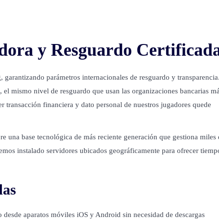
dora y Resguardo Certificad
, garantizando parámetros internacionales de resguardo y transparencia
s, el mismo nivel de resguardo que usan las organizaciones bancarias m
ier transacción financiera y dato personal de nuestros jugadores quede
bre una base tecnológica de más reciente generación que gestiona miles
Hemos instalado servidores ubicados geográficamente para ofrecer tiemp
das
o desde aparatos móviles iOS y Android sin necesidad de descargas