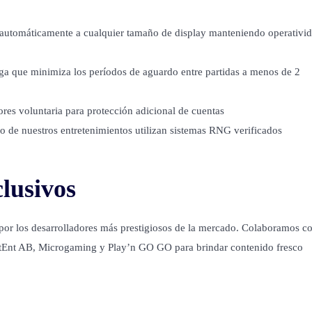
 automáticamente a cualquier tamaño de display manteniendo operativi
a que minimiza los períodos de aguardo entre partidas a menos de 2
ores voluntaria para protección adicional de cuentas
 de nuestros entretenimientos utilizan sistemas RNG verificados
lusivos
 por los desarrolladores más prestigiosos de la mercado. Colaboramos c
Ent AB, Microgaming y Play’n GO GO para brindar contenido fresco