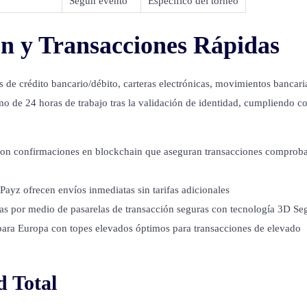
Según evento
Específico del torneo
n y Transacciones Rápidas
de crédito bancario/débito, carteras electrónicas, movimientos bancari
o de 24 horas de trabajo tras la validación de identidad, cumpliendo co
on confirmaciones en blockchain que aseguran transacciones comproba
yz ofrecen envíos inmediatas sin tarifas adicionales
s por medio de pasarelas de transacción seguras con tecnología 3D Se
ara Europa con topes elevados óptimos para transacciones de elevado
d Total