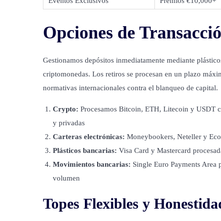
Eventos Exclusivos
Premios €10,000+
Opciones de Transacció
Gestionamos depósitos inmediatamente mediante plásticos 
criptomonedas. Los retiros se procesan en un plazo máxim
normativas internacionales contra el blanqueo de capital.
Crypto:
Procesamos Bitcoin, ETH, Litecoin y USDT c
y privadas
Carteras electrónicas:
Moneybookers, Neteller y EcoPa
Plásticos bancarias:
Visa Card y Mastercard procesada
Movimientos bancarias:
Single Euro Payments Area p
volumen
Topes Flexibles y Honestida