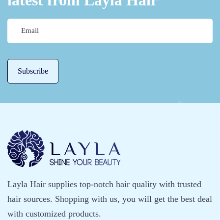
Layla Hair supplies top-notch hair quality with trusted
hair sources. Shopping with us, you will get the best deal
with customized products.