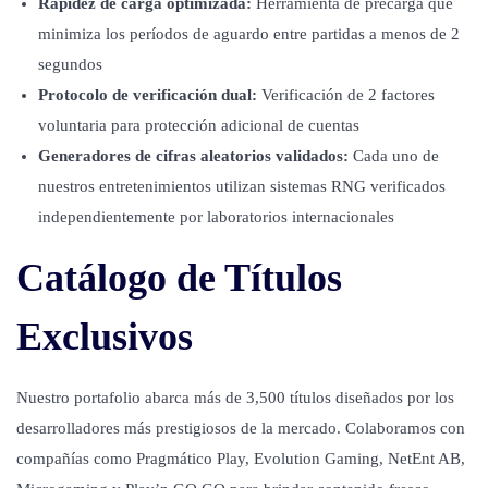
Rapidez de carga optimizada:
Herramienta de precarga que
minimiza los períodos de aguardo entre partidas a menos de 2
segundos
Protocolo de verificación dual:
Verificación de 2 factores
voluntaria para protección adicional de cuentas
Generadores de cifras aleatorios validados:
Cada uno de
nuestros entretenimientos utilizan sistemas RNG verificados
independientemente por laboratorios internacionales
Catálogo de Títulos
Exclusivos
Nuestro portafolio abarca más de 3,500 títulos diseñados por los
desarrolladores más prestigiosos de la mercado. Colaboramos con
compañías como Pragmático Play, Evolution Gaming, NetEnt AB,