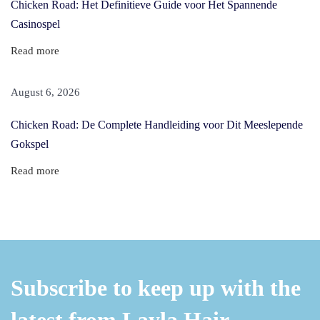
Chicken Road: Het Definitieve Guide voor Het Spannende
g
Casinospel
E
x
Read more
c
e
August 6, 2026
l
Chicken Road: De Complete Handleiding voor Dit Meeslepende
l
Gokspel
e
n
Read more
c
e
Subscribe to keep up with the
latest from Layla Hair