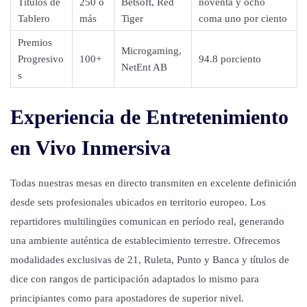
Títulos de
250 o
Betsoft, Red
noventa y ocho
Tablero
más
Tiger
coma uno por ciento
Premios
Microgaming,
Progresivo
100+
94.8 porciento
NetEnt AB
s
Experiencia de Entretenimiento
en Vivo Inmersiva
Todas nuestras mesas en directo transmiten en excelente definición
desde sets profesionales ubicados en territorio europeo. Los
repartidores multilingües comunican en período real, generando
una ambiente auténtica de establecimiento terrestre. Ofrecemos
modalidades exclusivas de 21, Ruleta, Punto y Banca y títulos de
dice con rangos de participación adaptados lo mismo para
principiantes como para apostadores de superior nivel.