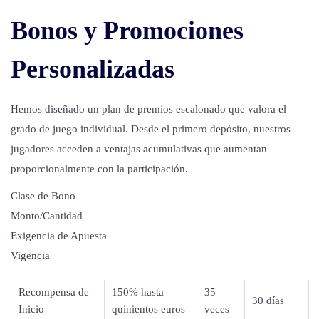
Bonos y Promociones
Personalizadas
Hemos diseñado un plan de premios escalonado que valora el
grado de juego individual. Desde el primero depósito, nuestros
jugadores acceden a ventajas acumulativas que aumentan
proporcionalmente con la participación.
Clase de Bono
Monto/Cantidad
Exigencia de Apuesta
Vigencia
Recompensa de
150% hasta
35
30 días
Inicio
quinientos euros
veces