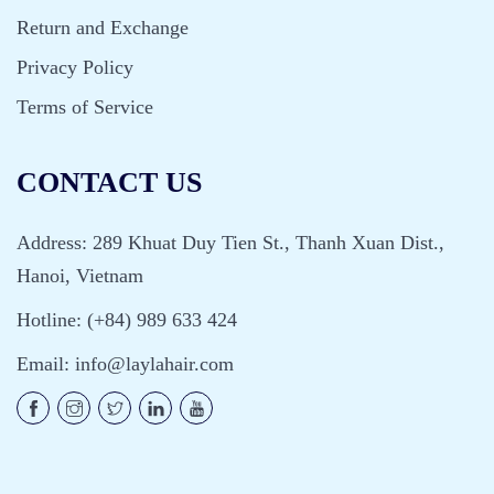
Return and Exchange
Privacy Policy
Terms of Service
CONTACT US
Address: 289 Khuat Duy Tien St., Thanh Xuan Dist.,
Hanoi, Vietnam
Hotline: (+84) 989 633 424
Email:
info@laylahair.com