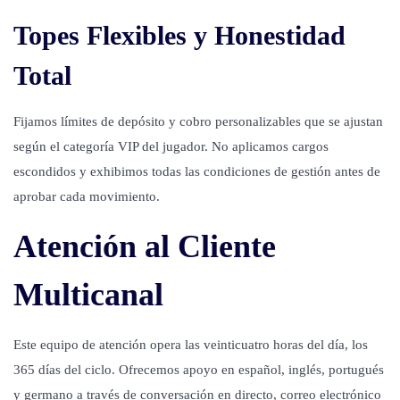
Topes Flexibles y Honestidad
Total
Fijamos límites de depósito y cobro personalizables que se ajustan
según el categoría VIP del jugador. No aplicamos cargos
escondidos y exhibimos todas las condiciones de gestión antes de
aprobar cada movimiento.
Atención al Cliente
Multicanal
Este equipo de atención opera las veinticuatro horas del día, los
365 días del ciclo. Ofrecemos apoyo en español, inglés, portugués
y germano a través de conversación en directo, correo electrónico