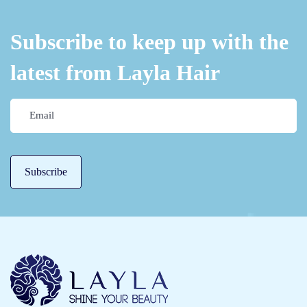
Subscribe to keep up with the
latest from Layla Hair