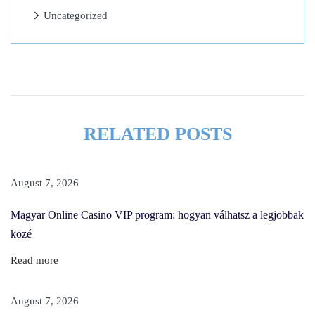
Uncategorized
RELATED POSTS
August 7, 2026
Magyar Online Casino VIP program: hogyan válhatsz a legjobbak
közé
Read more
August 7, 2026