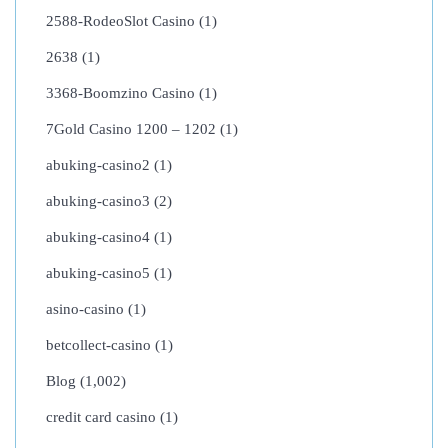
z
2588-RodeoSlot Casino
(1)
j
2638
(1)
a
s
3368-Boomzino Casino
(1)
e
7Gold Casino 1200 – 1202
(1)
r
abuking-casino2
(1)
w
i
abuking-casino3
(2)
s
abuking-casino4
(1)
u
abuking-casino5
(1)
e
asino-casino
(1)
t
o
betcollect-casino
(1)
t
Blog
(1,002)
o
credit card casino
(1)
: