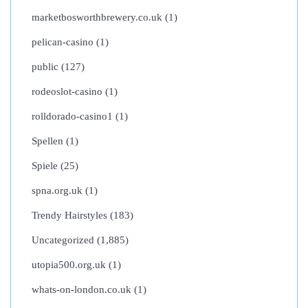
a
marketbosworthbrewery.co.uk
(1)
d
y
pelican-casino
(1)
w
public
(127)
P
rodeoslot-casino
(1)
o
rolldorado-casino1
(1)
l
s
Spellen
(1)
c
Spiele
(25)
e
spna.org.uk
(1)
T
u
Trendy Hairstyles
(183)
t
Uncategorized
(1,885)
t
utopia500.org.uk
(1)
o
whats-on-london.co.uk
(1)
q