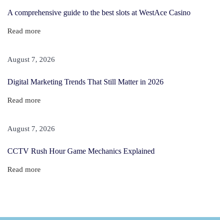
A comprehensive guide to the best slots at WestAce Casino
Read more
August 7, 2026
Digital Marketing Trends That Still Matter in 2026
Read more
August 7, 2026
CCTV Rush Hour Game Mechanics Explained
Read more