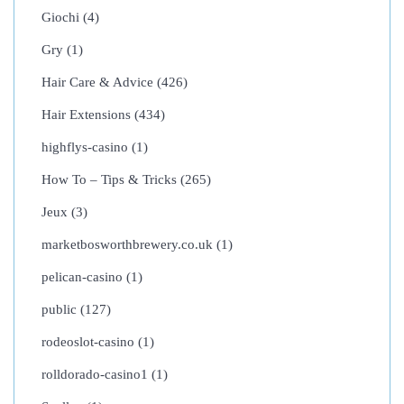
Giochi
(4)
m
a
Gry
(1)
n
Hair Care & Advice
(426)
k
Hair Extensions
(434)
ä
highflys-casino
(1)
r
k
How To – Tips & Tricks
(265)
e
Jeux
(3)
e
marketbosworthbrewery.co.uk
(1)
n
M
pelican-casino
(1)
y
public
(127)
s
rodeoslot-casino
(1)
t
rolldorado-casino1
(1)
a
k