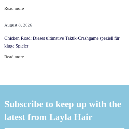
Read more
August 8, 2026
Chicken Road: Dieses ultimative Taktik-Crashgame speziell für
kluge Spieler
Read more
Subscribe to keep up with the
latest from Layla Hair