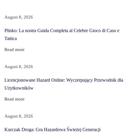
August 8, 2026
Plinko: La nostra Guida Completa al Celebre Gioco di Caso e
Tattica
Read more
August 8, 2026
Licencjonowane Hazard Online: Wyczerpujący Przewodnik dla
Użytkowników
Read more
August 8, 2026
Kurczak Droga: Gra Hazardowa Świeżej Generacji