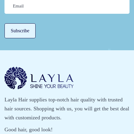
Layla Hair supplies top-notch hair quality with trusted
hair sources. Shopping with us, you will get the best deal
with customized products.
Good hair, good look!