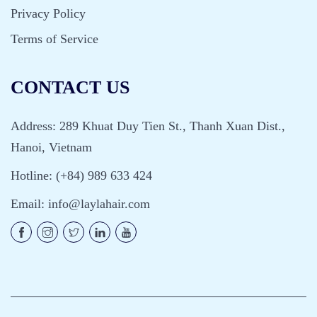
Privacy Policy
Terms of Service
CONTACT US
Address: 289 Khuat Duy Tien St., Thanh Xuan Dist.,
Hanoi, Vietnam
Hotline: (+84) 989 633 424
Email:
info@laylahair.com