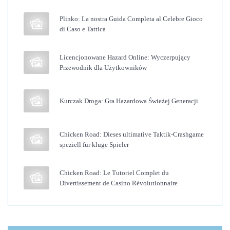
E
Plinko: La nostra Guida Completa al Celebre Gioco
n
di Caso e Tattica
t
r
Licencjonowane Hazard Online: Wyczerpujący
Przewodnik dla Użytkowników
e
t
e
Kurczak Droga: Gra Hazardowa Świeżej Generacji
n
i
Chicken Road: Dieses ultimative Taktik-Crashgame
m
speziell für kluge Spieler
i
e
Chicken Road: Le Tutoriel Complet du
Divertissement de Casino Révolutionnaire
n
t
o
e