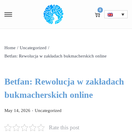
0
Home
/
Uncategorized
/
Betfan: Rewolucja w zakładach bukmacherskich online
Betfan: Rewolucja w zakładach
bukmacherskich online
.
P
P
May 14, 2026
Uncategorized
o
o
s
s
Rate this post