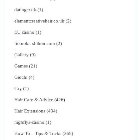
n
u
datinger.uk
(1)
s
elementcreativehair.co.uk
(2)
a
EU casino
(1)
c
fukuoka-shihou.com
(2)
h
w
Gallery
(9)
T
Games
(21)
o
Giochi
(4)
t
a
Gry
(1)
l
Hair Care & Advice
(426)
C
Hair Extensions
(434)
a
highflys-casino
(1)
s
i
How To – Tips & Tricks
(265)