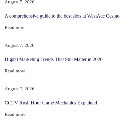
August 7, 2026
A comprehensive guide to the best slots at WestAce Casino
Read more
August 7, 2026
Digital Marketing Trends That Still Matter in 2026
Read more
August 7, 2026
CCTV Rush Hour Game Mechanics Explained
Read more