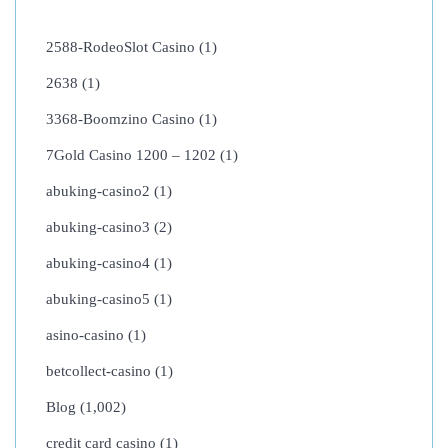
w
o
2588-RodeoSlot Casino
(1)
d
2638
(1)
n
i
3368-Boomzino Casino
(1)
k
7Gold Casino 1200 – 1202
(1)
p
abuking-casino2
(1)
o
g
abuking-casino3
(2)
r
abuking-casino4
(1)
a
abuking-casino5
(1)
c
asino-casino
(1)
h
i
betcollect-casino
(1)
b
Blog
(1,002)
o
credit card casino
(1)