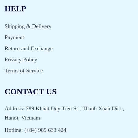
HELP
Shipping & Delivery
Payment
Return and Exchange
Privacy Policy
Terms of Service
CONTACT US
Address: 289 Khuat Duy Tien St., Thanh Xuan Dist.,
Hanoi, Vietnam
Hotline: (+84) 989 633 424