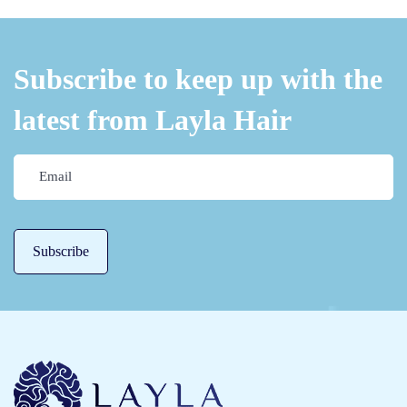
Subscribe to keep up with the
latest from Layla Hair