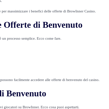
s.
le per massimizzare i benefici delle offerte di BrowInner Casino.
e Offerte di Benvenuto
è un processo semplice. Ecco come fare.
possono facilmente accedere alle offerte di benvenuto del casino.
 di Benvenuto
i giocatori su BrowInner. Ecco cosa puoi aspettarti.