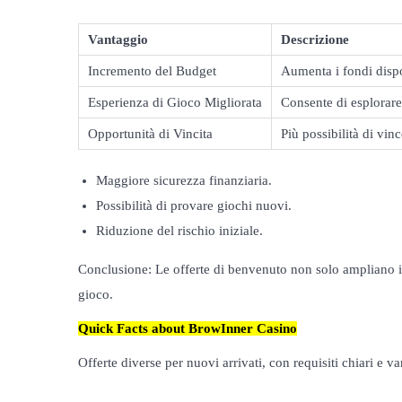
Vantaggio
Descrizione
Incremento del Budget
Aumenta i fondi dispon
Esperienza di Gioco Migliorata
Consente di esplorare 
Opportunità di Vincita
Più possibilità di vin
Maggiore sicurezza finanziaria.
Possibilità di provare giochi nuovi.
Riduzione del rischio iniziale.
Conclusione: Le offerte di benvenuto non solo ampliano i
gioco.
Quick Facts about BrowInner Casino
Offerte diverse per nuovi arrivati, con requisiti chiari e 