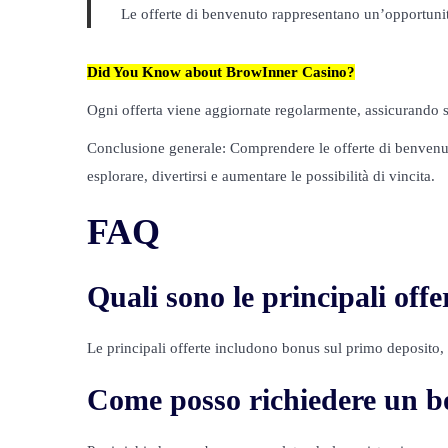
Le offerte di benvenuto rappresentano un’opportunità 
Did You Know about BrowInner Casino?
Ogni offerta viene aggiornate regolarmente, assicurando s
Conclusione generale: Comprendere le offerte di benvenu
esplorare, divertirsi e aumentare le possibilità di vincita.
FAQ
Quali sono le principali off
Le principali offerte includono bonus sul primo deposito, g
Come posso richiedere un b