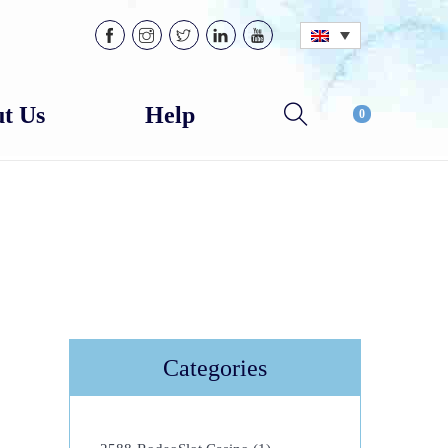
t Us
Help
0
Categories