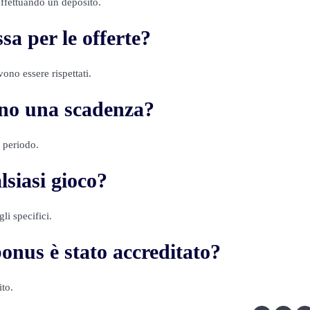
effettuando un deposito.
sa per le offerte?
ono essere rispettati.
nno una scadenza?
 periodo.
lsiasi gioco?
li specifici.
bonus è stato accreditato?
ito.