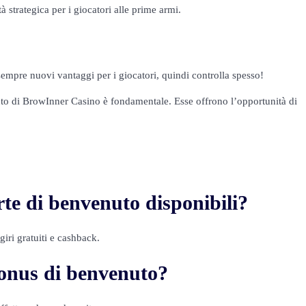
strategica per i giocatori alle prime armi.
empre nuovi vantaggi per i giocatori, quindi controlla spesso!
to di BrowInner Casino è fondamentale. Esse offrono l’opportunità di
erte di benvenuto disponibili?
iri gratuiti e cashback.
onus di benvenuto?