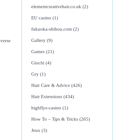
elementcreativehair.co.uk
(2)
EU casino
(1)
fukuoka-shihou.com
(2)
Gallery
(9)
iverse
Games
(21)
Giochi
(4)
Gry
(1)
Hair Care & Advice
(426)
Hair Extensions
(434)
highflys-casino
(1)
How To – Tips & Tricks
(265)
Jeux
(3)