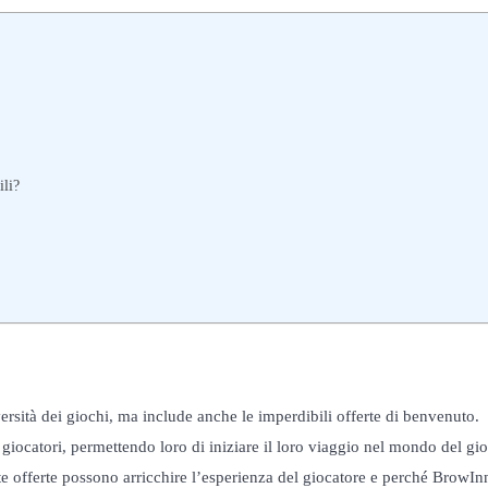
ili?
versità dei giochi, ma include anche le imperdibili offerte di benvenuto.
giocatori, permettendo loro di iniziare il loro viaggio nel mondo del gi
e offerte possono arricchire l’esperienza del giocatore e perché BrowIn