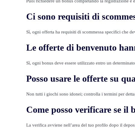
Puoi richiedere un bonus completando la registrazione e 
Ci sono requisiti di scommes
Sì, ogni offerta ha requisiti di scommessa specifici che dev
Le offerte di benvenuto ha
Sì, ogni bonus deve essere utilizzato entro un determinato
Posso usare le offerte su qua
Non tutti i giochi sono idonei; controlla i termini per dettag
Come posso verificare se il 
La verifica avviene nell’area del tuo profilo dopo il depos