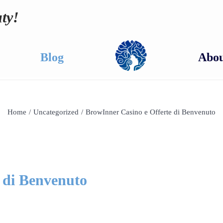
ty!
Blog
Abou
Home
/
Uncategorized
/
BrowInner Casino e Offerte di Benvenuto
 di Benvenuto