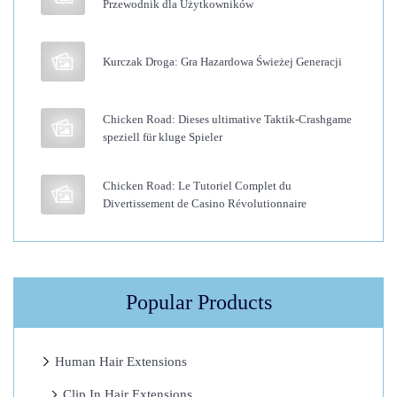
Przewodnik dla Użytkowników
P
r
o
Kurczak Droga: Gra Hazardowa Świeżej Generacji
m
o
Chicken Road: Dieses ultimative Taktik-Crashgame
t
speziell für kluge Spieler
i
o
Chicken Road: Le Tutoriel Complet du
Divertissement de Casino Révolutionnaire
n
s
I
n
Popular Products
é
g
a
Human Hair Extensions
l
Clip In Hair Extensions