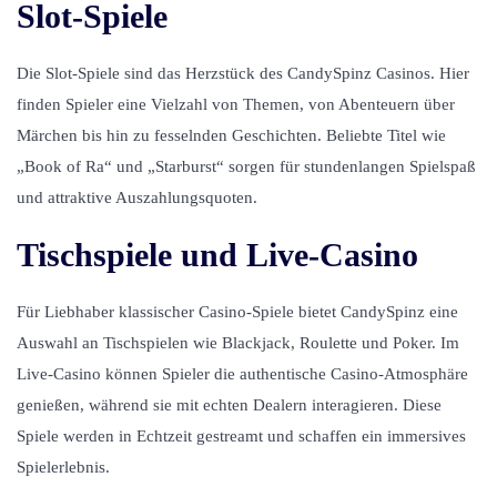
Slot-Spiele
Die Slot-Spiele sind das Herzstück des CandySpinz Casinos. Hier
finden Spieler eine Vielzahl von Themen, von Abenteuern über
Märchen bis hin zu fesselnden Geschichten. Beliebte Titel wie
„Book of Ra“ und „Starburst“ sorgen für stundenlangen Spielspaß
und attraktive Auszahlungsquoten.
Tischspiele und Live-Casino
Für Liebhaber klassischer Casino-Spiele bietet CandySpinz eine
Auswahl an Tischspielen wie Blackjack, Roulette und Poker. Im
Live-Casino können Spieler die authentische Casino-Atmosphäre
genießen, während sie mit echten Dealern interagieren. Diese
Spiele werden in Echtzeit gestreamt und schaffen ein immersives
Spielerlebnis.