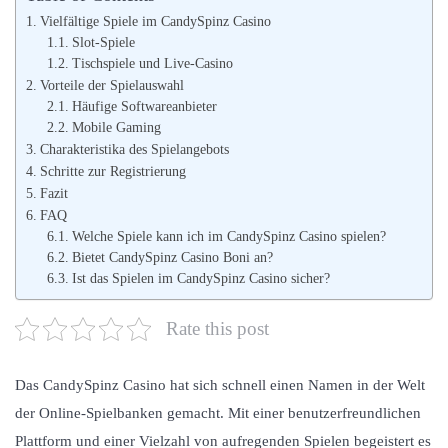
t
y
t
Vielfältige Spiele im CandySpinz Casino
e
7
e
Slot-Spiele
Tischspiele und Live-Casino
d
,
d
Vorteile der Spielauswahl
o
2
i
Häufige Softwareanbieter
n
0
n
Mobile Gaming
Charakteristika des Spielangebots
2
Schritte zur Registrierung
6
Fazit
FAQ
Welche Spiele kann ich im CandySpinz Casino spielen?
Bietet CandySpinz Casino Boni an?
Ist das Spielen im CandySpinz Casino sicher?
Rate this post
Das CandySpinz Casino hat sich schnell einen Namen in der Welt
der Online-Spielbanken gemacht. Mit einer benutzerfreundlichen
Plattform und einer Vielzahl von aufregenden Spielen begeistert es