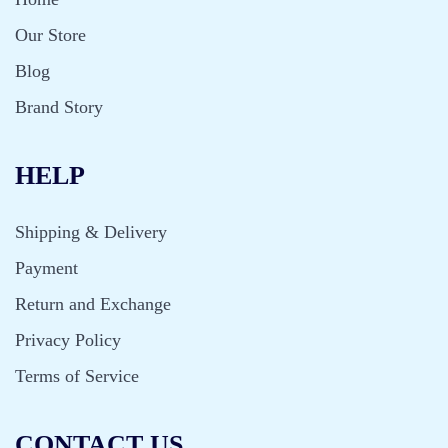
Our Store
Blog
Brand Story
HELP
Shipping & Delivery
Payment
Return and Exchange
Privacy Policy
Terms of Service
CONTACT US