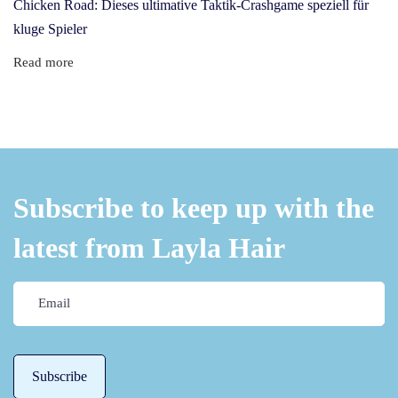
Chicken Road: Dieses ultimative Taktik-Crashgame speziell für
kluge Spieler
Read more
Subscribe to keep up with the
latest from Layla Hair