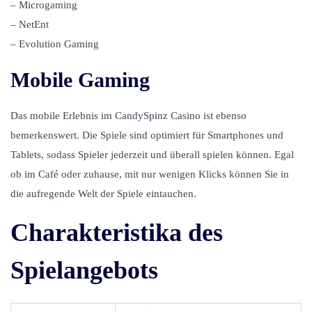
– Microgaming
– NetEnt
– Evolution Gaming
Mobile Gaming
Das mobile Erlebnis im CandySpinz Casino ist ebenso
bemerkenswert. Die Spiele sind optimiert für Smartphones und
Tablets, sodass Spieler jederzeit und überall spielen können. Egal
ob im Café oder zuhause, mit nur wenigen Klicks können Sie in
die aufregende Welt der Spiele eintauchen.
Charakteristika des
Spielangebots