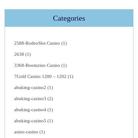
i
c
Categories
a
r
d
2588-RodeoSlot Casino
(1)
o
2638
(1)
s
C
3368-Boomzino Casino
(1)
a
7Gold Casino 1200 – 1202
(1)
s
abuking-casino2
(1)
i
n
abuking-casino3
(2)
o
abuking-casino4
(1)
:
abuking-casino5
(1)
E
asino-casino
(1)
i