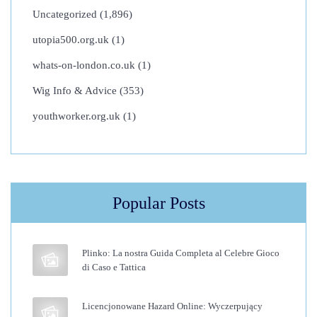
u
Uncategorized
(1,896)
s
utopia500.org.uk
(1)
C
whats-on-london.co.uk
(1)
a
s
Wig Info & Advice
(353)
i
youthworker.org.uk
(1)
n
o
:
B
Popular Posts
o
n
u
Plinko: La nostra Guida Completa al Celebre Gioco
s
di Caso e Tattica
e
t
Licencjonowane Hazard Online: Wyczerpujący