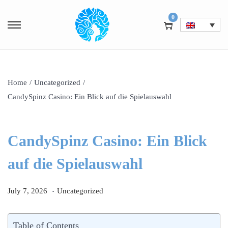
0
Home
/
Uncategorized
/
CandySpinz Casino: Ein Blick auf die Spielauswahl
CandySpinz Casino: Ein Blick
auf die Spielauswahl
.
P
J
P
July 7, 2026
Uncategorized
o
u
o
s
l
s
Table of Contents