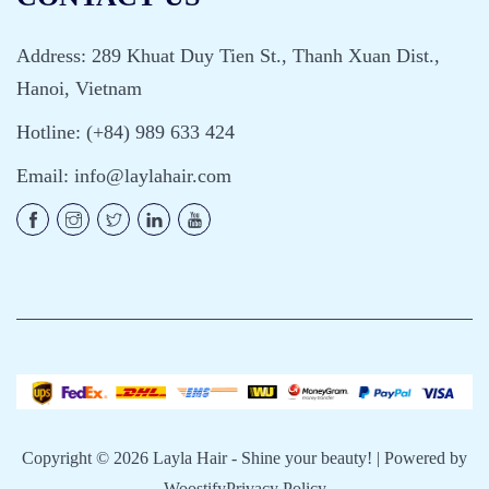
Address: 289 Khuat Duy Tien St., Thanh Xuan Dist.,
Hanoi, Vietnam
Hotline: (+84) 989 633 424
Email:
info@laylahair.com
Copyright © 2026
Layla Hair - Shine your beauty!
| Powered by
Woostify
Privacy Policy