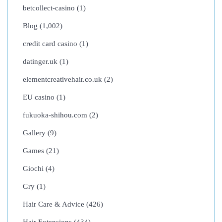
n
betcollect-casino
(1)
B
Blog
(1,002)
l
credit card casino
(1)
i
c
datinger.uk
(1)
k
elementcreativehair.co.uk
(2)
a
EU casino
(1)
u
fukuoka-shihou.com
(2)
f
d
Gallery
(9)
i
Games
(21)
e
Giochi
(4)
M
o
Gry
(1)
b
Hair Care & Advice
(426)
i