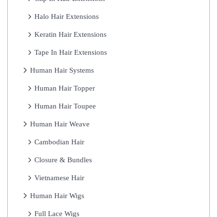
é
Halo Hair Extensions
s
Keratin Hair Extensions
Tape In Hair Extensions
Human Hair Systems
Human Hair Topper
Human Hair Toupee
Human Hair Weave
Cambodian Hair
Closure & Bundles
Vietnamese Hair
Human Hair Wigs
Full Lace Wigs