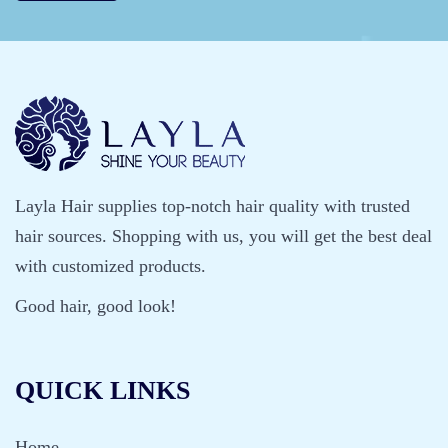
Layla Hair supplies top-notch hair quality with trusted
hair sources. Shopping with us, you will get the best deal
with customized products.
Good hair, good look!
QUICK LINKS
Home