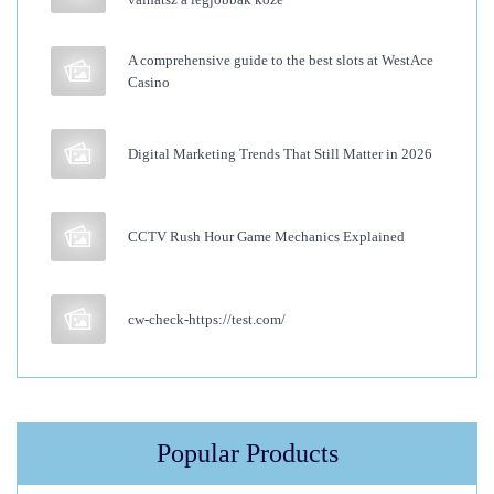
s
u
A comprehensive guide to the best slots at WestAce
Casino
m
o
b
Digital Marketing Trends That Still Matter in 2026
i
l
CCTV Rush Hour Game Mechanics Explained
e
C
a
cw-check-https://test.com/
s
i
n
o
Popular Products
e
n