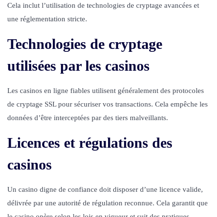
Cela inclut l’utilisation de technologies de cryptage avancées et
une réglementation stricte.
Technologies de cryptage
utilisées par les casinos
Les casinos en ligne fiables utilisent généralement des protocoles
de cryptage SSL pour sécuriser vos transactions. Cela empêche les
données d’être interceptées par des tiers malveillants.
Licences et régulations des
casinos
Un casino digne de confiance doit disposer d’une licence valide,
délivrée par une autorité de régulation reconnue. Cela garantit que
le casino opère selon les lois en vigueur et suit des pratiques