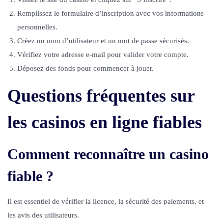
Remplissez le formulaire d’inscription avec vos informations
personnelles.
Créez un nom d’utilisateur et un mot de passe sécurisés.
Vérifiez votre adresse e-mail pour valider votre compte.
Déposez des fonds pour commencer à jouer.
Questions fréquentes sur
les casinos en ligne fiables
Comment reconnaître un casino
fiable ?
Il est essentiel de vérifier la licence, la sécurité des paiements, et
les avis des utilisateurs.