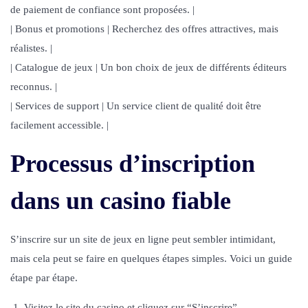
de paiement de confiance sont proposées. |
| Bonus et promotions | Recherchez des offres attractives, mais
réalistes. |
| Catalogue de jeux | Un bon choix de jeux de différents éditeurs
reconnus. |
| Services de support | Un service client de qualité doit être
facilement accessible. |
Processus d’inscription
dans un casino fiable
S’inscrire sur un site de jeux en ligne peut sembler intimidant,
mais cela peut se faire en quelques étapes simples. Voici un guide
étape par étape.
Visitez le site du casino et cliquez sur “S’inscrire”.