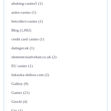
abuking-casino5
(1)
n
asino-casino
(1)
i
-
betcollect-casino
(1)
r
Blog
(1,002)
e
credit card casino
(1)
c
e
datinger.uk
(1)
n
elementcreativehair.co.uk
(2)
s
EU casino
(1)
i
fukuoka-shihou.com
(2)
o
n
Gallery
(9)
e
Games
(21)
d
Giochi
(4)
e
l
Gry
(1)