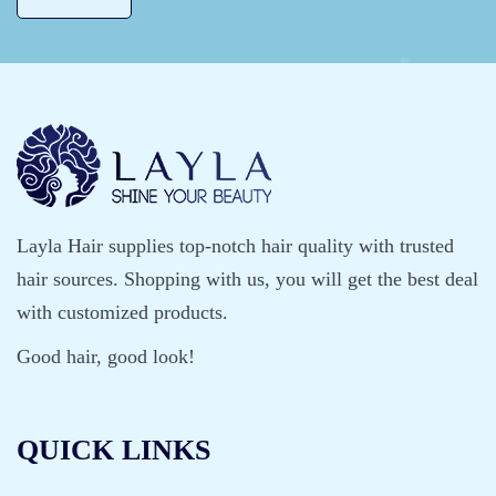
Layla Hair supplies top-notch hair quality with trusted
hair sources. Shopping with us, you will get the best deal
with customized products.
Good hair, good look!
QUICK LINKS