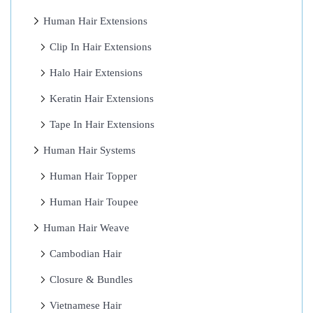
l
Human Hair Extensions
i
Clip In Hair Extensions
g
Halo Hair Extensions
n
e
Keratin Hair Extensions
:
Tape In Hair Extensions
G
Human Hair Systems
u
i
Human Hair Topper
d
Human Hair Toupee
e
Human Hair Weave
c
o
Cambodian Hair
m
Closure & Bundles
p
Vietnamese Hair
l