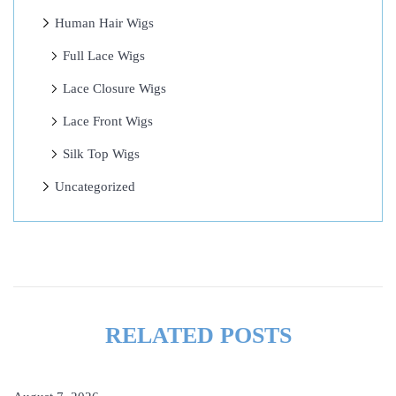
e
Human Hair Wigs
t
Full Lace Wigs
e
Lace Closure Wigs
t
Lace Front Wigs
p
r
Silk Top Wigs
a
Uncategorized
t
i
q
u
e
RELATED POSTS