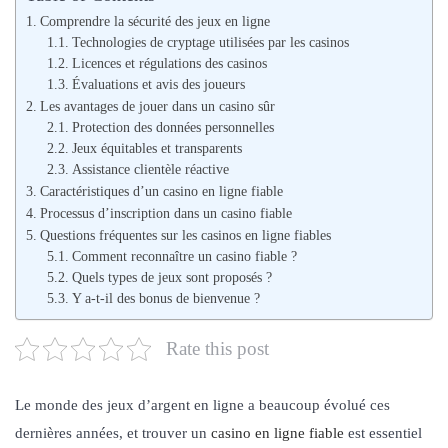
t
y
t
Comprendre la sécurité des jeux en ligne
e
6
e
Technologies de cryptage utilisées par les casinos
Licences et régulations des casinos
d
,
d
Évaluations et avis des joueurs
o
2
i
Les avantages de jouer dans un casino sûr
n
0
n
Protection des données personnelles
Jeux équitables et transparents
2
Assistance clientèle réactive
6
Caractéristiques d’un casino en ligne fiable
Processus d’inscription dans un casino fiable
Questions fréquentes sur les casinos en ligne fiables
Comment reconnaître un casino fiable ?
Quels types de jeux sont proposés ?
Y a-t-il des bonus de bienvenue ?
Rate this post
Le monde des jeux d’argent en ligne a beaucoup évolué ces
dernières années, et trouver un
casino en ligne fiable
est essentiel