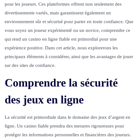
pour les joueurs. Ces plateformes offrent non seulement des
divertissements variés, mais garantissent également un
environnement sûr et sécurisé pour parier en toute confiance. Que
vous soyez un joueur expérimenté ou un novice, comprendre ce
qui rend un casino en ligne fiable est primordial pour une
expérience positive. Dans cet article, nous explorerons les
principaux éléments à considérer, ainsi que les avantages de jouer
sur des sites de confiance.
Comprendre la sécurité
des jeux en ligne
La sécurité est primordiale dans le domaine des jeux d’argent en
ligne. Un casino fiable prendra des mesures rigoureuses pour
protéger les informations personnelles et financières des joueurs.