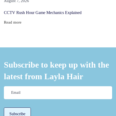
August 7, 2026
CCTV Rush Hour Game Mechanics Explained
Read more
Subscribe to keep up with the
latest from Layla Hair