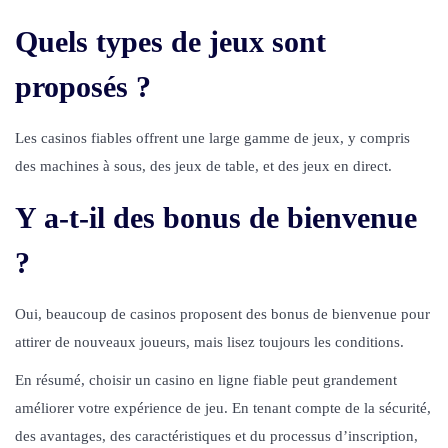
Quels types de jeux sont
proposés ?
Les casinos fiables offrent une large gamme de jeux, y compris
des machines à sous, des jeux de table, et des jeux en direct.
Y a-t-il des bonus de bienvenue
?
Oui, beaucoup de casinos proposent des bonus de bienvenue pour
attirer de nouveaux joueurs, mais lisez toujours les conditions.
En résumé, choisir un casino en ligne fiable peut grandement
améliorer votre expérience de jeu. En tenant compte de la sécurité,
des avantages, des caractéristiques et du processus d’inscription,