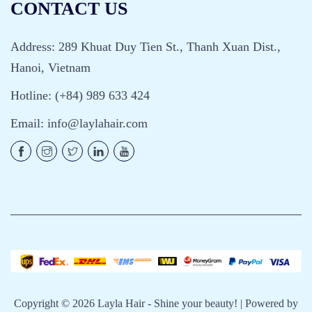
CONTACT US
Address: 289 Khuat Duy Tien St., Thanh Xuan Dist.,
Hanoi, Vietnam
Hotline: (+84) 989 633 424
Email:
info@laylahair.com
Copyright © 2026
Layla Hair - Shine your beauty!
| Powered by