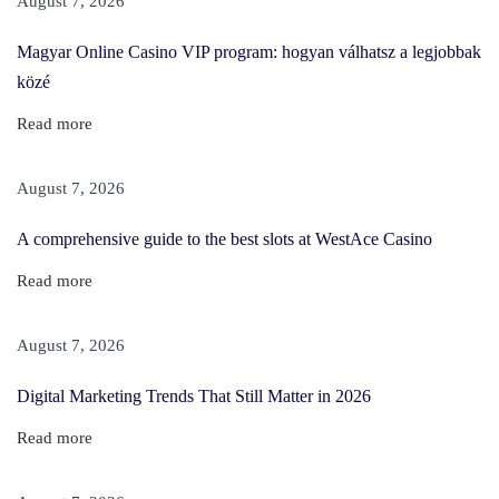
August 7, 2026
Magyar Online Casino VIP program: hogyan válhatsz a legjobbak
közé
Read more
August 7, 2026
A comprehensive guide to the best slots at WestAce Casino
Read more
August 7, 2026
Digital Marketing Trends That Still Matter in 2026
Read more