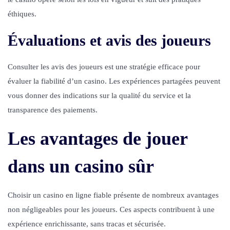
éthiques.
Évaluations et avis des joueurs
Consulter les avis des joueurs est une stratégie efficace pour
évaluer la fiabilité d’un casino. Les expériences partagées peuvent
vous donner des indications sur la qualité du service et la
transparence des paiements.
Les avantages de jouer
dans un casino sûr
Choisir un casino en ligne fiable présente de nombreux avantages
non négligeables pour les joueurs. Ces aspects contribuent à une
expérience enrichissante, sans tracas et sécurisée.