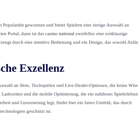
n Popularität gewonnen und bietet Spielern eine riesige Auswahl an
en Portal, dann ist das
casino national
zweifellos eine erstklassige
erzeugt durch eine intuitive Bedienung und ein Design, das sowohl Anfä
sche Exzellenz
uswahl an Slots, Tischspielen und Live-Dealer-Optionen, die keine Wü
 Ladezeiten und die mobile Optimierung, die ein nahtloses Spielerlebni
heit und Lizenzierung legt, findet hier ein faires Umfeld, das durch
echnologien geschützt ist.