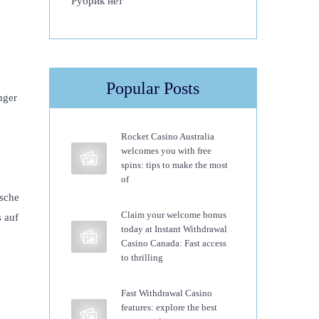
Рубрик нет
Popular Posts
nger
Rocket Casino Australia
welcomes you with free
spins: tips to make the most
of
nsche
Claim your welcome bonus
s auf
today at Instant Withdrawal
Casino Canada: Fast access
to thrilling
Fast Withdrawal Casino
features: explore the best