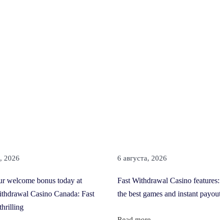
, 2026
6 августа, 2026
ur welcome bonus today at
Fast Withdrawal Casino features:
ithdrawal Casino Canada: Fast
the best games and instant payou
thrilling
Read more