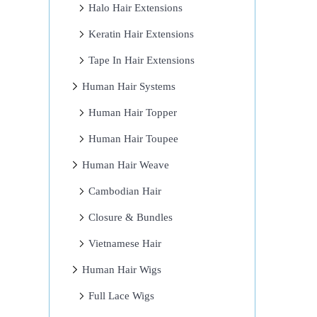
Halo Hair Extensions
Keratin Hair Extensions
Tape In Hair Extensions
Human Hair Systems
Human Hair Topper
Human Hair Toupee
Human Hair Weave
Cambodian Hair
Closure & Bundles
Vietnamese Hair
Human Hair Wigs
Full Lace Wigs