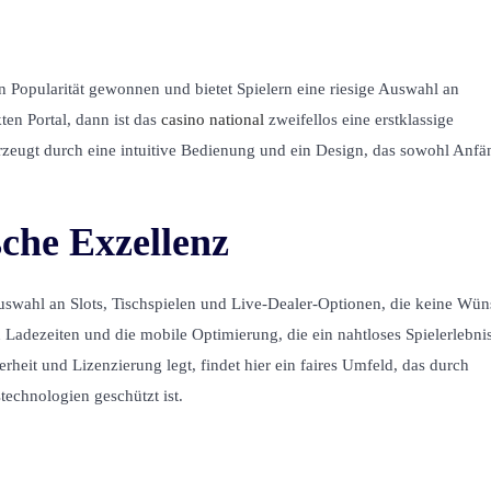
n Popularität gewonnen und bietet Spielern eine riesige Auswahl an
en Portal, dann ist das
casino national
zweifellos eine erstklassige
erzeugt durch eine intuitive Bedienung und ein Design, das sowohl Anfä
sche Exzellenz
uswahl an Slots, Tischspielen und Live-Dealer-Optionen, die keine Wü
 Ladezeiten und die mobile Optimierung, die ein nahtloses Spielerlebni
heit und Lizenzierung legt, findet hier ein faires Umfeld, das durch
echnologien geschützt ist.