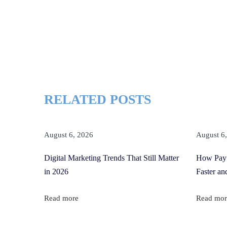
e
r
i
e
n
c
i
RELATED POSTS
a
d
e
August 6, 2026
August 6
j
Digital Marketing Trends That Still Matter
How Pay 
u
in 2026
Faster a
e
g
Read more
Read mor
o
e