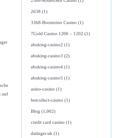
2588-RodeoSlot Casino
(1)
2638
(1)
3368-Boomzino Casino
(1)
7Gold Casino 1200 – 1202
(1)
nger
abuking-casino2
(1)
abuking-casino3
(2)
abuking-casino4
(1)
abuking-casino5
(1)
nsche
asino-casino
(1)
s auf
betcollect-casino
(1)
Blog
(1,002)
credit card casino
(1)
datinger.uk
(1)