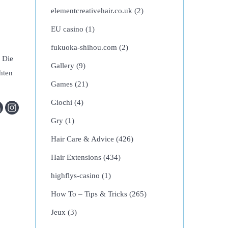
elementcreativehair.co.uk
(2)
EU casino
(1)
fukuoka-shihou.com
(2)
. Die
Gallery
(9)
hten
Games
(21)
Giochi
(4)
Gry
(1)
Hair Care & Advice
(426)
Hair Extensions
(434)
highflys-casino
(1)
How To – Tips & Tricks
(265)
Jeux
(3)