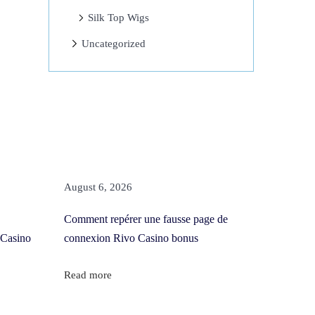
Silk Top Wigs
Uncategorized
August 6, 2026
Comment repérer une fausse page de
 Casino
connexion Rivo Casino bonus
Read more