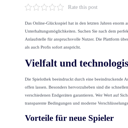
s
s
Rate this post
t
t
e
e
Das Online-Glücksspiel hat in den letzten Jahren enorm a
d
d
Unterhaltungsmöglichkeiten. Suchen Sie nach dem perfekt
o
i
Anlaufstelle für anspruchsvolle Nutzer. Die Plattform üb
n
n
als auch Profis sofort anspricht.
Vielfalt und technologi
Die Spielothek beeindruckt durch eine beeindruckende A
offen lassen. Besonders hervorzuheben sind die schnellen
verschiedenen Endgeräten garantieren. Wer Wert auf Sicher
transparente Bedingungen und moderne Verschlüsselungst
Vorteile für neue Spieler