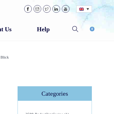
t Us
Help
0
 Blick
Categories